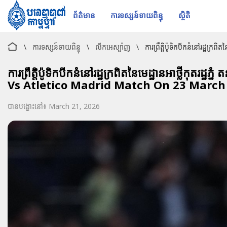
ព័ត៌មាន
ការទស្សន៍ទាយពិន្ទុ
ស្ថិតិ
\
ការទស្សន៍ទាយពិន្ទុ
\
លីកអេស្ប៉ាញ
\
ការព្រឹត្តិប៉ូទិកបីកនំនៅរដ្ឋ
ការព្រឹត្តិប៉ូទិកបីកនំនៅរដ្ឋក្រពិតនៃមេដ្ឋានអាថ្លីកុ
Vs Atletico Madrid Match On 23 March
បានបង្ហោះនៅ៖ March 21, 2026