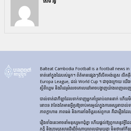
សែម រិទ្ធី
Balteat Cambodia Football is a football news in Cambod
ទាត់នៅក្នុងដៃរបស់អ្នក។ ព័ត៌មានផ្សេងៗពីលីគអង់គ្លេស លីគអ៊
Europa League, ដល់ World Cup ។ ជាចុងក្រោយ យើងបង្ហា
ស្ថិតិហ្គេម និងវីដេអូរំលេចគោលដៅអាចបង្ហាញយ៉ាងពេញលេញនៅ
បាល់ទាត់​ជា​កីឡា​ដែល​ទាក់​ទាញ​អ្នក​គាំទ្រ​រាប់​លាន​នាក់ ហើយ
នោះទេ វាតែងតែមានអ្វីគួរឱ្យចាប់អារម្មណ៍ក្នុងការទស្សនាបាល់
ភាពក្លាហាន ភាពធន់ និងការតាំងចិត្តរបស់ពួកគេ គឺជារឿងដែ
រឿងទាំងនេះអាចនាំមនុស្សមកជុំគ្នា ហើយផ្តល់ឱ្យពួកគេនូវអ្វីដែល
ភក្តិ និងក្រុមគ្រួសារដើម្បីចំណាយពេលជាមួយគ្នា មិនថានៅកី