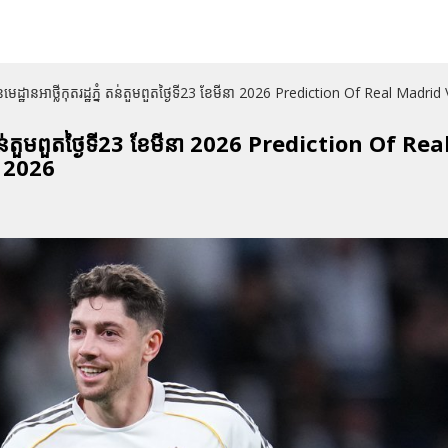
ក្រពិតនៃមេដ្ឋានអាថ្លីកុតរដ្ឋភ្នំ តន់តួមពួតថ្ងៃទី23 ខែមីនា 2026 Prediction Of Re
តរដ្ឋភ្នំ តន់តួមពួតថ្ងៃទី23 ខែមីនា 2026 Prediction Of 
 2026