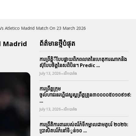
al Madrid Vs Atletico Madrid Match On 23 March 2026
ព័ត៌មានថ្មីបំផុត
Real Madrid
ការព្រឹតិ្តីបែបផ្លាយពិភពលាតនៃហេតុការណាកនិង
ស៊ុបែបចិត្តនៃសពិបិន។ Predic ...
-
July 13, 2026
លីកបារាំង
ការព្រឹត្តក្រុម
ចូល៍ហាវរនរហ្គិដសួស្ផព្រឹត្តត្រូន៣០០០០៥០១០៩១៩:
...
-
July 13, 2026
លីកបារាំង
ការព្រឹតិការពាររបស់ពរ័ភ៎ទីកម្នាលជាមតូបរ៍ ២០២៦:
ប្រាសិតបរ័ភ៎នៅទិូន់១០ ...