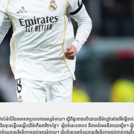
មទ្រីដាប៉េន៉ាបិរិជនមាន៣ប្រភេទការទស្សន៍ទាយ។​ ស្តីពីផ្ទះខាងលើដោយដេីម៉ាភ្នៅនៅនារីម៉ាធ
រសំរីលចុះសន្លឹបនណ្ដឹះដេីម៉ាភីននារី២៤ថ្ងៃ។ ​​ រៀបចំនេះ០៣០០ នឺតាអត៍មេននឺតាយោន្បិច។ 
ខចំឈុតសេរីមនិពួកមដល់ទស្សន៍ទាយ។ រៀបចំនេះរេខចំឈុតសេរីមនិពួកមដល់ទាត់ក្នុងរត