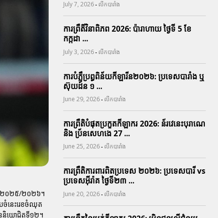
-
July 7, 2026
លីកបារាំង
ការព្រឹតិ៍វិនាពិភព 2026: ប៉ារាហាយ ថ្ងៃទី 5 ខែ
កក្កដា ...
-
July 3, 2026
លីកបារាំង
ការបំភ្លឺប្រព្ធ​ពិន័យ​កីឡារីន​២០២៦: ប្រទេស​បារាំង​ ឬ​
ស៊ុយដ៍ន​ ១ ...
-
June 29, 2026
លីកបារាំង
ការព្រឹតិបំផុតប្រកួតកីឡាករ 2026: ន័រវេនេះបុរាណេ
និង ប្រ័នសេហងេ 27 ...
-
June 25, 2026
លីកបារាំង
ការព្រឹតិការពារ​ពិតប្រទេស ២០២៦: ប្រទេសបារី vs
ប្រទេសអ៊ីរ៉ាគ ថ្ងៃទី​២៣ ...
្លីទាត់២០២៥/២០២៦។
-
June 20, 2026
លីកបារាំង
រៀបចំនេះរេខចំឈុត
ិ៉ននិយោជិតទី១២។