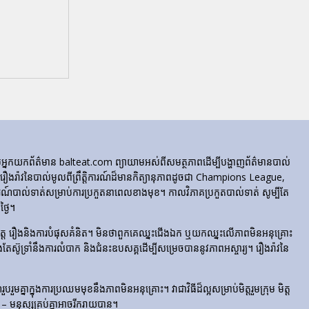
ក្រុមអ្នកយកព័ត៌មាន balteat.com ព្យាយាមអស់ពីសមត្ថភាពដើម្បីបង្ហាញព័ត៌មានបាល់
្លេចរឿងរ៉ាវនៃបាល់មូលពីព្រឹត្តិការណ៍ដ៏មានកិត្យានុភាពដូចជា Champions League,
៍បាល់ទាត់សម្រាប់ការប្រកួតនាពេលខាងមុខ។ កាលវិភាគប្រកួតបាល់ទាត់ សូម្បីតែ
្ងៃ។
​រំភើប​ចិត្ត រឿង​និង​ការ​បំផុស​គំនិត។ មិនថាពួកគេឈ្នះជើងឯក ឬយកឈ្នះលើភាពមិនអនុគ្រោះ
ែងតែស៊ូទ្រាំនឹងការលំបាក និងជំនះឧបសគ្គដើម្បីសម្រេចបាននូវភាពអស្ចារ្យ។ រឿងរ៉ាវនៃ
មគ្នាក្នុងការប្រឈមមុខនឹងភាពមិនអនុគ្រោះ។ វាជាវិធីដ៏ល្អសម្រាប់មិត្តរួមក្រុម មិត្ត
– មនុស្សគ្រប់គ្នាអាចរីករាយបាន។