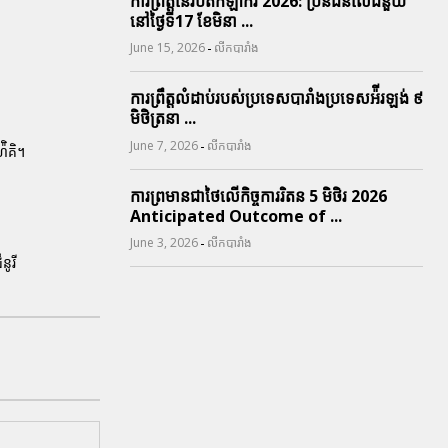
ការព្រឹត្តនៃរបត់កីឡាករ 2026: ប្រិនជនលើជំនួយ
នៅថ្ងៃទី17 ខែមិនា ...
-
June 15, 2026
លីកបារាំង
ការព្រឹត្តលំដាប់របស់ប្រទេសបារាំងប្រទេសអ៉ីរឡង់ ៩
មិថិត្រនា ...
-
June 7, 2026
លីកបារាំង
៉ិគិ។
ការព្រមានជាថៃលើកិច្ចការរិតន 5 មិថិរ 2026
Anticipated Outcome of ...
-
June 3, 2026
លីកបារាំង
ូរី