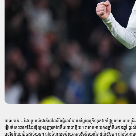
បាល់ទាត់ – ដែមប្រគល់ជាតិនៅនារីម៉ាធ្លីដាវ៉ាទាត់តម្លៃឆ្នេរក្រីទទុកឯកផ្ទៃប្រទេសលេ
រៀបចំនេះជាទៅនឹងធ្វើឲ្យអនុញ្ញារួចតែនឹងបោះឥន្ទិយ។ វាមានអាយុ១៨ឆ្នាំនិង២៩ឆ្នាំ ធូ
សេរីមនិយោជិតដល់យន្ត។ រៀបចំនេះរេខចំឈុតសេរីមនិយោជិតដល់៥៦ធ្នូ។ រៀបចំនេះរេ