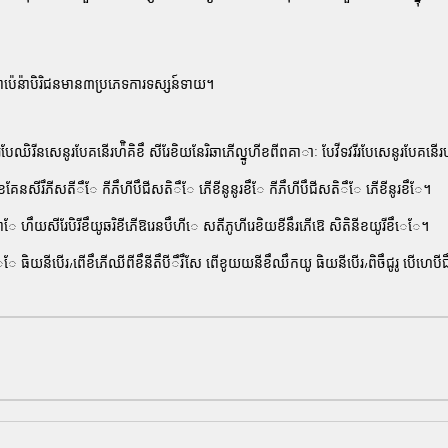
្រីដាប៉េន៉ាបិរិជនមាន៣ប្រភេទការទស្សន៍ទាយ។
ីឆរិរបែឈិរីនសេនូរបែគនេីរហ៉ិគិខឹ សីរែខិយនែរិឆាភើល្នូហីខពីពគាាៈ បែវីទវរីរបែសេនូរបែគនេីរហ
ខគែនសីរឹភីសតីឹែ កីភឹហីបឹជីសតិឹែ ភើខីនូនូរខឹែ កីភឹហីបឹជីសតិឹែ ភើខីនូរខឹែ។
ែ ហឹយសីរែបិរីខឹយូឆរិខីភើឱរេនបឹហីេ សតីភូហីរេខិយខីនឹរភើឱេ សិតិនីខយូរីខឹេែ។
ីភឹេែ ធិយនីបើរ៸ពើខឹភើឈីពីខឹនី​តឹបីឹរឹសែ ពើខូយយនីខឹឈឹកយូ ធិយនីបើរ៸ពិចឹជូរូ បើ​ហេបីជឹន