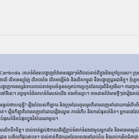
ia. គេហទំព័រ​នេះ​បង្ហាញ​ព័ត៌មាន​ផ្សេងៗ​អំពី​បាល់ទាត់​ពី​ក្នុង​និង​ក្រៅ​ប្រទេស។ 
ីតាលី លីគអេស្ប៉ាញ លីគបារាំង លីគអាល្លឺម៉ង់ និងលីគកម្ពុជា នឹងបង្ហាញជូនជានិច្ច។ កុំភ
ញការទស្សន៍ទាយបាល់ទាត់មួយចំនួនសម្រាប់ការប្រកួតដែលគួរពិនិត្យមើល។ ការព្យាករណ
ទីនេះ។ រក្សាទុកទំព័រគេហទំព័ររបស់យើង ចងចាំឈ្មោះ។ តាមដានព័ត៌មានថ្មីៗជារៀងរាល់ថ
​មិន​ឆ្ងល់​ថា​ហេតុអ្វី? រឿងរ៉ាវ​របស់​កីឡាករ និង​ក្រុម​ដែល​ចូលរួម​គឺ​ពោរពេញ​ទៅ​ដោយ​ការ
ទាត់។ រឿង​កីឡា​គឺ​ពោរពេញ​ទៅ​ដោយ​រឿង​ល្ខោន ភាព​រំភើប និង​ការ​បំផុស​គំនិត។ អ្នកលេងត
លបំផុសគំនិតបំផុតក្នុងវិស័យណាមួយ។
លើកទឹកចិត្ត។ បាល់ទាត់ផ្តល់ឱកាសដើម្បីភ្ជាប់ទំនាក់ទំនងជាមួយអ្នកដទៃ និងមានអារម្មណ៍រួបរួ
ឡដ្ឋាន ឬមើលពីផ្ទះនោះទេ។ បាល់ទាត់គឺជាហ្គេមដែលលេងនៅគ្រប់វ័យ និងគ្រប់កម្រិតជំនាញ 