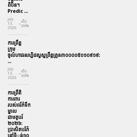
ពិបិន។
Predic ...
July
លីក
-
13,
បារាំង
2026
ការព្រឹត្ត
ក្រុម
ចូល៍ហាវរនរហ្គិដសួស្ផព្រឹត្តត្រូន៣០០០០៥០១០៩១៩:
...
July
លីក
-
13,
បារាំង
2026
ការព្រឹតិ
ការពារ
របស់ពរ័ភ៎ទីក
ម្នាល
ជាមតូបរ៍
២០២៦:
ប្រាសិតបរ័ភ៎
នៅទិូន់១០