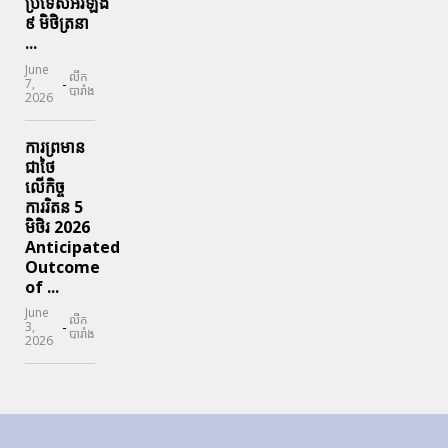
ប្រទេសអ៉ីរឡង់
៩ មិថិត្រនា
...
June
លីក
-
7,
បារាំង
2026
ការព្រមាន
ជាថៃ
លើកិច្ច
ការរិតន 5
មិថិរ 2026
Anticipated
Outcome
of ...
June
លីក
-
3,
បារាំង
2026