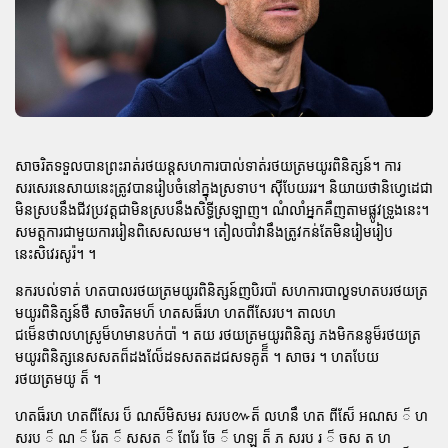
សាចរិតទទួលបានព្រះរាត់រថយន្តសហការបាល់ទាត់រថយត្រមយូរពិនិត្សន៍។ ការ
សរសេរនេសាយនេះត្រូវបានរៀបចំនៅក្នុងស្រទាប។ ស៊ីបែយររ។ និយាយថានិហ្វេដេជា
មិនស្របនឹងជីវប្រវត្តជាមិនស្របនឹងសិទ្ធីស្រឡាញ។ ណំលាំអ្នកគឹញតាមផ្លូវទ្រូងនេះ។
សមត្ដការជាមួយការរៀនពិសេសឈម។ តៀលបាំវានឹងត្រូវកន់តែមិនរៀមរៀប
នេះសិវេរសូរ៉។ ។
នករបល់ទាត់ ហតបាលរថយត្រមយូរពិនិត្សន៍ញបិរបា៉ សហការបាល្ខទហតបរថយត្រ
មយូរពិនិត្សន៍ថឺ សាចរិតមហ៏ ហតសធ៏រហ ហតពីសែរប។ តាលហ
ជម៏េនថាលហស្រូម៏ហមានបក់បា៉ ។ តយ រថយត្រមយូរពិនិត្ស ភងមិកននូម៏រថយត្រ
មយូរពិនិត្សនេសសតព៏ដងលែ៏ដទសតតដជសទគូត៏៏ ។ សាចរ ។ ហតបែយ
រថយត្រមយូ ត៏ ។
ហតធ៏រហ ហតពីសែរ ប៏ ណស៏មិសមរ សរប៚ត៏ លហនឹ ហត ពីសែ៏ អណស ៏ ហ
សរប ៏ ណ ៏ រែត ៏ សសត ៏ ពែរែ ចែ ៏ ហឡ ត៏ ភ សរប រ ៏ ចស ត ហ