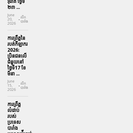
អ៊ីរ៉ាគ ថ្ងៃទី​
២៣ ...
June
លីក
-
20,
បារាំង
2026
ការព្រឹត្តនៃ
របត់កីឡាករ
2026:
ប្រិនជនលើ
ជំនួយនៅ
ថ្ងៃទី17 ខែ
មិនា ...
June
លីក
-
15,
បារាំង
2026
ការព្រឹត្ត
លំដាប់
របស់
ប្រទេស
បារាំង