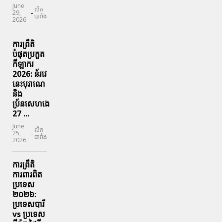
June
លីក
-
29,
បារាំង
2026
ការព្រឹតិ
បំផុតប្រកួត
កីឡាករ
2026: ន័រវេ
នេះបុរាណេ
និង
ប្រ័នសេហងេ
27 ...
June
លីក
-
25,
បារាំង
2026
ការព្រឹតិ
ការពារ​ពិត
ប្រទេស
២០២៦:
ប្រទេសបារី
vs ប្រទេស