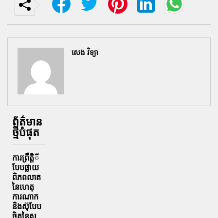
សេង វិទ្យា
ព័ត៌មាន
ថ្មីបំផុត
ការព្រឹតិ្តី
បែបផ្លាយ
ពិភពលាត
នៃហេតុ
ការណាក
និងស៊ុបែប
ចិត្តនៃស