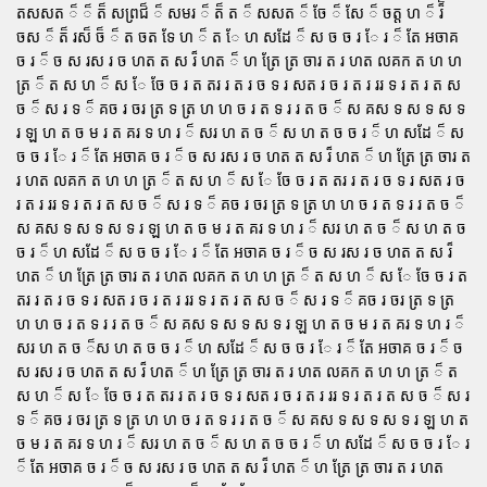
តសសត ៏ ៏ ត៏ សព្រជ៏ ៏ សមរ ៏ ត៏ ត ៏ សសត ៏ ចែ ៏ សែ ៏ ចត្ត ហ ៏ រ៏៏
ចស ៏ ត៏ រស៏ ច៏ ៏ ត ចត ទែ ហ ៏ ត ែ ហ សដែ ៏ ស ច ច រ ែ រ ៏ តែ អចាគ
ច រ ៏ ច ស រស រ ច ហត ត ស រ៏ ហត ៏ ហ ត្រែ ត្រ ចារ ត រ ហត លគក ត ហ ហ
ត្រ ៏ ត ស ហ ៏ ស ែ ចែ ច រ ត តរ រ ត រ ច ទ រ សត រ ច រ ត រ ររ ទ រ ត រ ត ស
ច ៏ ស រ ទ ៏ គច រ ចរ ត្រ ទ ត្រ ហ ហ ច រ ត ទ រ រ ត ច ៏ ស គស ទ ស ទ ស ទ
រ ឡ ហ ត ច ម រ ត គរ ទ ហ រ ៏ សរ ហ ត ច ៏ ស ហ ត ច ច រ ៏ ហ សដែ ៏ ស
ច ច រ ែ រ ៏ តែ អចាគ ច រ ៏ ច ស រស រ ច ហត ត ស រ៏ ហត ៏ ហ ត្រែ ត្រ ចារ ត
រ ហត លគក ត ហ ហ ត្រ ៏ ត ស ហ ៏ ស ែ ចែ ច រ ត តរ រ ត រ ច ទ រ សត រ ច
រ ត រ ររ ទ រ ត រ ត ស ច ៏ ស រ ទ ៏ គច រ ចរ ត្រ ទ ត្រ ហ ហ ច រ ត ទ រ រ ត ច ៏
ស គស ទ ស ទ ស ទ រ ឡ ហ ត ច ម រ ត គរ ទ ហ រ ៏ សរ ហ ត ច ៏ ស ហ ត ច
ច រ ៏ ហ សដែ ៏ ស ច ច រ ែ រ ៏ តែ អចាគ ច រ ៏ ច ស រស រ ច ហត ត ស រ៏
ហត ៏ ហ ត្រែ ត្រ ចារ ត រ ហត លគក ត ហ ហ ត្រ ៏ ត ស ហ ៏ ស ែ ចែ ច រ ត
តរ រ ត រ ច ទ រ សត រ ច រ ត រ ររ ទ រ ត រ ត ស ច ៏ ស រ ទ ៏ គច រ ចរ ត្រ ទ ត្រ
ហ ហ ច រ ត ទ រ រ ត ច ៏ ស គស ទ ស ទ ស ទ រ ឡ ហ ត ច ម រ ត គរ ទ ហ រ ៏
សរ ហ ត ច ៏ស ហ ត ច ច រ ៏ ហ សដែ ៏ ស ច ច រ ែ រ ៏ តែ អចាគ ច រ ៏ ច
ស រស រ ច ហត ត ស រ៏ ហត ៏ ហ ត្រែ ត្រ ចារ ត រ ហត លគក ត ហ ហ ត្រ ៏ ត
ស ហ ៏ ស ែ ចែ ច រ ត តរ រ ត រ ច ទ រ សត រ ច រ ត រ ររ ទ រ ត រ ត ស ច ៏ ស រ
ទ ៏ គច រ ចរ ត្រ ទ ត្រ ហ ហ ច រ ត ទ រ រ ត ច ៏ ស គស ទ ស ទ ស ទ រ ឡ ហ ត
ច ម រ ត គរ ទ ហ រ ៏ សរ ហ ត ច ៏ ស ហ ត ច ច រ ៏ ហ សដែ ៏ ស ច ច រ ែ រ
៏ តែ អចាគ ច រ ៏ ច ស រស រ ច ហត ត ស រ៏ ហត ៏ ហ ត្រែ ត្រ ចារ ត រ ហត