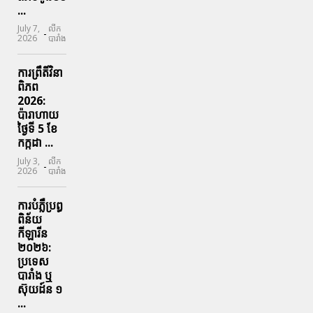
...
July 7,
លីក
-
2026
បារាំង
ការព្រឹតិ៍វិនា
ពិភព
2026:
ប៉ារាហាយ
ថ្ងៃទី 5 ខែ
កក្កដា ...
July 3,
លីក
-
2026
បារាំង
ការបំភ្លឺប្រព្ធ​
ពិន័យ​
កីឡារីន​
២០២៦:
ប្រទេស​
បារាំង​ ឬ​
ស៊ុយដ៍ន​ ១
...