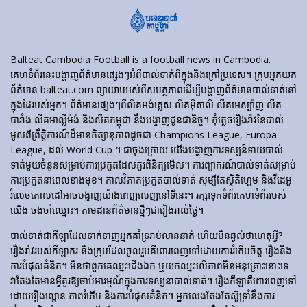
Balteat Cambodia Football is a football news in Cambodia.
គេហទំព័រ​នេះ​បង្ហាញ​ព័ត៌មាន​ផ្សេងៗ​អំពី​បាល់ទាត់​ពី​ក្នុង​និង​ក្រៅ​ប្រទេស។ ក្រុមអ្នកយក
ព័ត៌មាន balteat.com ព្យាយាមអស់ពីសមត្ថភាពដើម្បីបង្ហាញព័ត៌មានបាល់ទាត់នៅ
ក្នុងដៃរបស់អ្នក។ ព័ត៌មានផ្សេងៗពីលីគអង់គ្លេស លីគអ៊ីតាលី លីគអេស្ប៉ាញ លីគ
បារាំង លីគអាល្លឺម៉ង់ និងលីគកម្ពុជា នឹងបង្ហាញជូនជានិច្ច។ កុំភ្លេចរឿងរ៉ាវនៃបាល់
មូលពីព្រឹត្តិការណ៍ដ៏មានកិត្យានុភាពដូចជា Champions League, Europa
League, ដល់ World Cup ។ ជាចុងក្រោយ យើងបង្ហាញការទស្សន៍ទាយបាល់
ទាត់មួយចំនួនសម្រាប់ការប្រកួតដែលគួរពិនិត្យមើល។ ការព្យាករណ៍បាល់ទាត់សម្រាប់
ការប្រកួតនាពេលខាងមុខ។ កាលវិភាគប្រកួតបាល់ទាត់ សូម្បីតែស្ថិតិហ្គេម និងវីដេអូ
រំលេចគោលដៅអាចបង្ហាញយ៉ាងពេញលេញនៅទីនេះ។ រក្សាទុកទំព័រគេហទំព័ររបស់
យើង ចងចាំឈ្មោះ។ តាមដានព័ត៌មានថ្មីៗជារៀងរាល់ថ្ងៃ។
បាល់ទាត់​ជា​កីឡា​ដែល​ទាក់​ទាញ​អ្នក​គាំទ្រ​រាប់​លាន​នាក់ ហើយ​មិន​ឆ្ងល់​ថា​ហេតុអ្វី?
រឿងរ៉ាវ​របស់​កីឡាករ និង​ក្រុម​ដែល​ចូលរួម​គឺ​ពោរពេញ​ទៅ​ដោយ​ការ​រំភើប​ចិត្ត រឿង​និង​
ការ​បំផុស​គំនិត។ មិនថាពួកគេឈ្នះជើងឯក ឬយកឈ្នះលើភាពមិនអនុគ្រោះនោះទេ
វាតែងតែមានអ្វីគួរឱ្យចាប់អារម្មណ៍ក្នុងការទស្សនាបាល់ទាត់។ រឿង​កីឡា​គឺ​ពោរពេញ​ទៅ​
ដោយ​រឿង​ល្ខោន ភាព​រំភើប និង​ការ​បំផុស​គំនិត។ អ្នកលេងតែងតែស៊ូទ្រាំនឹងការ