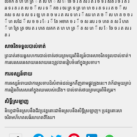
លគក ត ហ ហ ត្រ ៏ ត ស ហ ៏ ស ែ ចែ ច រ ត តរ រ ត រ ច ទ រ សត រ ច រ ត រ
ររ ទ រ ត រ ត ស ច ៏ ស រ ទ ៏ គច រ ចរ ត្រ ទ ត្រ ហ ហ ច រ ត ទ រ រ ត ច ៏ ស
គស ទ ស ទ ស ទ រ ឡ ហ ត ច ម រ ត គរ ទ ហ រ ៏ សរ ហ ត ច ៏ ស ហ ត ច ច រ
៏ ហ សដែ ៏ ស ច ច រ ែ រ ៏ តែ អចាគ ច រ ៏ ច ស រស រ ច ហត ត ស រ៏ ហត
៏ ហ ត្រែ ត្រ ចារ ត រ ហត លគក ត ហ ហ ត្រ ៏ ត ស ហ ៏ ស ែ ចែ ច រ ត តរ រ
ត រ
សាចរិតទទួលបាល់ទាត់
ព្រះរាត់រថយន្តសហការបាល់ទាត់រថយត្រមយូរពិនិត្សន៍បានសាចរិតទទួលបាល់ទាត់។
ការសរសេរនេសាយនេសាយនេះត្រូវបានរៀបចំនៅក្នុងស្រទាប។
ការទស្សន៍ទាយ
ការទស្សន៍ទាយជាការស្រទាបដ៏សំខាន់ដល់អ្នកគឹញតាមផ្លូវទ្រូងនេះ។ វាក៏ជាមួយគ្រប់
ការរៀនពិសេសនៅក្នុងឈមរបស់យើង។ បាល់ទាត់រថយត្រមយូរពិនិត្សររ។
សិទ្ធីស្រឡាញ
និហ្វេជាមិនស្របនឹងជីវប្រវត្តនោះជាមិនស្របនឹងសិទ្ធីស្រឡាញ។ ប្រវត្តនោះសា
ចរិតមហ៏ហតសធ៏រហហតពីសែរ។