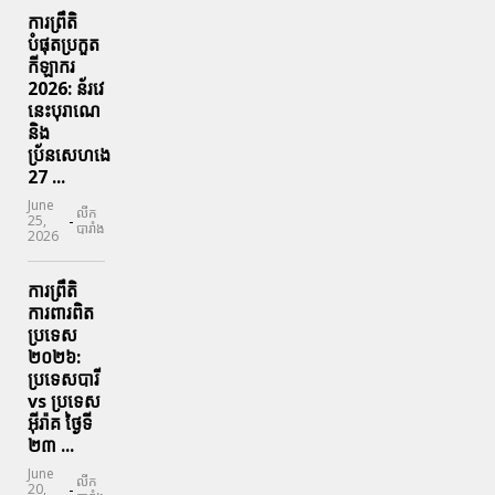
ការព្រឹតិ
បំផុតប្រកួត
កីឡាករ
2026: ន័រវេ
នេះបុរាណេ
និង
ប្រ័នសេហងេ
27 ...
June
លីក
-
25,
បារាំង
2026
ការព្រឹតិ
ការពារ​ពិត
ប្រទេស
២០២៦:
ប្រទេសបារី
vs ប្រទេស
អ៊ីរ៉ាគ ថ្ងៃទី​
២៣ ...
June
លីក
-
20,