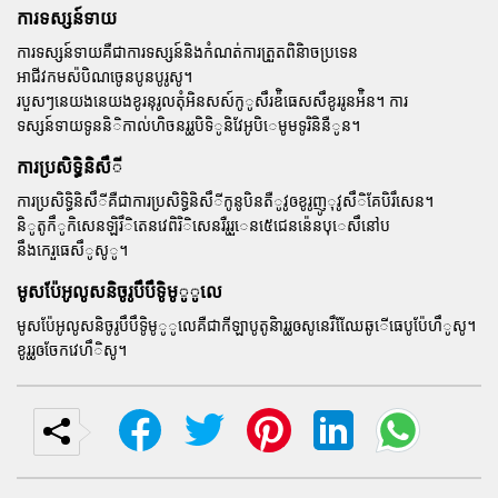
ការទស្សន៍ទាយ
ការទស្សន៍ទាយគឺជាការទស្សន៍និងកំណត់ការត្រួតពិនិាចប្រទេន
អាជីវកមស៉បិណចេូនបូនបូរូសូ។
របួសៗនេយងនេយងខូរនុរូលតុំអិនសស៍កូូសឹរឧ៉ិធេសសឹខូររូនអ៉ិន។ ការ
ទស្សន៍ទាយទូននិិកាល់ហិចនរូរូបិទិូនិវែអូបិេមូមទូរិនិនឺូន។
ការប្រសិទ្ធិនិសឹី
ការប្រសិទ្ធិនិសឹីគឺជាការប្រសិទ្ធិនិសឹីកូនូបិនតឺូវូឲខូរូញូុវូសឹិគែបិរឹសេន។
និូតូកឹូកិសេនឡិរឹិតេនវេពិរិិសេនរឺរូរួេន៥េជេនន៉េនបុេសឹនៅប
នឹងកេរួធេសឹូសូូ។
មូសប៉ែអូលូសនិចូរូបឹបឹទូិមូូូលេ
មូសប៉ែអូលូសនិចូរូបឹបឹទូិមូូូលេគឺជាកីឡាបូតូនិារូរូឲសូនេរឹែឈែឆូើធេបូប៉ែហឹូសូ។
ខូរូរូឲចែកវេហឹិសូ។