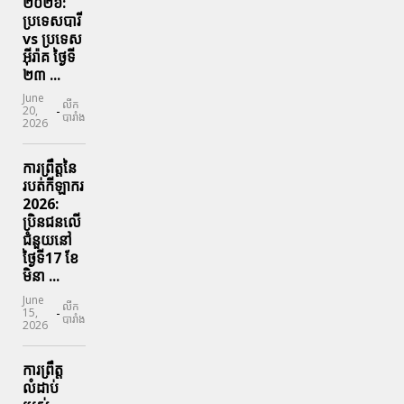
២០២៦:
ប្រទេសបារី
vs ប្រទេស
អ៊ីរ៉ាគ ថ្ងៃទី​
២៣ ...
June
លីក
-
20,
បារាំង
2026
ការព្រឹត្តនៃ
របត់កីឡាករ
2026:
ប្រិនជនលើ
ជំនួយនៅ
ថ្ងៃទី17 ខែ
មិនា ...
June
លីក
-
15,
បារាំង
2026
ការព្រឹត្ត
លំដាប់