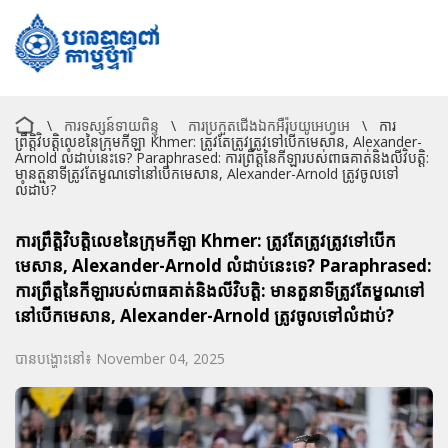
\
ការទស្សន៍ទាយពិន្ទុ
\
ការប្រកួតជើងឯកអឺរ៉ុបយូអេហ្វអេ
\
ការ
ព្រឹត្តិវិបត្តិលេខ​នៃ​ក្រុម​កីឡា Khmer: ត្រូវ​តែ​ត្រូវ​ត្រូវ​ទៅ​បើក​មេសាន​, Alexander-
Arnold លំដាប់​នេះ​ទេ​? Paraphrased: ការ​ព្រឹត្ត​នៃ​កីឡា​របស់​ពាធគាត់​និង​លីវិបត្តិ:
មាន​តួនាទី​ត្រូវ​តែ​ម្ខណ​ទៅ​នៅ​បើក​មេសាន, Alexander-Arnold ត្រូវ​ចូល​ទៅ​
លំដាប់?
ការព្រឹត្តិវិបត្តិលេខ​នៃ​ក្រុម​កីឡា Khmer: ត្រូវ​តែ​ត្រូវ​ត្រូវ​ទៅ​បើក​
មេសាន​, Alexander-Arnold លំដាប់​នេះ​ទេ​? Paraphrased:
ការ​ព្រឹត្ត​នៃ​កីឡា​របស់​ពាធគាត់​និង​លីវិបត្តិ: មាន​តួនាទី​ត្រូវ​តែ​ម្ខណ​ទៅ​
នៅ​បើក​មេសាន, Alexander-Arnold ត្រូវ​ចូល​ទៅ​លំដាប់?
បានបង្ហោះនៅ៖ November 04, 2025