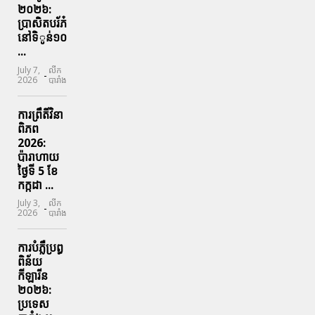
២០២៦:
ប្រាសិតបរ័ភ៎
នៅទិូន់១០
...
July 7,
លីក
-
2026
បារាំង
ការព្រឹតិ៍វិនា
ពិភព
2026:
ប៉ារាហាយ
ថ្ងៃទី 5 ខែ
កក្កដា ...
July 3,
លីក
-
2026
បារាំង
ការបំភ្លឺប្រព្ធ​
ពិន័យ​
កីឡារីន​
២០២៦:
ប្រទេស​