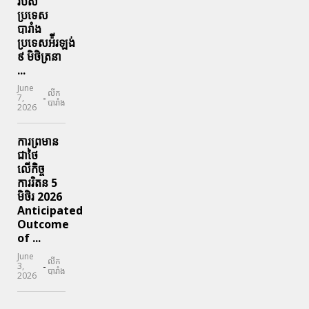
របស់
ប្រទេស
បារាំង
ប្រទេសអ៉ីរឡង់
៩ មិថិត្រនា
...
June
លីក
-
7,
បារាំង
2026
ការព្រមាន
ជាថៃ
លើកិច្ច
ការរិតន 5
មិថិរ 2026
Anticipated
Outcome
of ...
June
លីក
-
3,
បារាំង
2026