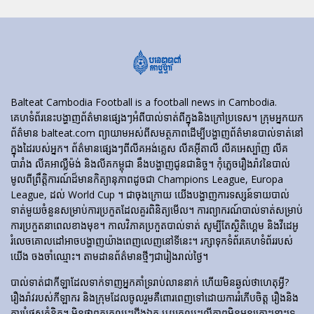
Balteat Cambodia Football is a football news in Cambodia.
គេហទំព័រ​នេះ​បង្ហាញ​ព័ត៌មាន​ផ្សេងៗ​អំពី​បាល់ទាត់​ពី​ក្នុង​និង​ក្រៅ​ប្រទេស។ ក្រុមអ្នកយក
ព័ត៌មាន balteat.com ព្យាយាមអស់ពីសមត្ថភាពដើម្បីបង្ហាញព័ត៌មានបាល់ទាត់នៅ
ក្នុងដៃរបស់អ្នក។ ព័ត៌មានផ្សេងៗពីលីគអង់គ្លេស លីគអ៊ីតាលី លីគអេស្ប៉ាញ លីគ
បារាំង លីគអាល្លឺម៉ង់ និងលីគកម្ពុជា នឹងបង្ហាញជូនជានិច្ច។ កុំភ្លេចរឿងរ៉ាវនៃបាល់
មូលពីព្រឹត្តិការណ៍ដ៏មានកិត្យានុភាពដូចជា Champions League, Europa
League, ដល់ World Cup ។ ជាចុងក្រោយ យើងបង្ហាញការទស្សន៍ទាយបាល់
ទាត់មួយចំនួនសម្រាប់ការប្រកួតដែលគួរពិនិត្យមើល។ ការព្យាករណ៍បាល់ទាត់សម្រាប់
ការប្រកួតនាពេលខាងមុខ។ កាលវិភាគប្រកួតបាល់ទាត់ សូម្បីតែស្ថិតិហ្គេម និងវីដេអូ
រំលេចគោលដៅអាចបង្ហាញយ៉ាងពេញលេញនៅទីនេះ។ រក្សាទុកទំព័រគេហទំព័ររបស់
យើង ចងចាំឈ្មោះ។ តាមដានព័ត៌មានថ្មីៗជារៀងរាល់ថ្ងៃ។
បាល់ទាត់​ជា​កីឡា​ដែល​ទាក់​ទាញ​អ្នក​គាំទ្រ​រាប់​លាន​នាក់ ហើយ​មិន​ឆ្ងល់​ថា​ហេតុអ្វី?
រឿងរ៉ាវ​របស់​កីឡាករ និង​ក្រុម​ដែល​ចូលរួម​គឺ​ពោរពេញ​ទៅ​ដោយ​ការ​រំភើប​ចិត្ត រឿង​និង​
ការ​បំផុស​គំនិត។ មិនថាពួកគេឈ្នះជើងឯក ឬយកឈ្នះលើភាពមិនអនុគ្រោះនោះទេ