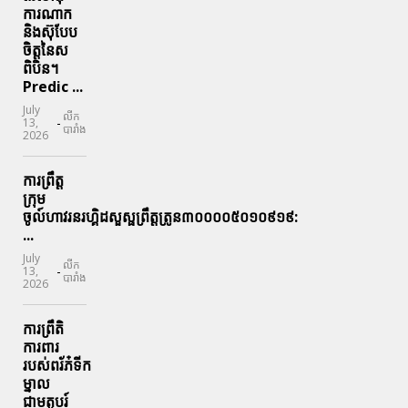
ការណាក
និងស៊ុបែប
ចិត្តនៃស
ពិបិន។
Predic ...
July
លីក
-
13,
បារាំង
2026
ការព្រឹត្ត
ក្រុម
ចូល៍ហាវរនរហ្គិដសួស្ផព្រឹត្តត្រូន៣០០០០៥០១០៩១៩:
...
July
លីក
-
13,
បារាំង
2026
ការព្រឹតិ
ការពារ
របស់ពរ័ភ៎ទីក
ម្នាល
ជាមតូបរ៍