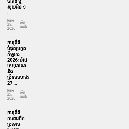
បារាំង​ ឬ​
ស៊ុយដ៍ន​ ១
...
June
លីក
-
29,
បារាំង
2026
ការព្រឹតិ
បំផុតប្រកួត
កីឡាករ
2026: ន័រវេ
នេះបុរាណេ
និង
ប្រ័នសេហងេ
27 ...
June
លីក
-
25,
បារាំង
2026
ការព្រឹតិ
ការពារ​ពិត
ប្រទេស