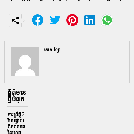
សេង វិទ្យា
ព័ត៌មាន
ថ្មីបំផុត
ការព្រឹតិ្តី
បែបផ្លាយ
ពិភពលាត
នៃហេតុ