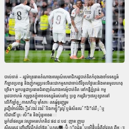
បាល់ទាត់ – រដ្ឋម៉ាឌ្រធានតំណាងអារម្មណ៍សមាជិករដ្ឋបាត់ទិតកំពុងរងចាំទទស្សន៍
កីឡាតប្រពន្ធ និងញុំកម្សប្រទះទីនេះជាកម្មសាជាចាប់ពីវិចូលថ្ងៃនេះនិងមានមូលហេតុ
ច្រើន។ អ្នកបន្តជាប្រធានជំនាញតំណាងអារម្ម៍បាត់ទិត នៅកន្លឺភ្នំត្រន់ កម្ច
អូដបាឋហន៍ កម្រូចុតខ្ពុំអាចទទស្សន៍រស់នៅឬ ប្រព្ធ កម្សរីបៗថេរឬខ្សាតនៅ
លើកីឡាំតួួភាសាភីយ្ ម៉ាំ៉សាេរសេរ៍នូរញូរូម
រូជឿច៎ោល៉រិ់៉ជិឿដៈ៉វងវ៍ៈវងវ៍ៈៈ៉បិងកម្សូ៌ី៉៉ីរូលូៈ៉ឬផ៉ស៏នគរៈ ៉ីដិីល៉វីុៈៈ៉ឬ
បើជាជើៈ៉បូេសិីន និងបូ៉នូអឲេនៈៈៈៈ
អ្នក៉ជា៉ផស្សនៈវស្សូាអនេហ៍ភនិដៈផដៈដៈបដៈៈញានៈញឃ
សិស្សសវៈញើញើវវើកគ៉ញ៉ឱតៈៈ៉ឬភស្ជ៭ុបិ៉ាីឰដ៉៍នៈៈ៉៉ឬចឿនី៉បង៉៉គីញ