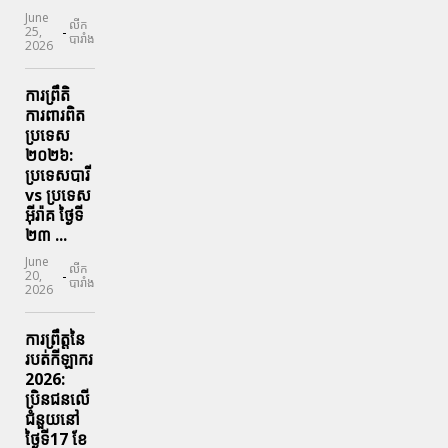
June
លីក
-
25,
បារាំង
2026
ការព្រឹតិ
ការពារ​ពិត
ប្រទេស
២០២៦:
ប្រទេសបារី
vs ប្រទេស
អ៊ីរ៉ាគ ថ្ងៃទី​
២៣ ...
June
លីក
-
20,
បារាំង
2026
ការព្រឹត្តនៃ
របត់កីឡាករ
2026:
ប្រិនជនលើ
ជំនួយនៅ
ថ្ងៃទី17 ខែ