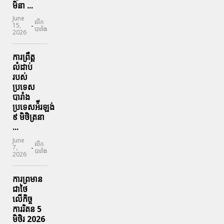
មិនា ...
June
លីក
-
15,
បារាំង
2026
ការព្រឹត្ត
លំដាប់
របស់
ប្រទេស
បារាំង
ប្រទេសអ៉ីរឡង់
៩ មិថិត្រនា
...
June
លីក
-
7,
បារាំង
2026
ការព្រមាន
ជាថៃ
លើកិច្ច
ការរិតន 5
មិថិរ 2026