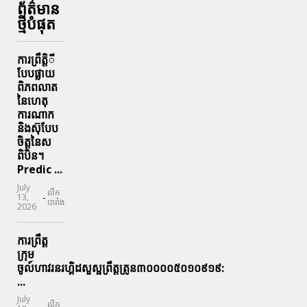
ព័ត៌មាន
ថ្មីបំផុត
ការព្រឹតិ្តី
បែបផ្លាយ
ពិភពលាត
នៃហេតុ
ការណាក
និងស៊ុបែប
ចិត្តនៃស
ពិបិន។
Predic ...
July
លីក
-
13,
បារាំង
2026
ការព្រឹត្ត
ក្រុម
ចូល៍ហាវរនរហ្គិដសួស្ផព្រឹត្តត្រូន៣០០០០៥០១០៩១៩:
...
July
លីក