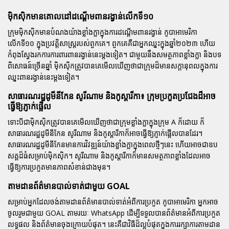
ម៉ិកស៊ិកមានគោលដៅដណ្តើមពានរង្វាន់លើកទី១០
ក្រុមម៉ិកស៊ិកមានបំណងយ៉ាងខ្លាំងក្លាក្នុងការដណ្តើមពានរង្វាន់
កូបាអាមេរិកា
លើកទី១០ ក្នុងប្រវត្តិសាស្ត្ររបស់ពួកគេ។ ពួកគេគឺជាអ្នកឈ្នះក្នុងឆ្នាំ២០២៣ ហើយ
កំពុងស្វែងរកការការពារពានរង្វាន់នេះម្តងទៀត។ ជាមួយនឹងសមត្ថភាពខ្លាំងក្លា និងបទ
ពិសោធន៍ច្រើនឆ្នាំ ម៉ិកស៊ិកត្រូវបានគេមើលឃើញថាជាក្រុមដ៏មានសក្តានុពលក្នុងការ
ឈ្នះពានរង្វាន់នេះម្តងទៀត។
សាធារណរដ្ឋដូមីនីកែន សូរីណាម និងកូស្តារីកា៖ ក្រុមប្រកួតប្រជែងដ៏អាច
ធ្វើឱ្យភ្ញាក់ផ្អើល
ទោះបីជាម៉ិកស៊ិកត្រូវបានគេមើលឃើញថាជាក្រុមខ្លាំងក្លាក្នុងក្រុម A ក៏ដោយ ក៏
សាធារណរដ្ឋដូមីនីកែន សូរីណាម និងកូស្តារីកាក៏អាចធ្វើឱ្យភ្ញាក់ផ្អើលបានដែរ។
សាធារណរដ្ឋដូមីនីកែនមានការវិវឌ្ឍន៍យ៉ាងខ្លាំងក្លាក្នុងពេលថ្មីៗនេះ ហើយអាចជាឧប
សគ្គដ៏ធំសម្រាប់ម៉ិកស៊ិក។ សូរីណាម និងកូស្តារីកាក៏មានសមត្ថភាពខ្លាំងដែលអាច
ធ្វើឱ្យការប្រកួតមានភាពសំខាន់ជាងមុន។
តាមដានព័ត៌មានបាល់ទាត់ជាមួយ GOAL
សម្រាប់អ្នកដែលចង់តាមដានព័ត៌មានបាល់ទាត់អំពីការប្រកួត
កូបាអាមេរិកា
អ្នកអាច
ចូលរួមជាមួយ GOAL តាមរយៈ WhatsApp ដើម្បីទទួលបានព័ត៌មានអំពីការប្រកួត
លទ្ធផល និងព័ត៌មានចុងក្រោយបំផុត។ នេះគឺជាវិធីដ៏ល្អបំផុតក្នុងការរក្សាការតាមដាន