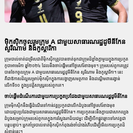
ម៉ិកស៊ិកចូលរួមក្រុម A ជាមួយសាធារណរដ្ឋដូមីនីកែន
សូរីណាម និងកូស្តារីកា
ក្រុមបាល់ទាត់ជម្រើសជាតិម៉ិកស៊ិកត្រូវបានចាត់ទុកជាក្រុមដ៏ខ្លាំងក្លាមួយក្នុងការប្រកួត
កូបាអាមេរិកា
ឆ្នាំ២០២៤ ដែលនឹងចាប់ផ្តើមនៅថ្ងៃសៅរ៍ខាងមុខ។ ក្រុមរបស់ពួកគេត្រូវ
បានចែកចូលក្រុម A ជាមួយសាធារណរដ្ឋដូមីនីកែន សូរីណាម និងកូស្តារីកា។ នេះ
គឺជាឱកាសដ៏ល្អសម្រាប់ម៉ិកស៊ិកក្នុងការបង្ហាញសមត្ថភាព និងដណ្តើមពានរង្វាន់
លើកទី១០ ក្នុងប្រវត្តិសាស្ត្ររបស់ពួកគេ។
ចាប់ផ្តើមដំណើរការជាមួយការប្រកួតប្រជែងជាមួយសាធារណរដ្ឋដូមីនីកែន
ក្រុមម៉ិកស៊ិកនឹងធ្វើដំណើរទៅកាន់វគ្គប្រកួតជាលើកដំបូងនៅថ្ងៃសៅរ៍ខាងមុខ
ដោយជួបប្រជែងជាមួយសាធារណរដ្ឋដូមីនីកែន។ ការប្រកួតនេះនឹងក្លាយជាសាកល្បង
ដំបូងសម្រាប់ក្រុមរបស់ពួកគេក្នុងការស្វែងរកជ័យជម្នះ ដើម្បីបើកផ្លូវឆ្ពោះទៅរកវគ្គជា
បន្តបន្ទាប់។ អ្នកគាំទ្របាល់ទាត់ម៉ិកស៊ិកកំពុងរង់ចាំយ៉ាងរំភើបដើម្បីមើលការប្រកួតដ៏
សំខាន់នេះ។