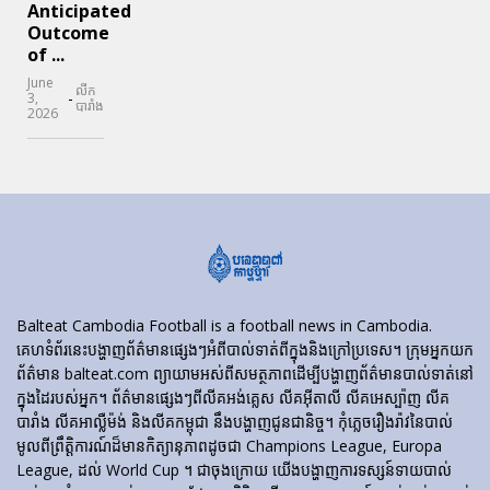
Anticipated
Outcome
of ...
June
លីក
-
3,
បារាំង
2026
Balteat Cambodia Football is a football news in Cambodia.
គេហទំព័រ​នេះ​បង្ហាញ​ព័ត៌មាន​ផ្សេងៗ​អំពី​បាល់ទាត់​ពី​ក្នុង​និង​ក្រៅ​ប្រទេស។ ក្រុមអ្នកយក
ព័ត៌មាន balteat.com ព្យាយាមអស់ពីសមត្ថភាពដើម្បីបង្ហាញព័ត៌មានបាល់ទាត់នៅ
ក្នុងដៃរបស់អ្នក។ ព័ត៌មានផ្សេងៗពីលីគអង់គ្លេស លីគអ៊ីតាលី លីគអេស្ប៉ាញ លីគ
បារាំង លីគអាល្លឺម៉ង់ និងលីគកម្ពុជា នឹងបង្ហាញជូនជានិច្ច។ កុំភ្លេចរឿងរ៉ាវនៃបាល់
មូលពីព្រឹត្តិការណ៍ដ៏មានកិត្យានុភាពដូចជា Champions League, Europa
League, ដល់ World Cup ។ ជាចុងក្រោយ យើងបង្ហាញការទស្សន៍ទាយបាល់