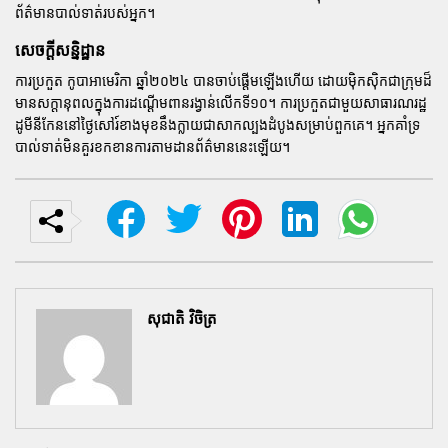
ព័ត៌មានបាល់ទាត់របស់អ្នក។
សេចក្តីសន្និដ្ឋាន
ការប្រកួត
កូបាអាមេរិកា
ឆ្នាំ២០២៤ បានចាប់ផ្តើមឡើងហើយ ដោយម៉ិកស៊ិកជាក្រុមដ៏
មានសក្តានុពលក្នុងការដណ្តើមពានរង្វាន់លើកទី១០។ ការប្រកួតជាមួយសាធារណរដ្ឋ
ដូមីនីកែននៅថ្ងៃសៅរ៍ខាងមុខនឹងក្លាយជាសាកល្បងដំបូងសម្រាប់ពួកគេ។ អ្នកគាំទ្រ
បាល់ទាត់មិនគួរខកខានការតាមដានព័ត៌មាននេះឡើយ។
សុជាតិ វិចិត្រ