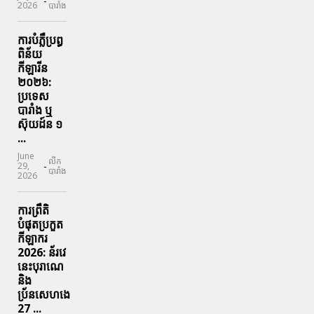
-
2026
បារាំង
ការបំភ្លឺប្រព្ធ​
ពិន័យ​
កីឡារីន​
២០២៦:
ប្រទេស​
បារាំង​ ឬ​
ស៊ុយដ៍ន​ ១
...
June
លីក
-
29,
បារាំង
2026
ការព្រឹតិ
បំផុតប្រកួត
កីឡាករ
2026: ន័រវេ
នេះបុរាណេ
និង
ប្រ័នសេហងេ
27 ...