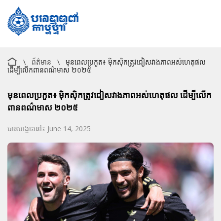
\
ព័ត៌មាន
\
មុនពេលប្រកួត៖ ម៉ិកស៊ិកត្រូវជៀសវាងភាពអស់ហេតុផល
ដើម្បីលើកពានពណ៌មាស ២០២៥
មុនពេលប្រកួត៖ ម៉ិកស៊ិកត្រូវជៀសវាងភាពអស់ហេតុផល ដើម្បីលើក
ពានពណ៌មាស ២០២៥
បានបង្ហោះនៅ៖ June 14, 2025