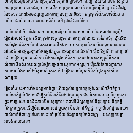
ទាត់មួយចំនួនសម្រាប់ការប្រកួតដែលគួរពិនិត្យមើល។ ការព្យាករណ៍បាល់ទាត់សម្រាប់
ការប្រកួតនាពេលខាងមុខ។ កាលវិភាគប្រកួតបាល់ទាត់ សូម្បីតែស្ថិតិហ្គេម និងវីដេអូ
រំលេចគោលដៅអាចបង្ហាញយ៉ាងពេញលេញនៅទីនេះ។ រក្សាទុកទំព័រគេហទំព័ររបស់
យើង ចងចាំឈ្មោះ។ តាមដានព័ត៌មានថ្មីៗជារៀងរាល់ថ្ងៃ។
បាល់ទាត់​ជា​កីឡា​ដែល​ទាក់​ទាញ​អ្នក​គាំទ្រ​រាប់​លាន​នាក់ ហើយ​មិន​ឆ្ងល់​ថា​ហេតុអ្វី?
រឿងរ៉ាវ​របស់​កីឡាករ និង​ក្រុម​ដែល​ចូលរួម​គឺ​ពោរពេញ​ទៅ​ដោយ​ការ​រំភើប​ចិត្ត រឿង​និង​
ការ​បំផុស​គំនិត។ មិនថាពួកគេឈ្នះជើងឯក ឬយកឈ្នះលើភាពមិនអនុគ្រោះនោះទេ
វាតែងតែមានអ្វីគួរឱ្យចាប់អារម្មណ៍ក្នុងការទស្សនាបាល់ទាត់។ រឿង​កីឡា​គឺ​ពោរពេញ​ទៅ​
ដោយ​រឿង​ល្ខោន ភាព​រំភើប និង​ការ​បំផុស​គំនិត។ អ្នកលេងតែងតែស៊ូទ្រាំនឹងការ
លំបាក និងជំនះឧបសគ្គដើម្បីសម្រេចបាននូវភាពអស្ចារ្យ។ រឿងរ៉ាវនៃភាពក្លាហាន
ភាពធន់ និងការតាំងចិត្តរបស់ពួកគេ គឺជារឿងដែលបំផុសគំនិតបំផុតក្នុងវិស័យ
ណាមួយ។
រឿងទាំងនេះអាចនាំមនុស្សមកជុំគ្នា ហើយផ្តល់ឱ្យពួកគេនូវអ្វីដែលលើកទឹកចិត្ត។
បាល់ទាត់ផ្តល់ឱកាសដើម្បីភ្ជាប់ទំនាក់ទំនងជាមួយអ្នកដទៃ និងមានអារម្មណ៍រួបរួមគ្នា
ក្នុងការប្រឈមមុខនឹងភាពមិនអនុគ្រោះ។ វាជាវិធីដ៏ល្អសម្រាប់មិត្តរួមក្រុម មិត្តភក្តិ
និងក្រុមគ្រួសារដើម្បីចំណាយពេលជាមួយគ្នា មិនថានៅកីឡដ្ឋាន ឬមើលពីផ្ទះនោះទេ។
បាល់ទាត់គឺជាហ្គេមដែលលេងនៅគ្រប់វ័យ និងគ្រប់កម្រិតជំនាញ – មនុស្សគ្រប់គ្នា
អាចរីករាយបាន។