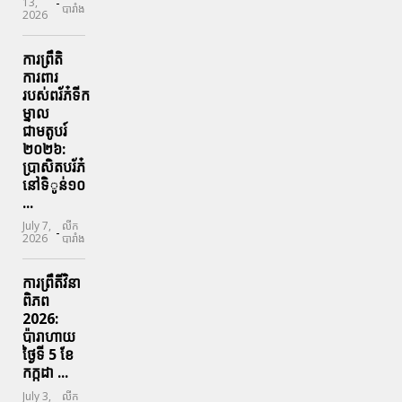
-
13,
បារាំង
2026
ការព្រឹតិ
ការពារ
របស់ពរ័ភ៎ទីក
ម្នាល
ជាមតូបរ៍
២០២៦:
ប្រាសិតបរ័ភ៎
នៅទិូន់១០
...
July 7,
លីក
-
2026
បារាំង
ការព្រឹតិ៍វិនា
ពិភព
2026:
ប៉ារាហាយ
ថ្ងៃទី 5 ខែ
កក្កដា ...
July 3,
លីក