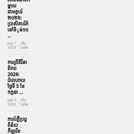
ម្នាល
ជាមតូបរ៍
២០២៦:
ប្រាសិតបរ័ភ៎
នៅទិូន់១០
...
July 7,
លីក
-
2026
បារាំង
ការព្រឹតិ៍វិនា
ពិភព
2026:
ប៉ារាហាយ
ថ្ងៃទី 5 ខែ
កក្កដា ...
July 3,
លីក
-
2026
បារាំង
ការបំភ្លឺប្រព្ធ​
ពិន័យ​
កីឡារីន​