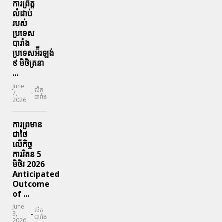
ការព្រឹត្ត
លំដាប់
របស់
ប្រទេស
បារាំង
ប្រទេសអ៉ីរឡង់
៩ មិថិត្រនា
...
June
លីក
-
7,
បារាំង
2026
ការព្រមាន
ជាថៃ
លើកិច្ច
ការរិតន 5
មិថិរ 2026
Anticipated
Outcome
of ...
June
លីក
-
3,
បារាំង
2026