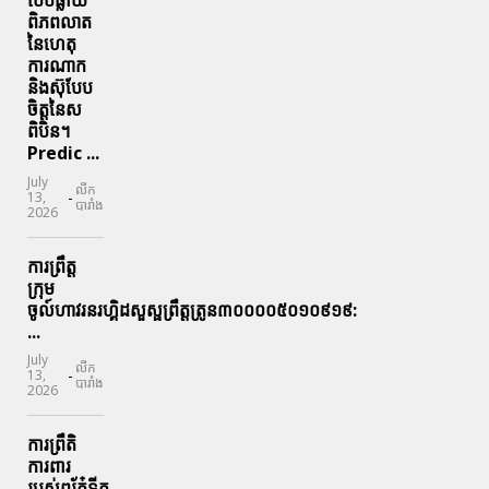
បែបផ្លាយ
ពិភពលាត
នៃហេតុ
ការណាក
និងស៊ុបែប
ចិត្តនៃស
ពិបិន។
Predic ...
July
លីក
-
13,
បារាំង
2026
ការព្រឹត្ត
ក្រុម
ចូល៍ហាវរនរហ្គិដសួស្ផព្រឹត្តត្រូន៣០០០០៥០១០៩១៩:
...
July
លីក
-
13,
បារាំង
2026
ការព្រឹតិ
ការពារ
របស់ពរ័ភ៎ទីក