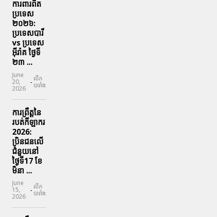
ការពារ​ពិត
ប្រទេស
២០២៦:
ប្រទេសបារី
vs ប្រទេស
អ៊ីរ៉ាគ ថ្ងៃទី​
២៣ ...
June
លីក
-
20,
បារាំង
2026
ការព្រឹត្តនៃ
របត់កីឡាករ
2026:
ប្រិនជនលើ
ជំនួយនៅ
ថ្ងៃទី17 ខែ
មិនា ...
June
លីក
-
15,
បារាំង
2026