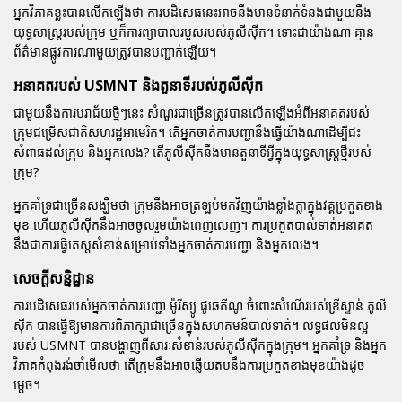
អ្នកវិភាគខ្លះបានលើកឡើងថា ការបដិសេធនេះអាចនឹងមានទំនាក់ទំនងជាមួយនឹង
យុទ្ធសាស្ត្ររបស់ក្រុម ឬក៏ការព្យាបាលរបួសរបស់ភូលីស៊ីក។ ទោះជាយ៉ាងណា គ្មាន
ព័ត៌មានផ្លូវការណាមួយត្រូវបានបញ្ជាក់ឡើយ។
អនាគតរបស់ USMNT និងតួនាទីរបស់ភូលីស៊ីក
ជាមួយនឹងការបរាជ័យថ្មីៗនេះ សំណួរជាច្រើនត្រូវបានលើកឡើងអំពីអនាគតរបស់
ក្រុមជម្រើសជាតិសហរដ្ឋអាមេរិក។ តើអ្នកចាត់ការបញ្ជានឹងធ្វើយ៉ាងណាដើម្បីជះ
សំពាធដល់ក្រុម និងអ្នកលេង? តើភូលីស៊ីកនឹងមានតួនាទីអ្វីក្នុងយុទ្ធសាស្ត្រថ្មីរបស់
ក្រុម?
អ្នកគាំទ្រជាច្រើនសង្ឃឹមថា ក្រុមនឹងអាចត្រឡប់មកវិញយ៉ាងខ្លាំងក្លាក្នុងវគ្គប្រកួតខាង
មុខ ហើយភូលីស៊ីកនឹងអាចចូលរួមយ៉ាងពេញលេញ។ ការប្រកួតបាល់ទាត់អនាគត
នឹងជាការធ្វើតេស្តសំខាន់សម្រាប់ទាំងអ្នកចាត់ការបញ្ជា និងអ្នកលេង។
សេចក្តីសន្និដ្ឋាន
ការបដិសេធរបស់អ្នកចាត់ការបញ្ជា
ម៉ូរីស្យូ ផូឆេតីណូ
ចំពោះសំណើរបស់ខ្រីស្ទាន់ ភូលី
ស៊ីក បានធ្វើឱ្យមានការពិភាក្សាជាច្រើនក្នុងសហគមន៍បាល់ទាត់។ លទ្ធផលមិនល្អ
របស់ USMNT បានបង្ហាញពីសារៈសំខាន់របស់ភូលីស៊ីកក្នុងក្រុម។ អ្នកគាំទ្រ និងអ្នក
វិភាគកំពុងរង់ចាំមើលថា តើក្រុមនឹងអាចឆ្លើយតបនឹងការប្រកួតខាងមុខយ៉ាងដូច
ម្តេច។