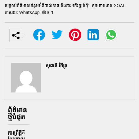
សម្រាប់ព័ត៌មានបន្ថែមអំពីបាល់ទាត់ និងការអភិវឌ្ឍន៍ថ្មីៗ សូមតាមដាន GOAL
តាមរយៈ WhatsApp! 🟢📱។
សុជាតិ វិចិត្រ
ព័ត៌មាន
ថ្មីបំផុត
ការព្រឹតិ្តី