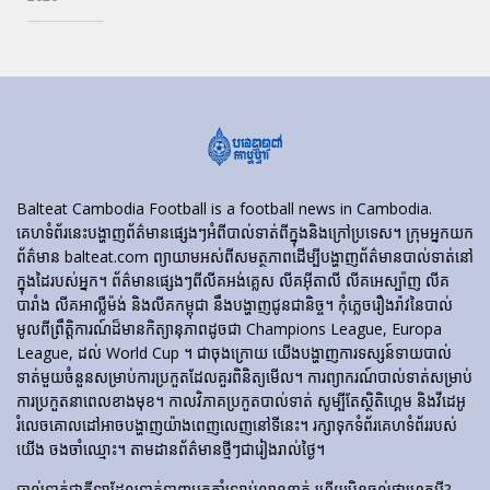
Balteat Cambodia Football is a football news in Cambodia.
គេហទំព័រ​នេះ​បង្ហាញ​ព័ត៌មាន​ផ្សេងៗ​អំពី​បាល់ទាត់​ពី​ក្នុង​និង​ក្រៅ​ប្រទេស។ ក្រុមអ្នកយក
ព័ត៌មាន balteat.com ព្យាយាមអស់ពីសមត្ថភាពដើម្បីបង្ហាញព័ត៌មានបាល់ទាត់នៅ
ក្នុងដៃរបស់អ្នក។ ព័ត៌មានផ្សេងៗពីលីគអង់គ្លេស លីគអ៊ីតាលី លីគអេស្ប៉ាញ លីគ
បារាំង លីគអាល្លឺម៉ង់ និងលីគកម្ពុជា នឹងបង្ហាញជូនជានិច្ច។ កុំភ្លេចរឿងរ៉ាវនៃបាល់
មូលពីព្រឹត្តិការណ៍ដ៏មានកិត្យានុភាពដូចជា Champions League, Europa
League, ដល់ World Cup ។ ជាចុងក្រោយ យើងបង្ហាញការទស្សន៍ទាយបាល់
ទាត់មួយចំនួនសម្រាប់ការប្រកួតដែលគួរពិនិត្យមើល។ ការព្យាករណ៍បាល់ទាត់សម្រាប់
ការប្រកួតនាពេលខាងមុខ។ កាលវិភាគប្រកួតបាល់ទាត់ សូម្បីតែស្ថិតិហ្គេម និងវីដេអូ
រំលេចគោលដៅអាចបង្ហាញយ៉ាងពេញលេញនៅទីនេះ។ រក្សាទុកទំព័រគេហទំព័ររបស់
យើង ចងចាំឈ្មោះ។ តាមដានព័ត៌មានថ្មីៗជារៀងរាល់ថ្ងៃ។
បាល់ទាត់​ជា​កីឡា​ដែល​ទាក់​ទាញ​អ្នក​គាំទ្រ​រាប់​លាន​នាក់ ហើយ​មិន​ឆ្ងល់​ថា​ហេតុអ្វី?