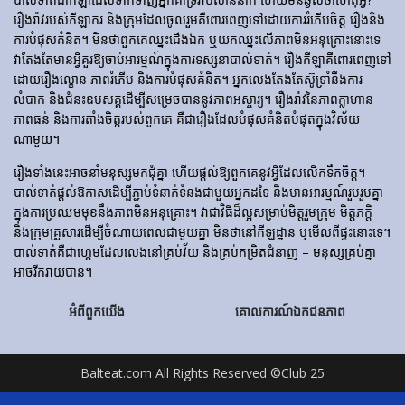
រឿងរ៉ាវ​របស់​កីឡាករ និង​ក្រុម​ដែល​ចូលរួម​គឺ​ពោរពេញ​ទៅ​ដោយ​ការ​រំភើប​ចិត្ត រឿង​និង​
ការ​បំផុស​គំនិត។ មិនថាពួកគេឈ្នះជើងឯក ឬយកឈ្នះលើភាពមិនអនុគ្រោះនោះទេ
វាតែងតែមានអ្វីគួរឱ្យចាប់អារម្មណ៍ក្នុងការទស្សនាបាល់ទាត់។ រឿង​កីឡា​គឺ​ពោរពេញ​ទៅ​
ដោយ​រឿង​ល្ខោន ភាព​រំភើប និង​ការ​បំផុស​គំនិត។ អ្នកលេងតែងតែស៊ូទ្រាំនឹងការ
លំបាក និងជំនះឧបសគ្គដើម្បីសម្រេចបាននូវភាពអស្ចារ្យ។ រឿងរ៉ាវនៃភាពក្លាហាន
ភាពធន់ និងការតាំងចិត្តរបស់ពួកគេ គឺជារឿងដែលបំផុសគំនិតបំផុតក្នុងវិស័យ
ណាមួយ។
រឿងទាំងនេះអាចនាំមនុស្សមកជុំគ្នា ហើយផ្តល់ឱ្យពួកគេនូវអ្វីដែលលើកទឹកចិត្ត។
បាល់ទាត់ផ្តល់ឱកាសដើម្បីភ្ជាប់ទំនាក់ទំនងជាមួយអ្នកដទៃ និងមានអារម្មណ៍រួបរួមគ្នា
ក្នុងការប្រឈមមុខនឹងភាពមិនអនុគ្រោះ។ វាជាវិធីដ៏ល្អសម្រាប់មិត្តរួមក្រុម មិត្តភក្តិ
និងក្រុមគ្រួសារដើម្បីចំណាយពេលជាមួយគ្នា មិនថានៅកីឡដ្ឋាន ឬមើលពីផ្ទះនោះទេ។
បាល់ទាត់គឺជាហ្គេមដែលលេងនៅគ្រប់វ័យ និងគ្រប់កម្រិតជំនាញ – មនុស្សគ្រប់គ្នា
អាចរីករាយបាន។
អំពីពួកយើង
គោលការណ៍ឯកជនភាព
Balteat.com All Rights Reserved ©Club 25