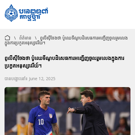
\
ព័ត៌មាន
\
ពូលីស៊ីចែងថា ប៉ូឈេទីណូបដិសេធការអញ្ជើញចូលរួមលេង
ក្នុងការប្រកួតអនុស្សាវរីយ៍។
ពូលីស៊ីចែងថា ប៉ូឈេទីណូបដិសេធការអញ្ជើញចូលរួមលេងក្នុងការ
ប្រកួតអនុស្សាវរីយ៍។
បានបង្ហោះនៅ៖ June 12, 2025