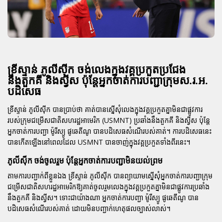
ខ្រីស្ទាន់ ភូលីស៊ីក ចង់លេងក្នុងវគ្គប្រកួតប្រជែង
នឹងតួកគី និងស្វីស ប៉ុន្តែអ្នកចាត់ការបញ្ជាក្រុមស.រ.អ.
បដិសេធ
ខ្រីស្ទាន់ ភូលីស៊ីក បានប្រាប់ថា គាត់បានស្នើសុំលេងក្នុងវគ្គប្រកួតគ្នាមិនជាផ្លូវការ
របស់ក្រុមជម្រើសជាតិសហរដ្ឋអាមេរិក (USMNT) ប្រឆាំងនឹងតួកគី និងស្វីស ប៉ុន្តែ
អ្នកចាត់ការបញ្ជា
ម៉ូរីស្យូ ផូឆេតីណូ
បានបដិសេធសំណើរបស់គាត់។ ការបដិសេធនេះ
បានកើតឡើងនៅពេលដែល USMNT បានចាញ់ក្នុងវគ្គប្រកួតទាំងពីរនេះ។
ភូលីស៊ីក ចង់ចូលរួម ប៉ុន្តែអ្នកចាត់ការបញ្ជាមិនយល់ព្រម
តាមការបញ្ជាក់ពីខ្លួនឯង ខ្រីស្ទាន់ ភូលីស៊ីក បានព្យាយាមស្នើសុំអ្នកចាត់ការបញ្ជាក្រុម
ជម្រើសជាតិសហរដ្ឋអាមេរិកឱ្យគាត់ចូលរួមលេងក្នុងវគ្គប្រកួតគ្នាមិនជាផ្លូវការប្រឆាំង
នឹងតួកគី និងស្វីស។ ទោះជាយ៉ាងណា អ្នកចាត់ការបញ្ជា
ម៉ូរីស្យូ ផូឆេតីណូ
បាន
បដិសេធសំណើរបស់គាត់ ដោយមិនបញ្ជាក់ហេតុផលច្បាស់លាស់។