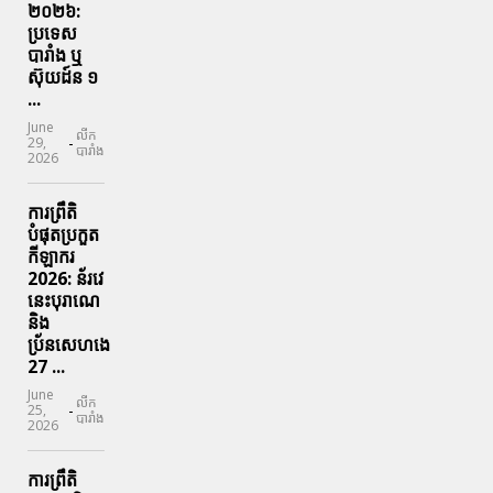
២០២៦:
ប្រទេស​
បារាំង​ ឬ​
ស៊ុយដ៍ន​ ១
...
June
លីក
-
29,
បារាំង
2026
ការព្រឹតិ
បំផុតប្រកួត
កីឡាករ
2026: ន័រវេ
នេះបុរាណេ
និង
ប្រ័នសេហងេ
27 ...
June
លីក
-
25,
បារាំង
2026
ការព្រឹតិ