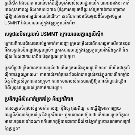
ភូលីស៊ីក ដែលជាតារាបាល់ទាត់ដ៏ឆ្នើមម្នាក់របស់សហរដ្ឋអាមេរិក បានអះអាងថា គាត់
មានសុខភាពល្អ និងអាចលេងបាន ប៉ុន្តែការសម្រេចចិត្តរបស់អ្នកចាត់ការបញ្ជាបាន
ធ្វើឱ្យគាត់មានអារម្មណ៍អស់សំណើច។ នេះគឺជាការបរាជ័យមួយដ៏ធំសម្រាប់ក្រុម
USMNT ដែលបានចាញ់ក្នុងវគ្គប្រកួតទាំងពីរ។
លទ្ធផលមិនល្អរបស់ USMNT ក្រោយពេលគ្មានភូលីស៊ីក
ក្រោយពីការបដិសេធរបស់អ្នកចាត់ការបញ្ជា ក្រុមជម្រើសជាតិសហរដ្ឋអាមេរិកបានជួប
នឹងលទ្ធផលមិនល្អជាបន្តបន្ទាប់។ ពួកគេបានចាញ់ក្នុងវគ្គប្រកួតប្រឆាំងនឹងតួកគី និង
ស្វីស ដែលជាការបរាជ័យដ៏ធ្ងន់ធ្ងរសម្រាប់ក្រុម។
អ្នកគាំទ្រជាច្រើនបានចាប់អារម្មណ៍ថា តើលទ្ធផលនឹងខុសគ្នាយ៉ាងណា បើសិនជាភូលី
ស៊ីកបានចូលរួមលេង។ តារាបាល់ទាត់រូបនេះតែងតែជាកត្តាសំខាន់ក្នុងការលើកកម្លាំង
ចិត្ត និងប្រសិទ្ធភាពរបស់ក្រុម។ ការខកខានរបស់គាត់បានធ្វើឱ្យមានសំណួរជាច្រើន
អំពីយុទ្ធសាស្ត្ររបស់អ្នកចាត់ការបញ្ជា។
ប្រតិកម្មពីសំណាក់អ្នកគាំទ្រ និងអ្នកវិភាគ
ការសម្រេចចិត្តរបស់អ្នកចាត់ការបញ្ជា
ម៉ូរីស្យូ ផូឆេតីណូ
បានធ្វើឱ្យមានការព្រួយ
បារម្ភពីសំណាក់អ្នកគាំទ្រ និងអ្នកវិភាគ។ ពួកគេបានសង្ស័យថា តើការសម្រេចចិត្តនេះ
មានហេតុផលយ៉ាងណា ហើយហេតុអ្វីបានជាតារាដ៏សំខាន់ម្នាក់ត្រូវបានទុកចោលក្រៅ
វគ្គប្រកួត។