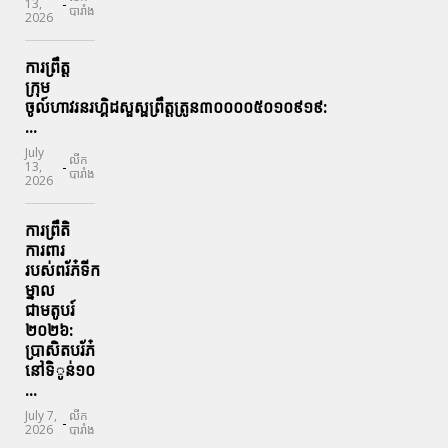
-
13,
បារាំង
2026
ការព្រឹត្ត
ក្រុម
ចូល៍ហាវរនរហ្គិដសួស្ផព្រឹត្តត្រូន៣០០០០៥០១០៩១៩:
...
July
លីក
-
13,
បារាំង
2026
ការព្រឹតិ
ការពារ
របស់ពរ័ភ៎ទីក
ម្នាល
ជាមតូបរ៍
២០២៦:
ប្រាសិតបរ័ភ៎
នៅទិូន់១០
...
July 7,
លីក
-
2026
បារាំង