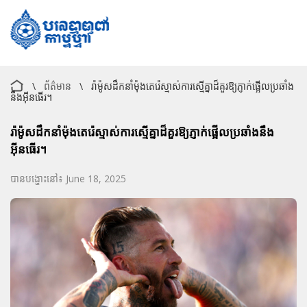
\
ព័ត៌មាន
\
រ៉ាម៉ូសដឹកនាំម៉ុងតេរ៉េស្មាស់ការស្មើគ្នាដ៏គួរឱ្យភ្ញាក់ផ្អើលប្រឆាំង
នឹងអ៊ីនធើរ។
រ៉ាម៉ូសដឹកនាំម៉ុងតេរ៉េស្មាស់ការស្មើគ្នាដ៏គួរឱ្យភ្ញាក់ផ្អើលប្រឆាំងនឹង
អ៊ីនធើរ។
បានបង្ហោះនៅ៖ June 18, 2025