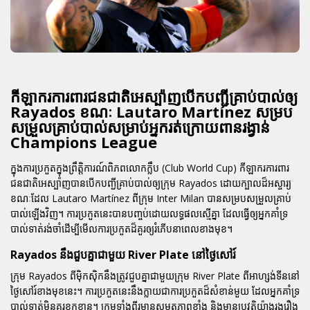
កីឡាករការពារជនជាតិអេស្ប៉ាញបើកបញ្ជីគ្រាប់បាល់ឲ្យ
Rayados ខណៈ Lautaro Martínez សម្រប
សម្រួលគ្រាប់បាល់សម្រាប់អ្នករត់ក្រោយពានរង្វាន់
Champions League
ក្នុងការប្រកួតក្នុងព្រឹត្តិការណ៍ពិភពលោកក្លឹប (Club World Cup) កីឡាករការពារ
ជនជាតិអេស្ប៉ាញបានបើកបញ្ជីគ្រាប់បាល់ឲ្យក្រុម Rayados ដោយក្បាលដ៏អស្ចារ្យ
ខណៈដែល Lautaro Martínez ពីក្រុម Inter Milan បានសម្របសម្រួលគ្រាប់
បាល់ឡើងវិញ។ ការប្រកួតនេះបានបញ្ចប់ដោយលទ្ធផលស្មើគ្នា ដែលធ្វើឲ្យអ្នកគាំទ្រ
បាល់ទាត់រង់ចាំដើម្បីមើលការប្រកួតដ៏គួរឲ្យរំភើបនាពេលខាងមុខ។
Rayados នឹងជួបគ្នាជាមួយ River Plate នៅថ្ងៃសៅរ៍
ក្រុម Rayados ពីម៉ិកស៊ិកនឹងត្រូវជួបគ្នាជាមួយក្រុម River Plate ពីអាហ្សង់ទីននៅ
ថ្ងៃសៅរ៍ខាងមុខនេះ។ ការប្រកួតនេះនឹងក្លាយជាការប្រកួតដ៏សំខាន់មួយ ដែលអ្នកគាំទ្រ
បាល់ទាត់មិនគួរខកខាន។ ក្រុមទាំងពីរមានសមត្ថភាពខ្លាំង និងមានប្រវត្តិយ៉ាងរុងរឿង