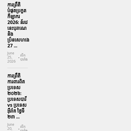
ការព្រឹតិ
បំផុតប្រកួត
កីឡាករ
2026: ន័រវេ
នេះបុរាណេ
និង
ប្រ័នសេហងេ
27 ...
June
លីក
-
25,
បារាំង
2026
ការព្រឹតិ
ការពារ​ពិត
ប្រទេស
២០២៦:
ប្រទេសបារី
vs ប្រទេស
អ៊ីរ៉ាគ ថ្ងៃទី​
២៣ ...
June
លីក
-
20,
បារាំង