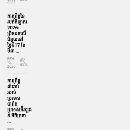
2026
ការព្រឹត្តនៃ
របត់កីឡាករ
2026:
ប្រិនជនលើ
ជំនួយនៅ
ថ្ងៃទី17 ខែ
មិនា ...
June
លីក
-
15,
បារាំង
2026
ការព្រឹត្ត
លំដាប់
របស់
ប្រទេស
បារាំង
ប្រទេសអ៉ីរឡង់
៩ មិថិត្រនា
...
June