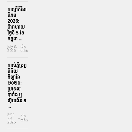
ការព្រឹតិ៍វិនា
ពិភព
2026:
ប៉ារាហាយ
ថ្ងៃទី 5 ខែ
កក្កដា ...
July 3,
លីក
-
2026
បារាំង
ការបំភ្លឺប្រព្ធ​
ពិន័យ​
កីឡារីន​
២០២៦:
ប្រទេស​
បារាំង​ ឬ​
ស៊ុយដ៍ន​ ១
...
June
លីក
-
29,
បារាំង
2026