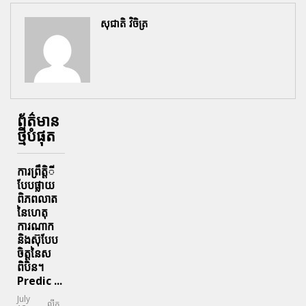
សុជាតិ វិចិត្រ
ព័ត៌មាន
ថ្មីបំផុត
ការព្រឹតិ្តី
បែបផ្លាយ
ពិភពលាត
នៃហេតុ
ការណាក
និងស៊ុបែប
ចិត្តនៃស
ពិបិន។
Predic ...
July
លីក