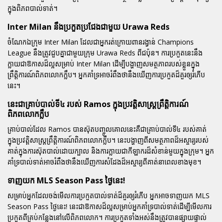
ក្នុងពិភពបាល់ទាត់។
Inter Milan នឹងប្រកួតប្រជែងជាមួយ Urawa Reds
ចំណែកឯក្រុម Inter Milan ដែលជាអ្នករត់ក្រោយពានរង្វាន់ Champions
League នឹងត្រូវជួបគ្នាជាមួយក្រុម Urawa Reds ពីជប៉ុន។ ការប្រកួតនេះនឹង
ក្លាយជាឱកាសដ៏ល្អសម្រាប់ Inter Milan ដើម្បីបង្ហាញសមត្ថភាពរបស់ខ្លួនក្នុង
ព្រឹត្តិការណ៍ពិភពលោកក្លឹប។ អ្នកគាំទ្រអាចរំពឹងថានឹងឃើញការប្រកួតដ៏គួរឲ្យរំភើប
នេះ។
នេះជាគ្រាប់បាល់ទី៤ របស់ Ramos ក្នុងប្រវត្តិសាស្ត្រព្រឹត្តិការណ៍
ពិភពលោកក្លឹប
គ្រាប់បាល់ដែល Ramos បានស៊ុតបញ្ចូលគោលនេះគឺជាគ្រាប់បាល់ទី៤ របស់គាត់
ក្នុងប្រវត្តិសាស្ត្រព្រឹត្តិការណ៍ពិភពលោកក្លឹប។ នេះបង្ហាញពីសមត្ថភាពដ៏អស្ចារ្យរបស់
គាត់ក្នុងការស៊ុតបាល់ដោយក្បាល និងការក្លាយជាកីឡាករដ៏សំខាន់មួយក្នុងក្រុម។ អ្នក
គាំទ្របាល់ទាត់អាចរំពឹងថានឹងឃើញការសំដែងដ៏អស្ចារ្យពីគាត់នាពេលខាងមុខ។
ទាញយក MLS Season Pass ថ្ងៃនេះ!
សម្រាប់អ្នកដែលចង់មើលការប្រកួតបាល់ទាត់ដ៏គួរឲ្យរំភើប អ្នកអាចទាញយក MLS
Season Pass ថ្ងៃនេះ! នេះជាឱកាសដ៏ល្អសម្រាប់អ្នកគាំទ្របាល់ទាត់ដើម្បីមើលការ
ប្រកួតពីគ្រប់កន្លែងនៅលើពិភពលោក។ ការប្រកួតទាំងអស់នឹងត្រូវបានផ្សាយផ្ទាល់