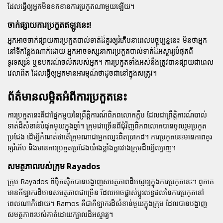
ដែលធ្វើឲ្យអ្នកមិនខកខានការប្រកួតណាមួយឡើយ។
ចាក់ផ្សាយការប្រកួតឥឡូវនេះ!
អ្នកអាចចាក់ផ្សាយការប្រកួតបាល់ទាត់ដ៏គួរឲ្យរំភើបនាពេលបច្ចុប្បន្ននេះ! មិនថាអ្នក
នៅទីកន្លែងណាក៏ដោយ អ្នកអាចទស្សនាការប្រកួតបាល់ទាត់ដ៏អស្ចារ្យបំផុតពី
ទូរទស្សន៍ ឬឧបករណ៍ចល័តរបស់អ្នក។ ការប្រកួតទាំងអស់នឹងត្រូវបានផ្សាយជាពេល
វេលាពិត ដែលធ្វើឲ្យអ្នកមានអារម្មណ៍ថាដូចជានៅក្នុងសត្រូវ។
ព័ត៌មានលម្អិតអំពីការប្រកួតនេះ
ការប្រកួតនេះគឺជាផ្នែកមួយនៃព្រឹត្តិការណ៍ពិភពលោកក្លឹប ដែលជាព្រឹត្តិការណ៍បាល់
ទាត់ដ៏សំខាន់បំផុតមួយក្នុងឆ្នាំ។ ក្រុមជាច្រើនពីជុំវិញពិភពលោកបានចូលរួមប្រកួត
ប្រជែង ដើម្បីកំណត់ថាតើក្រុមណាជាអ្នកឈ្នះពិតប្រាកដ។ ការប្រកួតនេះមានភាពគួរ
ឲ្យរំភើប និងមានការប្រកួតប្រជែងយ៉ាងខ្លាំងក្លារវាងក្រុមដ៏ល្បីល្បាញ។
សមត្ថភាពរបស់ក្រុម Rayados
ក្រុម Rayados ពីម៉ិកស៊ិកបានបង្ហាញសមត្ថភាពដ៏អស្ចារ្យក្នុងការប្រកួតនេះ។ ពួកគេ
មានកីឡាករដ៏មានសមត្ថភាពជាច្រើន ដែលអាចផ្លាស់ប្តូរលទ្ធផលនៃការប្រកួតនៅ
ពេលណាក៏ដោយ។ Ramos គឺជាកីឡាករដ៏សំខាន់មួយក្នុងក្រុម ដែលបានបង្ហាញ
សមត្ថភាពរបស់គាត់ដោយក្បាលដ៏អស្ចារ្យ។