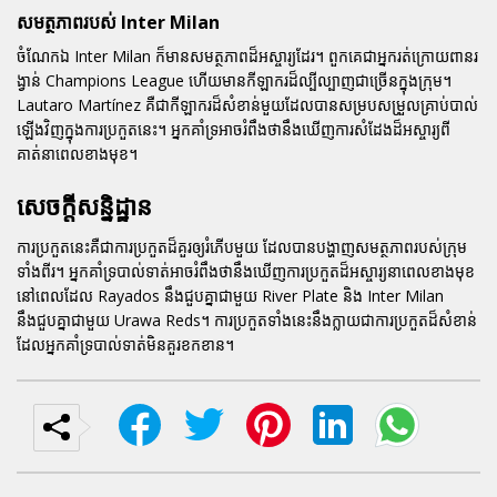
សមត្ថភាពរបស់ Inter Milan
ចំណែកឯ Inter Milan ក៏មានសមត្ថភាពដ៏អស្ចារ្យដែរ។ ពួកគេជាអ្នករត់ក្រោយពានរ
ង្វាន់ Champions League ហើយមានកីឡាករដ៏ល្បីល្បាញជាច្រើនក្នុងក្រុម។
Lautaro Martínez គឺជាកីឡាករដ៏សំខាន់មួយដែលបានសម្របសម្រួលគ្រាប់បាល់
ឡើងវិញក្នុងការប្រកួតនេះ។ អ្នកគាំទ្រអាចរំពឹងថានឹងឃើញការសំដែងដ៏អស្ចារ្យពី
គាត់នាពេលខាងមុខ។
សេចក្តីសន្និដ្ឋាន
ការប្រកួតនេះគឺជាការប្រកួតដ៏គួរឲ្យរំភើបមួយ ដែលបានបង្ហាញសមត្ថភាពរបស់ក្រុម
ទាំងពីរ។ អ្នកគាំទ្របាល់ទាត់អាចរំពឹងថានឹងឃើញការប្រកួតដ៏អស្ចារ្យនាពេលខាងមុខ
នៅពេលដែល Rayados នឹងជួបគ្នាជាមួយ River Plate និង Inter Milan
នឹងជួបគ្នាជាមួយ Urawa Reds។ ការប្រកួតទាំងនេះនឹងក្លាយជាការប្រកួតដ៏សំខាន់
ដែលអ្នកគាំទ្របាល់ទាត់មិនគួរខកខាន។