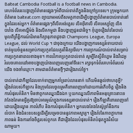
Balteat Cambodia Football is a football news in Cambodia.
គេហទំព័រ​នេះ​បង្ហាញ​ព័ត៌មាន​ផ្សេងៗ​អំពី​បាល់ទាត់​ពី​ក្នុង​និង​ក្រៅ​ប្រទេស។ ក្រុមអ្នកយក
ព័ត៌មាន balteat.com ព្យាយាមអស់ពីសមត្ថភាពដើម្បីបង្ហាញព័ត៌មានបាល់ទាត់នៅ
ក្នុងដៃរបស់អ្នក។ ព័ត៌មានផ្សេងៗពីលីគអង់គ្លេស លីគអ៊ីតាលី លីគអេស្ប៉ាញ លីគ
បារាំង លីគអាល្លឺម៉ង់ និងលីគកម្ពុជា នឹងបង្ហាញជូនជានិច្ច។ កុំភ្លេចរឿងរ៉ាវនៃបាល់
មូលពីព្រឹត្តិការណ៍ដ៏មានកិត្យានុភាពដូចជា Champions League, Europa
League, ដល់ World Cup ។ ជាចុងក្រោយ យើងបង្ហាញការទស្សន៍ទាយបាល់
ទាត់មួយចំនួនសម្រាប់ការប្រកួតដែលគួរពិនិត្យមើល។ ការព្យាករណ៍បាល់ទាត់សម្រាប់
ការប្រកួតនាពេលខាងមុខ។ កាលវិភាគប្រកួតបាល់ទាត់ សូម្បីតែស្ថិតិហ្គេម និងវីដេអូ
រំលេចគោលដៅអាចបង្ហាញយ៉ាងពេញលេញនៅទីនេះ។ រក្សាទុកទំព័រគេហទំព័ររបស់
យើង ចងចាំឈ្មោះ។ តាមដានព័ត៌មានថ្មីៗជារៀងរាល់ថ្ងៃ។
បាល់ទាត់​ជា​កីឡា​ដែល​ទាក់​ទាញ​អ្នក​គាំទ្រ​រាប់​លាន​នាក់ ហើយ​មិន​ឆ្ងល់​ថា​ហេតុអ្វី?
រឿងរ៉ាវ​របស់​កីឡាករ និង​ក្រុម​ដែល​ចូលរួម​គឺ​ពោរពេញ​ទៅ​ដោយ​ការ​រំភើប​ចិត្ត រឿង​និង​
ការ​បំផុស​គំនិត។ មិនថាពួកគេឈ្នះជើងឯក ឬយកឈ្នះលើភាពមិនអនុគ្រោះនោះទេ
វាតែងតែមានអ្វីគួរឱ្យចាប់អារម្មណ៍ក្នុងការទស្សនាបាល់ទាត់។ រឿង​កីឡា​គឺ​ពោរពេញ​ទៅ​
ដោយ​រឿង​ល្ខោន ភាព​រំភើប និង​ការ​បំផុស​គំនិត។ អ្នកលេងតែងតែស៊ូទ្រាំនឹងការ
លំបាក និងជំនះឧបសគ្គដើម្បីសម្រេចបាននូវភាពអស្ចារ្យ។ រឿងរ៉ាវនៃភាពក្លាហាន
ភាពធន់ និងការតាំងចិត្តរបស់ពួកគេ គឺជារឿងដែលបំផុសគំនិតបំផុតក្នុងវិស័យ
ណាមួយ។