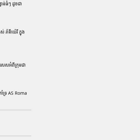
ាន់ធំៗ ដូចជា
រ៉ានីយ៉េរី ក្នុង
សេសអំពីក្រុមជា
អ្នកគាំទ្រ AS Roma