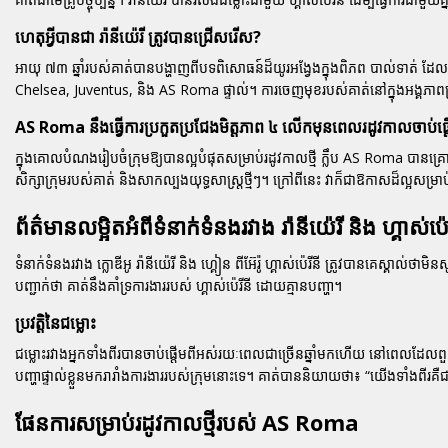
ហេតុអ្វីបានជា រ៉ានីយ៉េរី ត្រូវបានជ្រើសរើស?
អាយុ ៧៣ ឆ្នាំរបស់គាត់បានបង្ហាញពីបទពិសោធន៍ដ៏យូរអង្វែងក្នុងពិភព
បាល់ទាត់
ដែលធ្
Chelsea, Juventus, និង AS Roma ផ្ទាល់។ ការចេញមុខរបស់គាត់នៅក្នុងអង្គភាពគ្
AS Roma នឹងធ្វើការប្រកួតប្រជែងមិត្តភាព ៤ លើកមុនពេលរដូវកាលចាប់ផ្
ក្នុងគោលបំណងរៀបចំក្រុមឱ្យបានល្អបំផុតសម្រាប់រដូវកាលថ្មី ក្លឹប AS Roma បានគ្រោងធ
សិក្សាក្រុមរបស់គាត់ និងសាកល្បងយុទ្ធសាស្ត្រថ្មីៗ។ ក្រៅពីនេះ វាក៏ជាឱកាសដ៏ល្អសម្រាប់អ្
ព័ត៌មានលម្អិតអំពីទំនាក់ទំនងរវាង រ៉ានីយ៉េរី និង ហ្គាស់ប៉េរ
ទំនាក់ទំនងរវាង ក្លោឌីអូ រ៉ានីយ៉េរី និង ហ្គៀន ពីអ៊ែរ៉ូ ហ្គាស់ប៉េរីនី ត្រូវបានគេស្គាល់
បញ្ជាក់ថា គាត់នឹងគាំទ្រការងាររបស់ ហ្គាស់ប៉េរីនី ដោយគ្មានបញ្ហា។
ប្រវត្តិនៃជម្លោះ
ជម្លោះរវាងអ្នកទាំងពីរបានចាប់ផ្តើមពីអស់រយៈពេលជាច្រើនឆ្នាំមកហើយ នៅពេលដែលពួកគេធ
បញ្ហាផ្ទាល់ខ្លួនមករារាំងការងាររបស់ក្រុមនោះទេ។ គាត់បាននិយាយថា៖
“យើងទាំងពីរគឺជ
ផែនការសម្រាប់រដូវកាលថ្មីរបស់ AS Roma