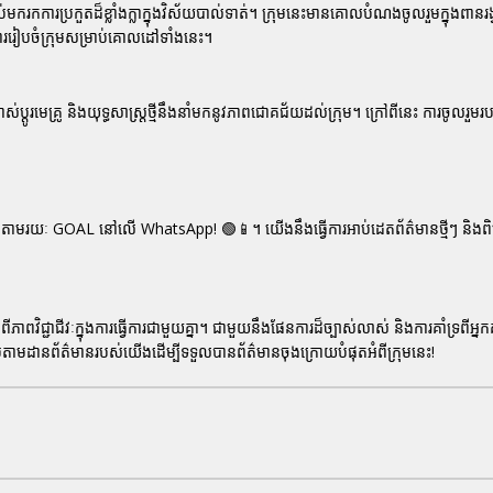
រកការប្រកួតដ៏ខ្លាំងក្លាក្នុងវិស័យ
បាល់ទាត់
។ ក្រុមនេះមានគោលបំណងចូលរួមក្នុងពានរង្វ
ាររៀបចំក្រុមសម្រាប់គោលដៅទាំងនេះ។
ប្តូរមេគ្រូ និងយុទ្ធសាស្ត្រថ្មីនឹងនាំមកនូវភាពជោគជ័យដល់ក្រុម។ ក្រៅពីនេះ ការចូលរួមរបស់ 
តាមរយៈ GOAL នៅលើ WhatsApp! 🟢📱។ យើងនឹងធ្វើការអាប់ដេតព័ត៌មានថ្មីៗ និងពិ
នបង្ហាញពីភាពវិជ្ជាជីវៈក្នុងការធ្វើការជាមួយគ្នា។ ជាមួយនឹងផែនការដ៏ច្បាស់លាស់ និងការគាំទ្រពី
ូមតាមដាន
ព័ត៌មាន
របស់យើងដើម្បីទទួលបានព័ត៌មានចុងក្រោយបំផុតអំពីក្រុមនេះ!