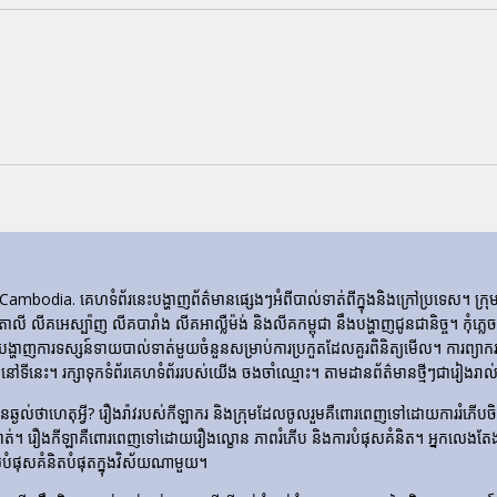
ia. គេហទំព័រ​នេះ​បង្ហាញ​ព័ត៌មាន​ផ្សេងៗ​អំពី​បាល់ទាត់​ពី​ក្នុង​និង​ក្រៅ​ប្រទេស។ 
ីតាលី លីគអេស្ប៉ាញ លីគបារាំង លីគអាល្លឺម៉ង់ និងលីគកម្ពុជា នឹងបង្ហាញជូនជានិច្ច។ កុំភ
ញការទស្សន៍ទាយបាល់ទាត់មួយចំនួនសម្រាប់ការប្រកួតដែលគួរពិនិត្យមើល។ ការព្យាករណ
ទីនេះ។ រក្សាទុកទំព័រគេហទំព័ររបស់យើង ចងចាំឈ្មោះ។ តាមដានព័ត៌មានថ្មីៗជារៀងរាល់ថ
​មិន​ឆ្ងល់​ថា​ហេតុអ្វី? រឿងរ៉ាវ​របស់​កីឡាករ និង​ក្រុម​ដែល​ចូលរួម​គឺ​ពោរពេញ​ទៅ​ដោយ​ការ
ទាត់។ រឿង​កីឡា​គឺ​ពោរពេញ​ទៅ​ដោយ​រឿង​ល្ខោន ភាព​រំភើប និង​ការ​បំផុស​គំនិត។ អ្នកលេងត
លបំផុសគំនិតបំផុតក្នុងវិស័យណាមួយ។