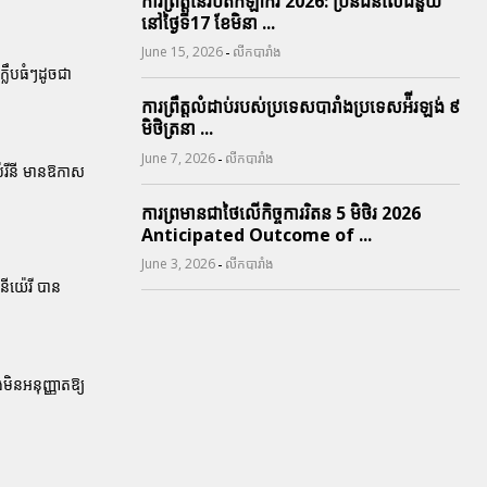
ការព្រឹត្តនៃរបត់កីឡាករ 2026: ប្រិនជនលើជំនួយ
នៅថ្ងៃទី17 ខែមិនា ...
-
June 15, 2026
លីកបារាំង
ក្លឹបធំៗដូចជា
ការព្រឹត្តលំដាប់របស់ប្រទេសបារាំងប្រទេសអ៉ីរឡង់ ៩
មិថិត្រនា ...
-
June 7, 2026
លីកបារាំង
ប៉េរីនី មានឱកាស
ការព្រមានជាថៃលើកិច្ចការរិតន 5 មិថិរ 2026
Anticipated Outcome of ...
-
June 3, 2026
លីកបារាំង
ីយ៉េរី បាន
មិនអនុញ្ញាតឱ្យ