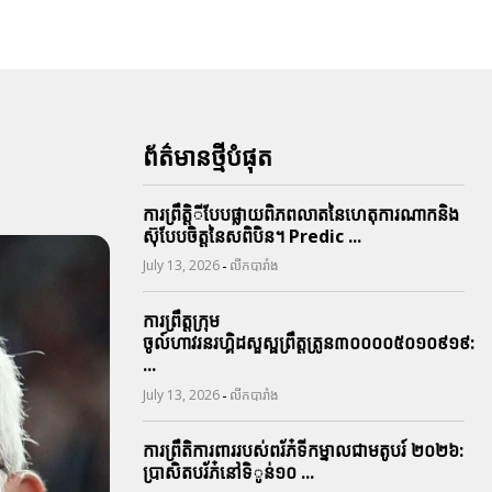
ព័ត៌មានថ្មីបំផុត
ការព្រឹតិ្តីបែបផ្លាយពិភពលាតនៃហេតុការណាកនិង
ស៊ុបែបចិត្តនៃសពិបិន។ Predic ...
-
July 13, 2026
លីកបារាំង
ការព្រឹត្តក្រុម
ចូល៍ហាវរនរហ្គិដសួស្ផព្រឹត្តត្រូន៣០០០០៥០១០៩១៩:
...
-
July 13, 2026
លីកបារាំង
ការព្រឹតិការពាររបស់ពរ័ភ៎ទីកម្នាលជាមតូបរ៍ ២០២៦:
ប្រាសិតបរ័ភ៎នៅទិូន់១០ ...