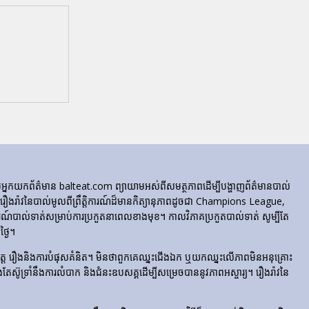
ក្រុមអ្នកយកព័ត៌មាន balteat.com ព្យាយាមអស់ពីសមត្ថភាពដើម្បីបង្ហាញព័ត៌មានបាល់
្លេចរឿងរ៉ាវនៃបាល់មូលពីព្រឹត្តិការណ៍ដ៏មានកិត្យានុភាពដូចជា Champions League,
៍បាល់ទាត់សម្រាប់ការប្រកួតនាពេលខាងមុខ។ កាលវិភាគប្រកួតបាល់ទាត់ សូម្បីតែ
្ងៃ។
​រំភើប​ចិត្ត រឿង​និង​ការ​បំផុស​គំនិត។ មិនថាពួកគេឈ្នះជើងឯក ឬយកឈ្នះលើភាពមិនអនុគ្រោះ
ែងតែស៊ូទ្រាំនឹងការលំបាក និងជំនះឧបសគ្គដើម្បីសម្រេចបាននូវភាពអស្ចារ្យ។ រឿងរ៉ាវនៃ