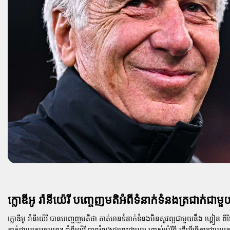
ក្លោឌីអូ រ៉ានីយ៉េរី បញ្ចេញមតិអំពីទំនាក់ទំនងត្រជាក់ជ
ក្លោឌីអូ រ៉ានីយ៉េរី បានបញ្ចេញមតិថា គាត់មានទំនាក់ទំនងមិនសូវល្អជាមួយនឹង ហ្គៀន 
គាត់ជាមេគ្រូបច្ចុប្បន្ន។ រ៉ានីយ៉េរី បានរំលងជម្លោះជាមួយ ហ្គាស់ប៉េរីនី ដើម្បីធ្វើការជាមួយគ