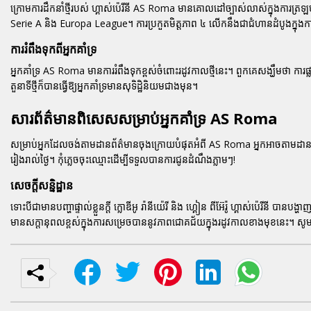
ក្រោមការដឹកនាំថ្មីរបស់ ហ្គាស់ប៉េរីនី AS Roma មានគោលដៅច្បាស់លាស់ក្នុងការត្រឡប់មក
Serie A និង Europa League។ ការប្រកួតមិត្តភាព ៤ លើកនឹងជាជំហានដំបូងក្នុងក
ការរំពឹងទុកពីអ្នកគាំទ្រ
អ្នកគាំទ្រ AS Roma មានការរំពឹងទុកខ្ពស់ចំពោះរដូវកាលថ្មីនេះ។ ពួកគេសង្ឃឹមថា ការផ្លាស់
តួនាទីថ្មីក៏បានធ្វើឱ្យអ្នកគាំទ្រមានសុទិដ្ឋិនិយមជាងមុន។
សារព័ត៌មានពិសេសសម្រាប់អ្នកគាំទ្រ AS Roma
សម្រាប់អ្នកដែលចង់តាមដាន
ព័ត៌មាន
ចុងក្រោយបំផុតអំពី AS Roma អ្នកអាចតាមដាន
រៀងរាល់ថ្ងៃ។ កុំភ្លេចចុះឈ្មោះដើម្បីទទួលបានការជូនដំណឹងភ្លាមៗ!
សេចក្តីសន្និដ្ឋាន
ទោះបីជាមានបញ្ហាផ្ទាល់ខ្លួនក្តី ក្លោឌីអូ រ៉ានីយ៉េរី និង ហ្គៀន ពីអ៊ែរ៉ូ ហ្គាស់ប៉េរីនី បា
មានសក្តានុពលខ្ពស់ក្នុងការសម្រេចបាននូវភាពជោគជ័យក្នុងរដូវកាលខាងមុខនេះ។ ស