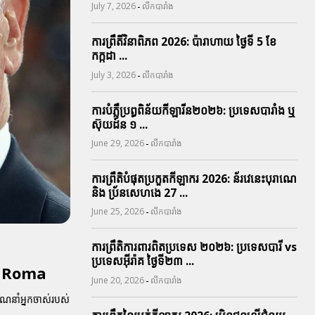
-
July 7, 2026
លីកបារាំង
ការព្រឹតិ៍វិនាពិភព 2026: ប៉ារាហាយ ថ្ងៃទី 5 ខែ
កក្កដា ...
-
July 3, 2026
លីកបារាំង
ការបំភ្លឺប្រព្ធ​ពិន័យ​កីឡារីន​២០២៦: ប្រទេស​បារាំង​ ឬ​
ស៊ុយដ៍ន​ ១ ...
-
June 29, 2026
លីកបារាំង
ការព្រឹតិបំផុតប្រកួតកីឡាករ 2026: ន័រវេនេះបុរាណេ
និង ប្រ័នសេហងេ 27 ...
-
June 25, 2026
លីកបារាំង
ការព្រឹតិការពារ​ពិតប្រទេស ២០២៦: ប្រទេសបារី vs
ប្រទេសអ៊ីរ៉ាគ ថ្ងៃទី​២៣ ...
 AS Roma
-
June 20, 2026
លីកបារាំង
ខណែនាំអ្នកចាស់របស់