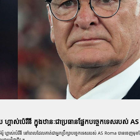
ាមួយ ហ្គាស់ប៉េរីនី ក្នុងឋានៈជាប្រធានផ្នែកបច្ចេកទេសរបស់
ពីអ៊ែរ៉ូ ហ្គាស់ប៉េរីនី នៅពេលដែលគាត់ជាអ្នកប្រឹក្សាបច្ចេកទេសរបស់ AS Roma បានចេញមុ
្នាដោយវិជ្ជាជីវៈ។