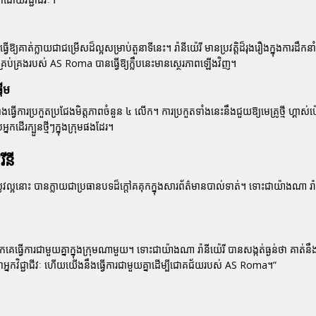
វើឱ្យគាត់ក្លាយជាជម្រើសដ៏ល្អសម្រាប់តួនាទីនេះ។ រ៉ានីយ៉េរី មានប្រវត្តិដ៏រុងរឿងក្នុងការដឹកនាំ
រប់គ្រងរបស់ AS Roma បានធ្វើឱ្យក្លឹបនេះមានស្ថេរភាពឡើងវិញ។
តើម
្វើការប្រកួតប្រជែងមិត្តភាពចំនួន ៤ លើក។ ការប្រកួតទាំងនេះនឹងជួយឱ្យមេគ្រូថ្មី ហ្គាស់
នកដើរក្បួនថ្មីៗក្នុងក្រុមផងដែរ។
ីនី
ថាមិនសូវល្អនោះ បានក្លាយជាប្រធានបទដ៏ក្តៅគគុកក្នុងសារព័ត៌មាន
បាល់ទាត់
។ ទោះជាយ៉ាងណា រ៉ាន
្វើការជាមួយគ្នាក្នុងក្រុមណាមួយ។ ទោះជាយ៉ាងណា រ៉ានីយ៉េរី បានសង្កត់ធ្ងន់ថា គាត់នឹង
ាអ្នកវិជ្ជាជីវៈ ហើយយើងនឹងធ្វើការជាមួយគ្នាដើម្បីជោគជ័យរបស់ AS Roma។”