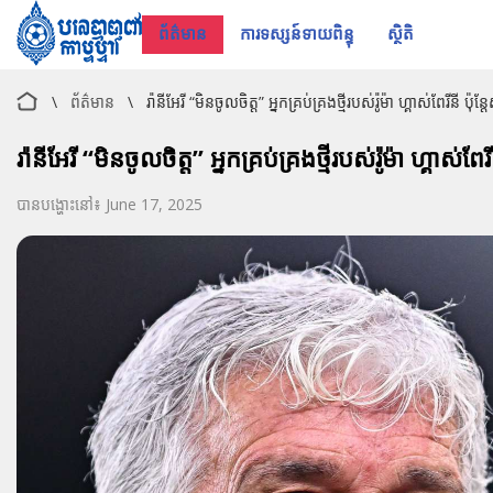
ព័ត៌មាន
ការទស្សន៍ទាយពិន្ទុ
ស្ថិតិ
\
ព័ត៌មាន
\
រ៉ានីអែរី “មិនចូលចិត្ត” អ្នកគ្រប់គ្រងថ្មីរបស់រ៉ូម៉ា ហ្គាស់ពែរីនី ប៉ុ
រ៉ានីអែរី “មិនចូលចិត្ត” អ្នកគ្រប់គ្រងថ្មីរបស់រ៉ូម៉ា ហ្គាស់ពែ
បានបង្ហោះនៅ៖ June 17, 2025