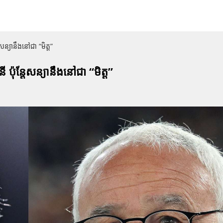
ន្តែសន្យានឹងនៅជា “មិត្ត”
រីនី ប៉ុន្តែសន្យានឹងនៅជា “មិត្ត”