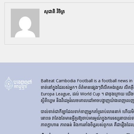
សុជាតិ វិចិត្រ
Balteat Cambodia Football is a football news in Cambod
ទាត់នៅក្នុងដៃរបស់អ្នក។ ព័ត៌មានផ្សេងៗពីលីគអង់គ្លេស លីគអ៊
Europa League, ដល់ World Cup ។ ជាចុងក្រោយ យើងបង្ហា
ស្ថិតិហ្គេម និងវីដេអូរំលេចគោលដៅអាចបង្ហាញយ៉ាងពេញលេញនៅ
បាល់ទាត់​ជា​កីឡា​ដែល​ទាក់​ទាញ​អ្នក​គាំទ្រ​រាប់​លាន​នាក់ ហើយ
នោះទេ វាតែងតែមានអ្វីគួរឱ្យចាប់អារម្មណ៍ក្នុងការទស្សនាបាល់
ភាពក្លាហាន ភាពធន់ និងការតាំងចិត្តរបស់ពួកគេ គឺជារឿងដែ