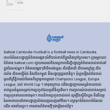
-
3,
បារាំង
2026
Balteat Cambodia Football is a football news in Cambodia.
គេហទំព័រ​នេះ​បង្ហាញ​ព័ត៌មាន​ផ្សេងៗ​អំពី​បាល់ទាត់​ពី​ក្នុង​និង​ក្រៅ​ប្រទេស។ ក្រុមអ្នកយក
ព័ត៌មាន balteat.com ព្យាយាមអស់ពីសមត្ថភាពដើម្បីបង្ហាញព័ត៌មានបាល់ទាត់នៅ
ក្នុងដៃរបស់អ្នក។ ព័ត៌មានផ្សេងៗពីលីគអង់គ្លេស លីគអ៊ីតាលី លីគអេស្ប៉ាញ លីគ
បារាំង លីគអាល្លឺម៉ង់ និងលីគកម្ពុជា នឹងបង្ហាញជូនជានិច្ច។ កុំភ្លេចរឿងរ៉ាវនៃបាល់
មូលពីព្រឹត្តិការណ៍ដ៏មានកិត្យានុភាពដូចជា Champions League, Europa
League, ដល់ World Cup ។ ជាចុងក្រោយ យើងបង្ហាញការទស្សន៍ទាយបាល់
ទាត់មួយចំនួនសម្រាប់ការប្រកួតដែលគួរពិនិត្យមើល។ ការព្យាករណ៍បាល់ទាត់សម្រាប់
ការប្រកួតនាពេលខាងមុខ។ កាលវិភាគប្រកួតបាល់ទាត់ សូម្បីតែស្ថិតិហ្គេម និងវីដេអូ
រំលេចគោលដៅអាចបង្ហាញយ៉ាងពេញលេញនៅទីនេះ។ រក្សាទុកទំព័រគេហទំព័ររបស់
យើង ចងចាំឈ្មោះ។ តាមដានព័ត៌មានថ្មីៗជារៀងរាល់ថ្ងៃ។