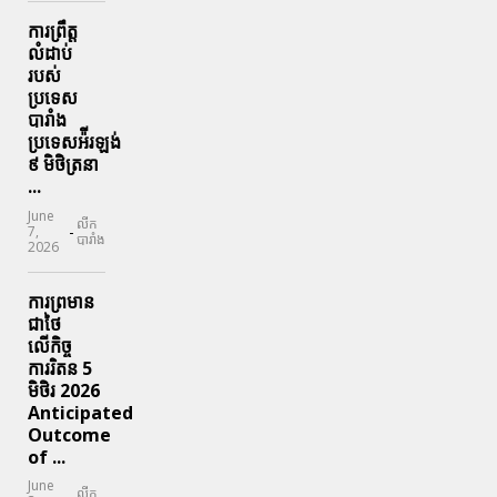
ការព្រឹត្ត
លំដាប់
របស់
ប្រទេស
បារាំង
ប្រទេសអ៉ីរឡង់
៩ មិថិត្រនា
...
June
លីក
-
7,
បារាំង
2026
ការព្រមាន
ជាថៃ
លើកិច្ច
ការរិតន 5
មិថិរ 2026
Anticipated
Outcome
of ...
June
លីក