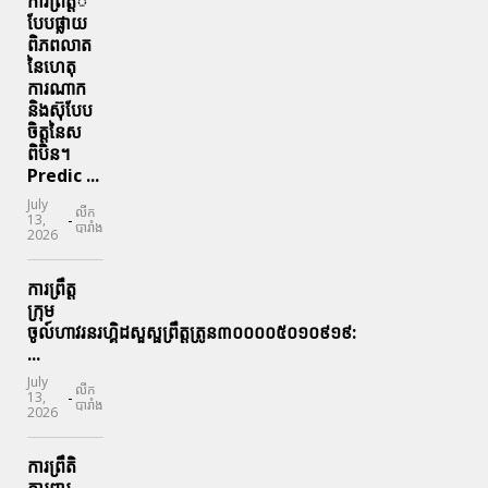
ការព្រឹតិ្តី
បែបផ្លាយ
ពិភពលាត
នៃហេតុ
ការណាក
និងស៊ុបែប
ចិត្តនៃស
ពិបិន។
Predic ...
July
លីក
-
13,
បារាំង
2026
ការព្រឹត្ត
ក្រុម
ចូល៍ហាវរនរហ្គិដសួស្ផព្រឹត្តត្រូន៣០០០០៥០១០៩១៩:
...
July
លីក
-
13,
បារាំង
2026
ការព្រឹតិ
ការពារ