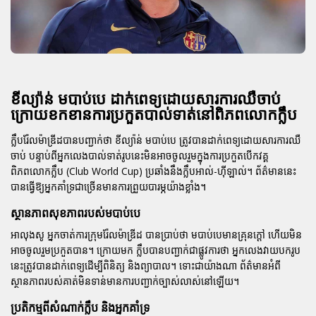
ខីល្យ៉ាន់ មបាប់បេ ដាក់ពេទ្យដោយសារការឈឺចាប់
ក្រោយខកខានការប្រកួតបាល់ទាត់នៅពិភពលោកក្លឹប
ក្លឹបរ៉ែលម៉ាឌ្រីដបានបញ្ជាក់ថា ខីល្យ៉ាន់ មបាប់បេ ត្រូវបានដាក់ពេទ្យដោយសារការឈឺ
ចាប់ បន្ទាប់ពីអ្នកលេងបាល់ទាត់រូបនេះមិនអាចចូលរួមក្នុងការប្រកួតបើកវគ្គ
ពិភពលោកក្លឹប (Club World Cup) ប្រឆាំងនឹងក្លឹបអាល់-ហ៊ីឡាល់។ ព័ត៌មាននេះ
បានធ្វើឱ្យអ្នកគាំទ្រជាច្រើនមានការព្រួយបារម្ភយ៉ាងខ្លាំង។
ស្ថានភាពសុខភាពរបស់មបាប់បេ
អាលុងសូ អ្នកចាត់ការក្រុមរ៉ែលម៉ាឌ្រីដ បានប្រាប់ថា មបាប់បេមានគ្រុនក្តៅ ហើយមិន
អាចចូលរួមប្រកួតបាន។ ក្រោយមក ក្លឹបបានបញ្ជាក់ជាផ្លូវការថា អ្នកលេងវាយបករូប
នេះត្រូវបានដាក់ពេទ្យដើម្បីពិនិត្យ និងព្យាបាល។ ទោះជាយ៉ាងណា ព័ត៌មានអំពី
ស្ថានភាពរបស់គាត់មិនទាន់មានការបញ្ជាក់ច្បាស់លាស់នៅឡើយ។
ប្រតិកម្មពីសំណាក់ក្លឹប និងអ្នកគាំទ្រ