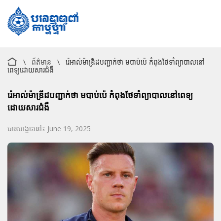
\
ព័ត៌មាន
\
រ៉េអាល់ម៉ាឌ្រីដបញ្ជាក់ថា មបាប់ប៉េ កំពុងថែទាំព្យាបាលនៅ
ពេទ្យដោយសារជំងឺ
រ៉េអាល់ម៉ាឌ្រីដបញ្ជាក់ថា មបាប់ប៉េ កំពុងថែទាំព្យាបាលនៅពេទ្យ
ដោយសារជំងឺ
បានបង្ហោះនៅ៖ June 19, 2025