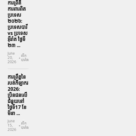
ការព្រឹតិ
ការពារ​ពិត
ប្រទេស
២០២៦:
ប្រទេសបារី
vs ប្រទេស
អ៊ីរ៉ាគ ថ្ងៃទី​
២៣ ...
June
លីក
-
20,
បារាំង
2026
ការព្រឹត្តនៃ
របត់កីឡាករ
2026:
ប្រិនជនលើ
ជំនួយនៅ
ថ្ងៃទី17 ខែ
មិនា ...
June
លីក
-
15,
បារាំង
2026