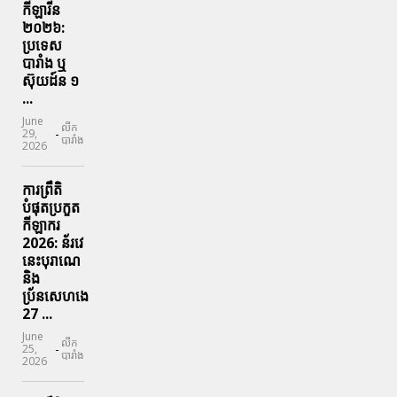
កីឡារីន​
២០២៦:
ប្រទេស​
បារាំង​ ឬ​
ស៊ុយដ៍ន​ ១
...
June
លីក
-
29,
បារាំង
2026
ការព្រឹតិ
បំផុតប្រកួត
កីឡាករ
2026: ន័រវេ
នេះបុរាណេ
និង
ប្រ័នសេហងេ
27 ...
June
លីក
-
25,
បារាំង
2026