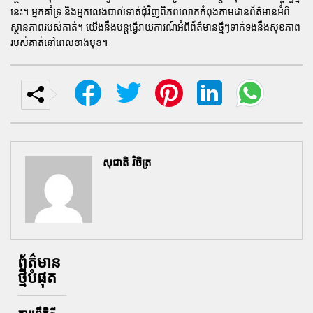
នេះ។ អ្នកគាំទ្រ និងអ្នកលេងបាល់ទាត់ជុំវិញពិភពលោកកំពុងតាមដានព័ត៌មានអំពី
ស្ថានភាពរបស់គាត់។ យើងនឹងបន្តធ្វើរាយការណ៍អំពីព័ត៌មានថ្មីៗទាក់ទងនឹងសុខភាព
របស់គាត់នៅពេលខាងមុខ។
សុជាតិ វិចិត្រ
ព័ត៌មាន
ថ្មីបំផុត