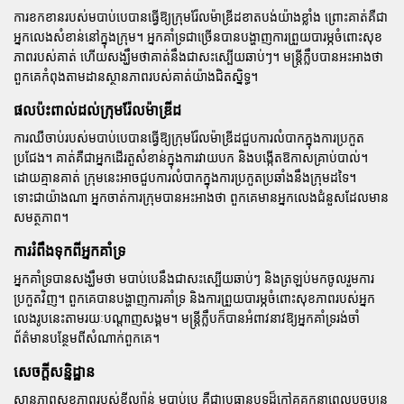
ការខកខានរបស់មបាប់បេបានធ្វើឱ្យក្រុមរ៉ែលម៉ាឌ្រីដខាតបង់យ៉ាងខ្លាំង ព្រោះគាត់គឺជា
អ្នកលេងសំខាន់នៅក្នុងក្រុម។ អ្នកគាំទ្រជាច្រើនបានបង្ហាញការព្រួយបារម្ភចំពោះសុខ
ភាពរបស់គាត់ ហើយសង្ឃឹមថាគាត់នឹងជាសះស្បើយឆាប់ៗ។ មន្ត្រីក្លឹបបានអះអាងថា
ពួកគេកំពុងតាមដានស្ថានភាពរបស់គាត់យ៉ាងជិតស្និទ្ធ។
ផលប៉ះពាល់ដល់ក្រុមរ៉ែលម៉ាឌ្រីដ
ការឈឺចាប់របស់មបាប់បេបានធ្វើឱ្យក្រុមរ៉ែលម៉ាឌ្រីដជួបការលំបាកក្នុងការប្រកួត
ប្រជែង។ គាត់គឺជាអ្នកដើរតួសំខាន់ក្នុងការវាយបក និងបង្កើតឱកាសគ្រាប់បាល់។
ដោយគ្មានគាត់ ក្រុមនេះអាចជួបការលំបាកក្នុងការប្រកួតប្រឆាំងនឹងក្រុមដទៃ។
ទោះជាយ៉ាងណា អ្នកចាត់ការក្រុមបានអះអាងថា ពួកគេមានអ្នកលេងជំនួសដែលមាន
សមត្ថភាព។
ការរំពឹងទុកពីអ្នកគាំទ្រ
អ្នកគាំទ្របានសង្ឃឹមថា មបាប់បេនឹងជាសះស្បើយឆាប់ៗ និងត្រឡប់មកចូលរួមការ
ប្រកួតវិញ។ ពួកគេបានបង្ហាញការគាំទ្រ និងការព្រួយបារម្ភចំពោះសុខភាពរបស់អ្នក
លេងរូបនេះតាមរយៈបណ្តាញសង្គម។ មន្ត្រីក្លឹបក៏បានអំពាវនាវឱ្យអ្នកគាំទ្ររង់ចាំ
ព័ត៌មានបន្ថែមពីសំណាក់ពួកគេ។
សេចក្តីសន្និដ្ឋាន
ស្ថានភាពសុខភាពរបស់ខីល្យ៉ាន់ មបាប់បេ គឺជាប្រធានបទដ៏ក្តៅគគុកនាពេលបច្ចុប្បន្ន