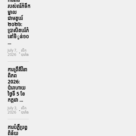
របស់ពរ័ភ៎ទីក
ម្នាល
ជាមតូបរ៍
២០២៦:
ប្រាសិតបរ័ភ៎
នៅទិូន់១០
...
July 7,
លីក
-
2026
បារាំង
ការព្រឹតិ៍វិនា
ពិភព
2026:
ប៉ារាហាយ
ថ្ងៃទី 5 ខែ
កក្កដា ...
July 3,
លីក
-
2026
បារាំង
ការបំភ្លឺប្រព្ធ​
ពិន័យ​