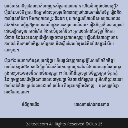
បាល់ទាត់​ជា​កីឡា​ដែល​ទាក់​ទាញ​អ្នក​គាំទ្រ​រាប់​លាន​នាក់ ហើយ​មិន​ឆ្ងល់​ថា​ហេតុអ្វី?
រឿងរ៉ាវ​របស់​កីឡាករ និង​ក្រុម​ដែល​ចូលរួម​គឺ​ពោរពេញ​ទៅ​ដោយ​ការ​រំភើប​ចិត្ត រឿង​និង​
ការ​បំផុស​គំនិត។ មិនថាពួកគេឈ្នះជើងឯក ឬយកឈ្នះលើភាពមិនអនុគ្រោះនោះទេ
វាតែងតែមានអ្វីគួរឱ្យចាប់អារម្មណ៍ក្នុងការទស្សនាបាល់ទាត់។ រឿង​កីឡា​គឺ​ពោរពេញ​ទៅ​
ដោយ​រឿង​ល្ខោន ភាព​រំភើប និង​ការ​បំផុស​គំនិត។ អ្នកលេងតែងតែស៊ូទ្រាំនឹងការ
លំបាក និងជំនះឧបសគ្គដើម្បីសម្រេចបាននូវភាពអស្ចារ្យ។ រឿងរ៉ាវនៃភាពក្លាហាន
ភាពធន់ និងការតាំងចិត្តរបស់ពួកគេ គឺជារឿងដែលបំផុសគំនិតបំផុតក្នុងវិស័យ
ណាមួយ។
រឿងទាំងនេះអាចនាំមនុស្សមកជុំគ្នា ហើយផ្តល់ឱ្យពួកគេនូវអ្វីដែលលើកទឹកចិត្ត។
បាល់ទាត់ផ្តល់ឱកាសដើម្បីភ្ជាប់ទំនាក់ទំនងជាមួយអ្នកដទៃ និងមានអារម្មណ៍រួបរួមគ្នា
ក្នុងការប្រឈមមុខនឹងភាពមិនអនុគ្រោះ។ វាជាវិធីដ៏ល្អសម្រាប់មិត្តរួមក្រុម មិត្តភក្តិ
និងក្រុមគ្រួសារដើម្បីចំណាយពេលជាមួយគ្នា មិនថានៅកីឡដ្ឋាន ឬមើលពីផ្ទះនោះទេ។
បាល់ទាត់គឺជាហ្គេមដែលលេងនៅគ្រប់វ័យ និងគ្រប់កម្រិតជំនាញ – មនុស្សគ្រប់គ្នា
អាចរីករាយបាន។
អំពីពួកយើង
គោលការណ៍ឯកជនភាព
Balteat.com All Rights Reserved ©Club 25