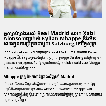
អ្នកគ្រប់គ្រងរបស់ Real Madrid លោក Xabi
Alonso បញ្ជាក់ថា Kylian Mbappe នឹងមិន
លេងក្នុងការប្រកួតជាមួយ Salzburg នៅថ្ងៃសុក្រ
លោក Xabi Alonso អ្នកគ្រប់គ្រងក្រុម Real Madrid បានបញ្ជាក់ថា Kylian
Mbappe នឹងមិនចូលរួមលេងក្នុងការប្រកួតជាមួយក្រុម Salzburg នៅថ្ងៃសុក្រខាង
មុខនេះទេ។ ការប្រកួតនេះគឺជាផ្នែកមួយនៃពានរង្វាន់ Club World Cup ដែលក្រុម
របស់លោកកំពុងតែប្រកួត។
Mbappe ត្រឡប់មកហាត់ប្រាណវិញនៅ Madrid
យ៉ាងណាក៏ដោយ កីឡាករដ៏ឆ្នើមនេះបានត្រឡប់មកហាត់ប្រាណជាមួយក្រុមវិញ
បន្ទាប់ពីការព្យាបាលពេទ្យ។ លោក Alonso បានអះអាងថា Mbappe មាន
ស្ថានភាពល្អឡើងវិញ ប៉ុន្តែនៅតែត្រូវការពេលវេលាដើម្បីធ្វើឱ្យស្ថានភាពរបស់គាត់មាន
ស្ថេរភាពឡើងវិញ។