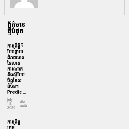
ព័ត៌មាន
ថ្មីបំផុត
ការព្រឹតិ្តី
បែបផ្លាយ
ពិភពលាត
នៃហេតុ
ការណាក
និងស៊ុបែប
ចិត្តនៃស
ពិបិន។
Predic ...
July
លីក
-
13,
បារាំង
2026
ការព្រឹត្ត
ក្រុម