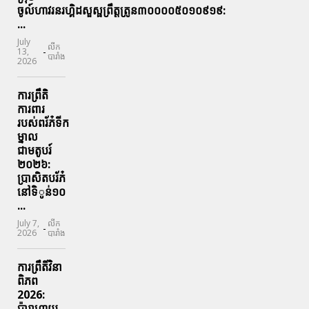
ចូល៍ហាវរនរហ្គិដសួស្ផព្រឹត្តត្រូន៣០០០០៥០១០៩១៩:
...
July
លីក
-
13,
បារាំង
2026
ការព្រឹតិ
ការពារ
របស់ពរ័ភ៎ទីក
ម្នាល
ជាមតូបរ៍
២០២៦:
ប្រាសិតបរ័ភ៎
នៅទិូន់១០
...
July 7,
លីក
-
2026
បារាំង
ការព្រឹតិ៍វិនា
ពិភព
2026:
ប៉ារាហាយ