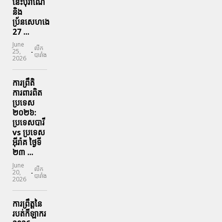
នេះបុរាណេ
និង
ប្រ័នសេហងេ
27 ...
June
លីក
-
25,
បារាំង
2026
ការព្រឹតិ
ការពារ​ពិត
ប្រទេស
២០២៦:
ប្រទេសបារី
vs ប្រទេស
អ៊ីរ៉ាគ ថ្ងៃទី​
២៣ ...
June
លីក
-
20,
បារាំង
2026
ការព្រឹត្តនៃ
របត់កីឡាករ