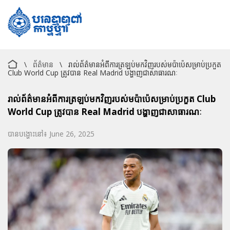
\
ព័ត៌មាន
\
រាល់ព័ត៌មានអំពីការត្រឡប់មកវិញរបស់មប៉ាប៉េសម្រាប់ប្រកួត
Club World Cup ត្រូវបាន Real Madrid បង្ហាញជាសាធារណៈ
រាល់ព័ត៌មានអំពីការត្រឡប់មកវិញរបស់មប៉ាប៉េសម្រាប់ប្រកួត Club
World Cup ត្រូវបាន Real Madrid បង្ហាញជាសាធារណៈ
បានបង្ហោះនៅ៖ June 26, 2025