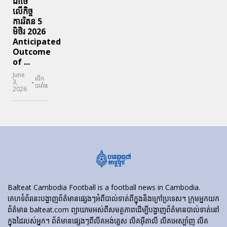
ជាថៃ
លើកិច្ច
ការរិតន 5
មិថិរ 2026
Anticipated
Outcome
of ...
June
លីក
-
3,
បារាំង
2026
Balteat Cambodia Football is a football news in Cambodia.
គេហទំព័រ​នេះ​បង្ហាញ​ព័ត៌មាន​ផ្សេងៗ​អំពី​បាល់ទាត់​ពី​ក្នុង​និង​ក្រៅ​ប្រទេស។ ក្រុមអ្នកយក
ព័ត៌មាន balteat.com ព្យាយាមអស់ពីសមត្ថភាពដើម្បីបង្ហាញព័ត៌មានបាល់ទាត់នៅ
ក្នុងដៃរបស់អ្នក។ ព័ត៌មានផ្សេងៗពីលីគអង់គ្លេស លីគអ៊ីតាលី លីគអេស្ប៉ាញ លីគ