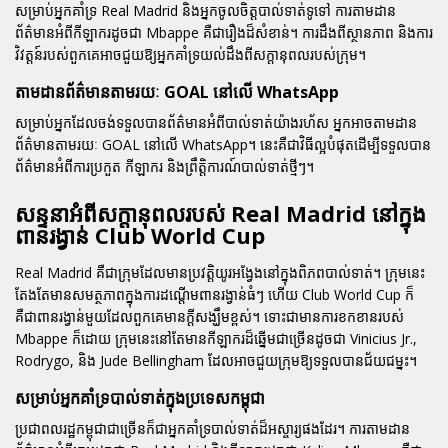
សម្រាប់អ្នកគាំទ្រ Real Madrid និងអ្នកចូលចិត្តបាល់ទាត់ទូទៅ ការតាមដាន
ព័ត៌មានអំពីកីឡាករដូចជា Mbappe គឺជារឿងដ៏សំខាន់។ ការដឹងពីស្ថានភាព និងការ
វិវត្តន៍របស់ពួកគេអាចជួយឱ្យអ្នកគាំទ្រយល់ដឹងពីសក្តានុពលរបស់ក្រុម។
តាមដានព័ត៌មានតាមរយៈ GOAL នៅលើ WhatsApp
សម្រាប់អ្នកដែលចង់ទទួលបានព័ត៌មានអំពីបាល់ទាត់យ៉ាងរហ័ស អ្នកអាចតាមដាន
ព័ត៌មានតាមរយៈ GOAL នៅលើ WhatsApp។ នេះគឺជាវិធីល្អបំផុតដើម្បីទទួលបាន
ព័ត៌មានអំពីការប្រកួត កីឡាករ និងព្រឹត្តិការណ៍បាល់ទាត់ថ្មីៗ។
សន្ទនាអំពីសក្តានុពលរបស់ Real Madrid នៅក្នុង
ពានរង្វាន់ Club World Cup
Real Madrid គឺជាក្រុមដែលមានប្រវត្តិយូរអង្វែងនៅក្នុងពិភពបាល់ទាត់។ ក្រុមនេះ
តែងតែមានសមត្ថភាពក្នុងការដណ្តើមពានរង្វាន់ធំៗ ហើយ Club World Cup ក៏
គឺជាពានរង្វាន់មួយដែលពួកគេមានក្តីសង្ឃឹមខ្ពស់។ ទោះជាមានការខកខានរបស់
Mbappe ក៏ដោយ ក្រុមនេះនៅតែមានកីឡាករដ៏ឆ្នើមជាច្រើនដូចជា Vinicius Jr.,
Rodrygo, និង Jude Bellingham ដែលអាចជួយក្រុមឱ្យទទួលបានជ័យជម្នះ។
សម្រាប់អ្នកគាំទ្របាល់ទាត់ក្នុងប្រទេសកម្ពុជា
ប្រជាពលរដ្ឋកម្ពុជាជាច្រើនក៏ជាអ្នកគាំទ្របាល់ទាត់ដ៏អស្ចារ្យផងដែរ។ ការតាមដាន