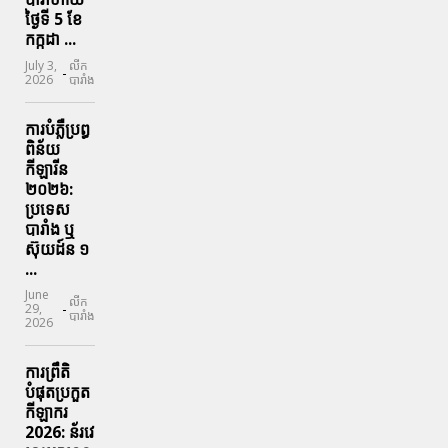
ថ្ងៃទី 5 ខែ
កក្កដា ...
July 3,
លីក
-
2026
បារាំង
ការបំភ្លឺប្រព្ធ​
ពិន័យ​
កីឡារីន​
២០២៦:
ប្រទេស​
បារាំង​ ឬ​
ស៊ុយដ៍ន​ ១
...
June
លីក
-
29,
បារាំង
2026
ការព្រឹតិ
បំផុតប្រកួត
កីឡាករ
2026: ន័រវេ