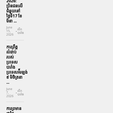
2026:
ប្រិនជនលើ
ជំនួយនៅ
ថ្ងៃទី17 ខែ
មិនា ...
June
លីក
-
15,
បារាំង
2026
ការព្រឹត្ត
លំដាប់
របស់
ប្រទេស
បារាំង
ប្រទេសអ៉ីរឡង់
៩ មិថិត្រនា
...
June
លីក
-
7,
បារាំង
2026
ការព្រមាន