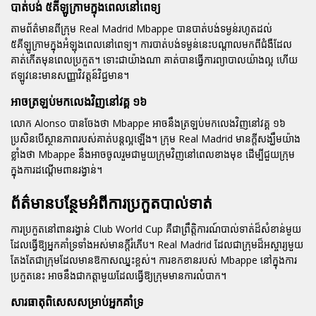
បាត់បង់ ៥គីឡូក្រាមក្នុងពេលនៅពេទ្យ
តាមព័ត៌មានពីក្រុម Real Madrid Mbappe បានបាត់បង់ទម្ងន់រហូតដល់
៥គីឡូក្រាមក្នុងអំឡុងពេលនៅពេទ្យ។ ការបាត់បង់ទម្ងន់នេះបណ្តាលមកពីជំងឺដែល
គាត់កើតមុនពេលប្រកួត។ ទោះជាយ៉ាងណា គាត់បានធ្វើការព្យាបាលយ៉ាងល្អ ហើយ
ឥឡូវនេះមានសញ្ញាវិវត្តន៍វិជ្ជមាន។
អាចត្រឡប់មកលេងវិញនៅវគ្គ ១៦
លោក Alonso បានចែងថា Mbappe អាចនឹងត្រឡប់មកលេងវិញនៅវគ្គ ១៦
ប្រសិនបើស្ថានភាពរបស់គាត់បន្តល្អឡើង។ ក្រុម Real Madrid មានក្តីសង្ឃឹមយ៉ាង
ខ្លាំងថា Mbappe នឹងអាចចូលរួមជាមួយក្រុមវិញនៅពេលខាងមុខ ដើម្បីជួយក្រុម
ក្នុងការដណ្តើមពានរង្វាន់។
ព័ត៌មានបន្ថែមអំពីការប្រកួតបាល់ទាត់
ការប្រកួតនៅពានរង្វាន់ Club World Cup គឺជាព្រឹត្តិការណ៍បាល់ទាត់ដ៏សំខាន់មួយ
ដែលធ្វើឱ្យអ្នកគាំទ្រទាំងអស់មានក្តីរំភើប។ Real Madrid ដែលជាក្រុមដ៏អស្ចារ្យមួយ
តែងតែជាក្រុមដែលមានឱកាសឈ្នះខ្ពស់។ ការខកខានរបស់ Mbappe នៅក្នុងការ
ប្រកួតនេះ អាចនឹងជាកត្តាមួយដែលធ្វើឱ្យក្រុមមានការលំបាក។
សារធាតុពិសេសសម្រាប់អ្នកគាំទ្រ