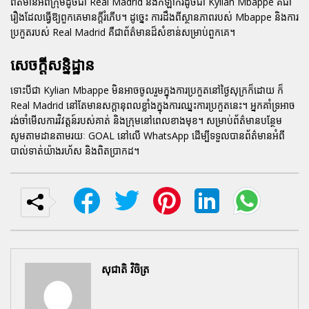
ព័ត៌មានអំពីក្រុមដូចជា Real Madrid និងកីឡាករដូចជា Kylian Mbappe គឺជា
រឿងដែលធ្វើឱ្យពួកគេមានក្តីរំភើប។ ដូច្នេះ ការដឹងពីស្ថានភាពរបស់ Mbappe និងការ
ប្រកួតរបស់ Real Madrid គឺជាព័ត៌មានដ៏សំខាន់សម្រាប់ពួកគេ។
សេចក្តីសន្និដ្ឋាន
ទោះបីជា Kylian Mbappe មិនអាចចូលរួមក្នុងការប្រកួតនៅថ្ងៃសុក្រក៏ដោយ ក៏
Real Madrid នៅតែមានសក្តានុពលខ្លាំងក្នុងការឈ្នះការប្រកួតនេះ។ អ្នកគាំទ្រអាច
រង់ចាំមើលការវិវត្តន៍របស់គាត់ និងក្រុមនៅពេលខាងមុខ។ សម្រាប់ព័ត៌មានបន្ថែម
សូមតាមដានតាមរយៈ GOAL នៅលើ WhatsApp ដើម្បីទទួលបានព័ត៌មានអំពី
បាល់ទាត់យ៉ាងរហ័ស និងពិតប្រាកដ។
សុជាតិ វិចិត្រ