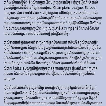
បារាំង លីគអាល្លឺម៉ង់ និងលីគកម្ពុជា នឹងបង្ហាញជូនជានិច្ច។ កុំភ្លេចរឿងរ៉ាវនៃបាល់
មូលពីព្រឹត្តិការណ៍ដ៏មានកិត្យានុភាពដូចជា Champions League, Europa
League, ដល់ World Cup ។ ជាចុងក្រោយ យើងបង្ហាញការទស្សន៍ទាយបាល់
ទាត់មួយចំនួនសម្រាប់ការប្រកួតដែលគួរពិនិត្យមើល។ ការព្យាករណ៍បាល់ទាត់សម្រាប់
ការប្រកួតនាពេលខាងមុខ។ កាលវិភាគប្រកួតបាល់ទាត់ សូម្បីតែស្ថិតិហ្គេម និងវីដេអូ
រំលេចគោលដៅអាចបង្ហាញយ៉ាងពេញលេញនៅទីនេះ។ រក្សាទុកទំព័រគេហទំព័ររបស់
យើង ចងចាំឈ្មោះ។ តាមដានព័ត៌មានថ្មីៗជារៀងរាល់ថ្ងៃ។
បាល់ទាត់​ជា​កីឡា​ដែល​ទាក់​ទាញ​អ្នក​គាំទ្រ​រាប់​លាន​នាក់ ហើយ​មិន​ឆ្ងល់​ថា​ហេតុអ្វី?
រឿងរ៉ាវ​របស់​កីឡាករ និង​ក្រុម​ដែល​ចូលរួម​គឺ​ពោរពេញ​ទៅ​ដោយ​ការ​រំភើប​ចិត្ត រឿង​និង​
ការ​បំផុស​គំនិត។ មិនថាពួកគេឈ្នះជើងឯក ឬយកឈ្នះលើភាពមិនអនុគ្រោះនោះទេ
វាតែងតែមានអ្វីគួរឱ្យចាប់អារម្មណ៍ក្នុងការទស្សនាបាល់ទាត់។ រឿង​កីឡា​គឺ​ពោរពេញ​ទៅ​
ដោយ​រឿង​ល្ខោន ភាព​រំភើប និង​ការ​បំផុស​គំនិត។ អ្នកលេងតែងតែស៊ូទ្រាំនឹងការ
លំបាក និងជំនះឧបសគ្គដើម្បីសម្រេចបាននូវភាពអស្ចារ្យ។ រឿងរ៉ាវនៃភាពក្លាហាន
ភាពធន់ និងការតាំងចិត្តរបស់ពួកគេ គឺជារឿងដែលបំផុសគំនិតបំផុតក្នុងវិស័យ
ណាមួយ។
រឿងទាំងនេះអាចនាំមនុស្សមកជុំគ្នា ហើយផ្តល់ឱ្យពួកគេនូវអ្វីដែលលើកទឹកចិត្ត។
បាល់ទាត់ផ្តល់ឱកាសដើម្បីភ្ជាប់ទំនាក់ទំនងជាមួយអ្នកដទៃ និងមានអារម្មណ៍រួបរួមគ្នា
ក្នុងការប្រឈមមុខនឹងភាពមិនអនុគ្រោះ។ វាជាវិធីដ៏ល្អសម្រាប់មិត្តរួមក្រុម មិត្តភក្តិ
និងក្រុមគ្រួសារដើម្បីចំណាយពេលជាមួយគ្នា មិនថានៅកីឡដ្ឋាន ឬមើលពីផ្ទះនោះទេ។