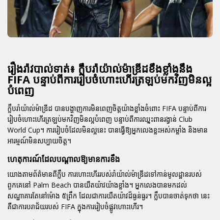
រឿងរ៉ាវបាល់ទាត់៖ ក្លឹបរ៉ាយ៉ាល់ម៉ាឌ្រីដខឹងខ្លាំងនឹង
FIFA បន្ទាប់ពីការរៀបចំហោះហើរត្រឡប់មកវិញមិនល្អ
បំពេញ
ក្លឹបរ៉ាយ៉ាល់ម៉ាឌ្រីដ បានបង្ហាញការមិនពេញចិត្តយ៉ាងខ្លាំងចំពោះ FIFA បន្ទាប់ពីការ
រៀបចំហោះហើរត្រឡប់មកវិញមិនល្អបំពេញ បន្ទាប់ពីការឈ្នះពានរង្វាន់ Club
World Cup។ ការរៀបចំដែលមិនល្អនេះ បានធ្វើឱ្យអ្នកលេងខ្លះអស់កម្លាំង និងមាន
អារម្មណ៍មិនសប្បាយចិត្ត។
ហេតុការណ៍ដែលបណ្តាលឱ្យមានការខឹង
យោងតាមព័ត៌មានពីក្លឹប ការហោះហើររបស់រ៉ាយ៉ាល់ម៉ាឌ្រីដទៅកាន់មូលដ្ឋានរបស់
ពួកគេនៅ Palm Beach បានយឺតយ៉ាវយ៉ាងខ្លាំង។ អ្នកលេងបានមកដល់
សណ្ឋាគារតែនៅម៉ោង ៥ព្រឹក ដែលជាការយឺតយ៉ាវដ៏ធ្ងន់ធ្ងរ។ ក្លឹបបានចាត់ទុកថា នេះ
គឺជាការបរាជ័យរបស់ FIFA ក្នុងការរៀបចំផ្លូវហោះហើរ។