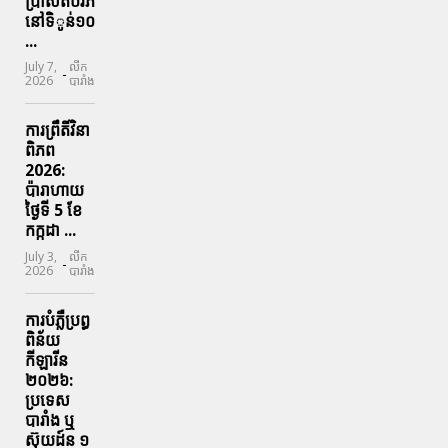
ប្រាសិតបរ័ភ៎
នៅទិូន់១០
...
July 7,
លីក
-
2026
បារាំង
ការព្រឹតិ៍វិនា
ពិភព
2026:
ប៉ារាហាយ
ថ្ងៃទី 5 ខែ
កក្កដា ...
July 3,
លីក
-
2026
បារាំង
ការបំភ្លឺប្រព្ធ​
ពិន័យ​
កីឡារីន​
២០២៦:
ប្រទេស​
បារាំង​ ឬ​
ស៊ុយដ៍ន​ ១