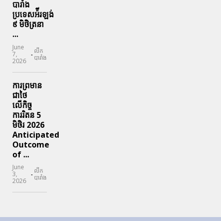
បារាំង
ប្រទេសអ៉ីរឡង់
៩ មិថិត្រនា
...
June
លីក
-
7,
បារាំង
2026
ការព្រមាន
ជាថៃ
លើកិច្ច
ការរិតន 5
មិថិរ 2026
Anticipated
Outcome
of ...
June
លីក
-
3,
បារាំង
2026