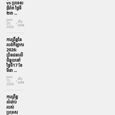
vs ប្រទេស
អ៊ីរ៉ាគ ថ្ងៃទី​
២៣ ...
June
លីក
-
20,
បារាំង
2026
ការព្រឹត្តនៃ
របត់កីឡាករ
2026:
ប្រិនជនលើ
ជំនួយនៅ
ថ្ងៃទី17 ខែ
មិនា ...
June
លីក
-
15,
បារាំង
2026
ការព្រឹត្ត
លំដាប់
របស់
ប្រទេស