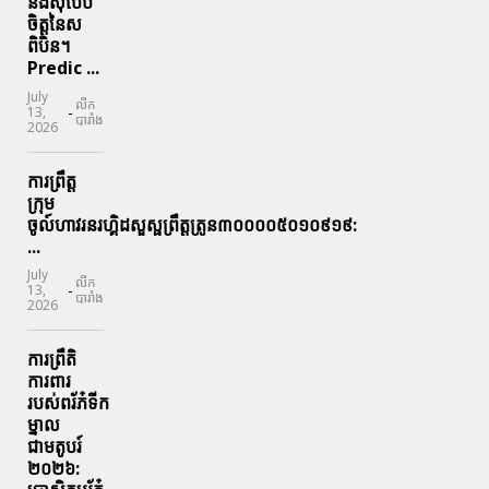
និងស៊ុបែប
ចិត្តនៃស
ពិបិន។
Predic ...
July
លីក
-
13,
បារាំង
2026
ការព្រឹត្ត
ក្រុម
ចូល៍ហាវរនរហ្គិដសួស្ផព្រឹត្តត្រូន៣០០០០៥០១០៩១៩:
...
July
លីក
-
13,
បារាំង
2026
ការព្រឹតិ
ការពារ
របស់ពរ័ភ៎ទីក
ម្នាល
ជាមតូបរ៍
២០២៦: