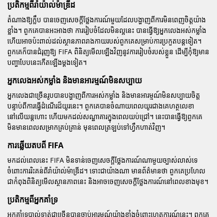
ប្រតិកម្មពីរ៉ាយ៉ាល់ម៉ាឌ្រីដ
តំណាងឱ្យក្លឹប បានចេញសេចក្តីថ្លែងការណ៍មួយដែលបង្ហាញពីការមិនពេញចិត្តយ៉ាង
ខ្លាំង។ ពួកគេបានអះអាងថា ការរៀបចំដែលមិនល្អនេះ បានធ្វើឱ្យអ្នកលេងអស់កម្លាំង
ហើយអាចប៉ះពាល់ដល់ស្ថានភាពរាងកាយរបស់ពួកគេសម្រាប់ការប្រកួតបន្តទៀត។
ពួកគេក៏បានជំរុញឱ្យ FIFA ពិនិត្យមើលឡើងវិញនូវការរៀបចំរបស់ខ្លួន ដើម្បីកុំឱ្យមាន
បញ្ហាបែបនេះកើតឡើងម្តងទៀត។
អ្នកលេងអស់កម្លាំង និងមានអារម្មណ៍មិនសប្បាយ
អ្នកលេងជាច្រើនរូបបានបង្ហាញពីការអស់កម្លាំង និងមានអារម្មណ៍មិនសប្បាយចិត្ត
បន្ទាប់ពីការធ្វើដំណើរដ៏យូរនេះ។ ពួកគេបានចំណាយពេលយូរជាងគេហត្ថលេខា
នៅលើយន្តហោះ ហើយមកដល់សណ្ឋាគារក្នុងពេលយប់ជ្រៅ។ នេះបានធ្វើឱ្យពួកគេ
មិនមានពេលសម្រាកគ្រប់គ្រាន់ មុនពេលត្រឡប់ទៅហ្វឹកហាត់វិញ។
ការឆ្លើយតបពី FIFA
មកដល់ពេលនេះ FIFA មិនទាន់ចេញសេចក្តីថ្លែងការណ៍ណាមួយច្បាស់លាស់ទេ
ចំពោះការរិះគន់ពីរ៉ាយ៉ាល់ម៉ាឌ្រីដ។ ទោះជាយ៉ាងណា មានព័ត៌មានថា ពួកគេប្រហែល
ជាកំពុងពិនិត្យមើលស្ថានភាពនេះ និងអាចចេញសេចក្តីថ្លែងការណ៍នៅពេលខាងមុខ។
ប្រតិកម្មពីអ្នកគាំទ្រ
អ្នកគាំទ្របាល់ទាត់ជាច្រើនបានចាប់អារម្មណ៍យ៉ាងខ្លាំងចំពោះហេតុការណ៍នេះ។ ពួកគេ