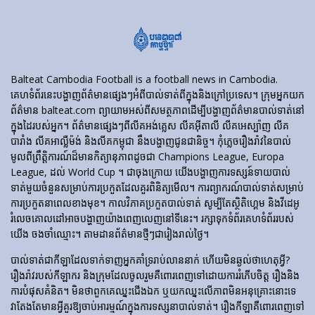
Balteat Cambodia Football is a football news in Cambodia.
គេហទំព័រ​នេះ​បង្ហាញ​ព័ត៌មាន​ផ្សេងៗ​អំពី​បាល់ទាត់​ពី​ក្នុង​និង​ក្រៅ​ប្រទេស។ ក្រុមអ្នកយក
ព័ត៌មាន balteat.com ព្យាយាមអស់ពីសមត្ថភាពដើម្បីបង្ហាញព័ត៌មានបាល់ទាត់នៅ
ក្នុងដៃរបស់អ្នក។ ព័ត៌មានផ្សេងៗពីលីគអង់គ្លេស លីគអ៊ីតាលី លីគអេស្ប៉ាញ លីគ
បារាំង លីគអាល្លឺម៉ង់ និងលីគកម្ពុជា នឹងបង្ហាញជូនជានិច្ច។ កុំភ្លេចរឿងរ៉ាវនៃបាល់
មូលពីព្រឹត្តិការណ៍ដ៏មានកិត្យានុភាពដូចជា Champions League, Europa
League, ដល់ World Cup ។ ជាចុងក្រោយ យើងបង្ហាញការទស្សន៍ទាយបាល់
ទាត់មួយចំនួនសម្រាប់ការប្រកួតដែលគួរពិនិត្យមើល។ ការព្យាករណ៍បាល់ទាត់សម្រាប់
ការប្រកួតនាពេលខាងមុខ។ កាលវិភាគប្រកួតបាល់ទាត់ សូម្បីតែស្ថិតិហ្គេម និងវីដេអូ
រំលេចគោលដៅអាចបង្ហាញយ៉ាងពេញលេញនៅទីនេះ។ រក្សាទុកទំព័រគេហទំព័ររបស់
យើង ចងចាំឈ្មោះ។ តាមដានព័ត៌មានថ្មីៗជារៀងរាល់ថ្ងៃ។
បាល់ទាត់​ជា​កីឡា​ដែល​ទាក់​ទាញ​អ្នក​គាំទ្រ​រាប់​លាន​នាក់ ហើយ​មិន​ឆ្ងល់​ថា​ហេតុអ្វី?
រឿងរ៉ាវ​របស់​កីឡាករ និង​ក្រុម​ដែល​ចូលរួម​គឺ​ពោរពេញ​ទៅ​ដោយ​ការ​រំភើប​ចិត្ត រឿង​និង​
ការ​បំផុស​គំនិត។ មិនថាពួកគេឈ្នះជើងឯក ឬយកឈ្នះលើភាពមិនអនុគ្រោះនោះទេ
វាតែងតែមានអ្វីគួរឱ្យចាប់អារម្មណ៍ក្នុងការទស្សនាបាល់ទាត់។ រឿង​កីឡា​គឺ​ពោរពេញ​ទៅ​