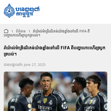
\
ព័ត៌មាន
\
រ៉ាយ៉ាល់ម៉ាឌ្រិដរិះគន់យ៉ាងខ្លាំងទៅលើ FIFA ពី
បញ្ហាហោះហើរច្របូកច្របល់។
រ៉ាយ៉ាល់ម៉ាឌ្រិដរិះគន់យ៉ាងខ្លាំងទៅលើ FIFA ពីបញ្ហាហោះហើរច្របូក
ច្របល់។
បានបង្ហោះនៅ៖ June 27, 2025