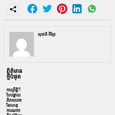
សុជាតិ វិចិត្រ
ព័ត៌មាន
ថ្មីបំផុត
ការព្រឹតិ្តី
បែបផ្លាយ
ពិភពលាត
នៃហេតុ
ការណាក