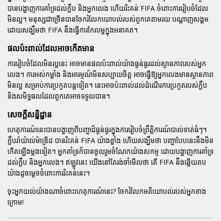
បានបង្ហាញការគាំទ្រដល់ក្លឹប និងអ្នកលេង ហើយរិះគន់ FIFA ចំពោះការរៀបចំដែល
មិនល្អ។ មនុស្សជាច្រើនបានចែករំលែកយោបល់របស់ពួកគេតាមរយៈបណ្តាញសង្គម
ដោយសង្ឃឹមថា FIFA នឹងធ្វើការកែលម្អក្នុងអនាគត។
ផលប៉ះពាល់ដែលអាចកើតមាន
ការរៀបចំដែលមិនល្អនេះ អាចមានផលប៉ះពាល់យ៉ាងធ្ងន់ធ្ងរដល់ស្ថានភាពរបស់អ្នក
លេង។ ការអស់កម្លាំង និងអារម្មណ៍មិនសប្បាយចិត្ត អាចធ្វើឱ្យអ្នកលេងមានស្ថានភាព
មិនល្អ សម្រាប់ការប្រកួតបន្តទៀត។ នេះអាចប៉ះពាល់ដល់ដំណើរការប្រកួតរបស់ក្លឹប
និងសមិទ្ធផលដែលពួកគេអាចទទួលបាន។
សេចក្តីសន្និដ្ឋាន
ហេតុការណ៍នេះបានបង្ហាញពីបញ្ហាដ៏ធ្ងន់ធ្ងរក្នុងការរៀបចំព្រឹត្តិការណ៍បាល់ទាត់ធំៗ។
ក្លឹបរ៉ាយ៉ាល់ម៉ាឌ្រីដ បានរិះគន់ FIFA យ៉ាងខ្លាំង ហើយសង្ឃឹមថា បញ្ហាបែបនេះនឹងមិន
កើតឡើងម្តងទៀត។ អ្នកគាំទ្រក៏បានចូលរួមចំណែកយ៉ាងសកម្ម ដោយបង្ហាញការគាំទ្រ
ដល់ក្លឹប និងអ្នកលេង។ ឥឡូវនេះ យើងនៅតែរង់ចាំមើលថា តើ FIFA នឹងឆ្លើយតប
យ៉ាងដូចម្តេចចំពោះការរិះគន់នេះ។
ចុះអ្នកយល់យ៉ាងណាចំពោះហេតុការណ៍នេះ?
ចែករំលែកមតិយោបល់របស់អ្នកខាង
ក្រោម!