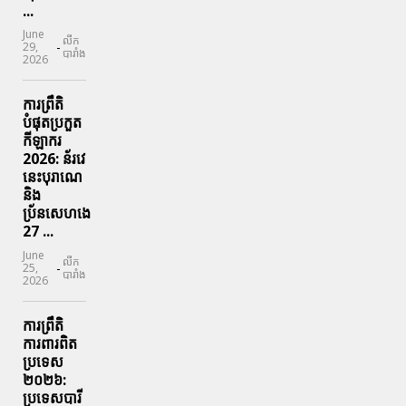
...
June
លីក
-
29,
បារាំង
2026
ការព្រឹតិ
បំផុតប្រកួត
កីឡាករ
2026: ន័រវេ
នេះបុរាណេ
និង
ប្រ័នសេហងេ
27 ...
June
លីក
-
25,
បារាំង
2026
ការព្រឹតិ
ការពារ​ពិត
ប្រទេស
២០២៦:
ប្រទេសបារី