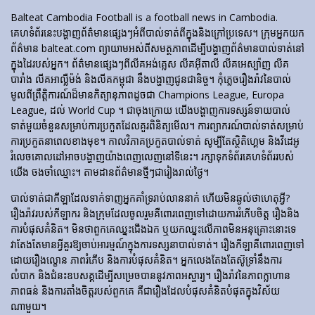
Balteat Cambodia Football is a football news in Cambodia.
គេហទំព័រ​នេះ​បង្ហាញ​ព័ត៌មាន​ផ្សេងៗ​អំពី​បាល់ទាត់​ពី​ក្នុង​និង​ក្រៅ​ប្រទេស។ ក្រុមអ្នកយក
ព័ត៌មាន balteat.com ព្យាយាមអស់ពីសមត្ថភាពដើម្បីបង្ហាញព័ត៌មានបាល់ទាត់នៅ
ក្នុងដៃរបស់អ្នក។ ព័ត៌មានផ្សេងៗពីលីគអង់គ្លេស លីគអ៊ីតាលី លីគអេស្ប៉ាញ លីគ
បារាំង លីគអាល្លឺម៉ង់ និងលីគកម្ពុជា នឹងបង្ហាញជូនជានិច្ច។ កុំភ្លេចរឿងរ៉ាវនៃបាល់
មូលពីព្រឹត្តិការណ៍ដ៏មានកិត្យានុភាពដូចជា Champions League, Europa
League, ដល់ World Cup ។ ជាចុងក្រោយ យើងបង្ហាញការទស្សន៍ទាយបាល់
ទាត់មួយចំនួនសម្រាប់ការប្រកួតដែលគួរពិនិត្យមើល។ ការព្យាករណ៍បាល់ទាត់សម្រាប់
ការប្រកួតនាពេលខាងមុខ។ កាលវិភាគប្រកួតបាល់ទាត់ សូម្បីតែស្ថិតិហ្គេម និងវីដេអូ
រំលេចគោលដៅអាចបង្ហាញយ៉ាងពេញលេញនៅទីនេះ។ រក្សាទុកទំព័រគេហទំព័ររបស់
យើង ចងចាំឈ្មោះ។ តាមដានព័ត៌មានថ្មីៗជារៀងរាល់ថ្ងៃ។
បាល់ទាត់​ជា​កីឡា​ដែល​ទាក់​ទាញ​អ្នក​គាំទ្រ​រាប់​លាន​នាក់ ហើយ​មិន​ឆ្ងល់​ថា​ហេតុអ្វី?
រឿងរ៉ាវ​របស់​កីឡាករ និង​ក្រុម​ដែល​ចូលរួម​គឺ​ពោរពេញ​ទៅ​ដោយ​ការ​រំភើប​ចិត្ត រឿង​និង​
ការ​បំផុស​គំនិត។ មិនថាពួកគេឈ្នះជើងឯក ឬយកឈ្នះលើភាពមិនអនុគ្រោះនោះទេ
វាតែងតែមានអ្វីគួរឱ្យចាប់អារម្មណ៍ក្នុងការទស្សនាបាល់ទាត់។ រឿង​កីឡា​គឺ​ពោរពេញ​ទៅ​
ដោយ​រឿង​ល្ខោន ភាព​រំភើប និង​ការ​បំផុស​គំនិត។ អ្នកលេងតែងតែស៊ូទ្រាំនឹងការ
លំបាក និងជំនះឧបសគ្គដើម្បីសម្រេចបាននូវភាពអស្ចារ្យ។ រឿងរ៉ាវនៃភាពក្លាហាន
ភាពធន់ និងការតាំងចិត្តរបស់ពួកគេ គឺជារឿងដែលបំផុសគំនិតបំផុតក្នុងវិស័យ
ណាមួយ។