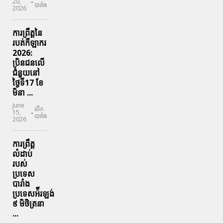
-
20,
បារាំង
2026
ការព្រឹត្តនៃ
របត់កីឡាករ
2026:
ប្រិនជនលើ
ជំនួយនៅ
ថ្ងៃទី17 ខែ
មិនា ...
June
លីក
-
15,
បារាំង
2026
ការព្រឹត្ត
លំដាប់
របស់
ប្រទេស
បារាំង
ប្រទេសអ៉ីរឡង់
៩ មិថិត្រនា
...