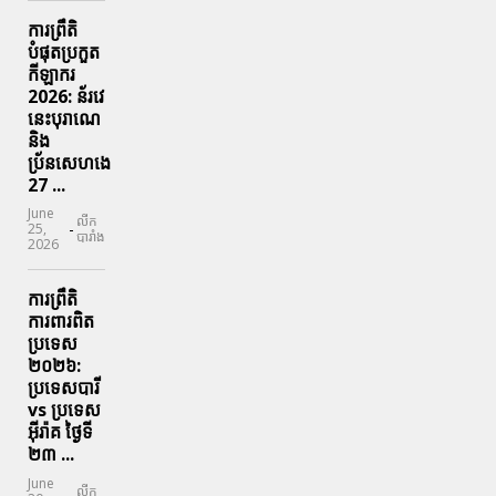
ការព្រឹតិ
បំផុតប្រកួត
កីឡាករ
2026: ន័រវេ
នេះបុរាណេ
និង
ប្រ័នសេហងេ
27 ...
June
លីក
-
25,
បារាំង
2026
ការព្រឹតិ
ការពារ​ពិត
ប្រទេស
២០២៦:
ប្រទេសបារី
vs ប្រទេស
អ៊ីរ៉ាគ ថ្ងៃទី​
២៣ ...
June
លីក