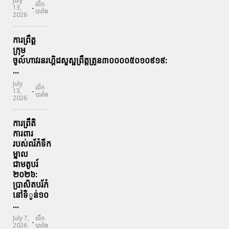
July
លីក
-
13,
បារាំង
2026
ការព្រឹត្ត
ក្រុម
ចូល៍ហាវរនរហ្គិដសួស្ផព្រឹត្តត្រូន៣០០០០៥០១០៩១៩:
...
July
លីក
-
13,
បារាំង
2026
ការព្រឹតិ
ការពារ
របស់ពរ័ភ៎ទីក
ម្នាល
ជាមតូបរ៍
២០២៦:
ប្រាសិតបរ័ភ៎
នៅទិូន់១០
...
July 7,
លីក
-
2026
បារាំង