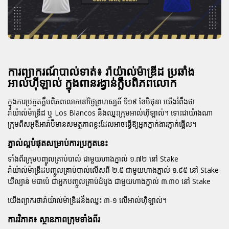
ការព្យាករណ៍បាល់ទាត់៖ រ៉ាយ៉ាល់ម៉ាឌ្រីដ ប្រឆាំង
អាល់ហ៊ីឡាល់ ក្នុងពានរង្វាន់ក្លឹបពិភពលោក
ក្នុងការប្រកួតក្លឹបពិភពលោកនៅថ្ងៃព្រហស្បតិ៍ ទី១៩ ខែមិថុនា យើងរំពឹងថា
រ៉ាយ៉ាល់ម៉ាឌ្រីដ ឬ Los Blancos នឹងឈ្នះក្រុមអាល់ហ៊ីឡាល់។ ទោះជាយ៉ាងណា
ក្រុមពីសអូឌីអារ៉ាប៊ីមានសមត្ថភាពខ្លះដែលអាចធ្វើឱ្យអ្នកភ្នាក់ងារភ្ញាក់ផ្អើល។
ភ្នាល់ល្អបំផុតសម្រាប់ការប្រកួតនេះ
ទាំងពីរក្រុមបញ្ចូលគ្រាប់បាល់
ជាមួយហាងភ្នាល់ ១.៧២ នៅ Stake
រ៉ាយ៉ាល់ម៉ាឌ្រីដបញ្ចូលគ្រាប់បាល់លើសពី ២.៥
ជាមួយហាងភ្នាល់ ១.៩៥ នៅ Stake
ឃីល្យាន់ មបាប៉េ ជាអ្នកបញ្ចូលគ្រាប់ដំបូង
ជាមួយហាងភ្នាល់ ៣.៣០ នៅ Stake
យើងព្យាករថារ៉ាយ៉ាល់ម៉ាឌ្រីដនឹងឈ្នះ ៣-១ លើអាល់ហ៊ីឡាល់។
ការវិភាគ៖ ស្ថានភាពក្រុមទាំងពីរ