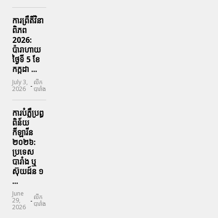
ការព្រឹតិ៍វិនា
ពិភព
2026:
ប៉ារាហាយ
ថ្ងៃទី 5 ខែ
កក្កដា ...
July 3,
លីក
-
2026
បារាំង
ការបំភ្លឺប្រព្ធ​
ពិន័យ​
កីឡារីន​
២០២៦:
ប្រទេស​
បារាំង​ ឬ​
ស៊ុយដ៍ន​ ១
...
June
លីក
-
29,
បារាំង
2026