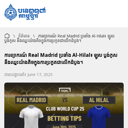
\
ព័ត៌មាន
\
ការព្យាករណ៍ Real Madrid ប្រឆាំង Al-Hilal៖ ឡូស
ប្លង់កូស នឹងឈ្នះយ៉ាងតិចក្នុងការប្រកួតជាលើកដំបូង។
ការព្យាករណ៍ Real Madrid ប្រឆាំង Al-Hilal៖ ឡូស ប្លង់កូស
នឹងឈ្នះយ៉ាងតិចក្នុងការប្រកួតជាលើកដំបូង។
បានបង្ហោះនៅ៖ June 17, 2025