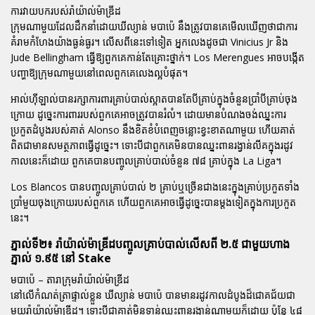
ការវាយបករបស់រ៉ាយ៉ាល់ម៉ាឌ្រីដ
ក្រុមណាមួយដែលដឹកនាំដោយឃីល្យាន់ មបាប៉េ នឹងត្រូវបានគេមើលឃើញថាជាការ
គំរាមកំហែងយ៉ាងធ្ងន់ធ្ងរ។ លើសពីនេះទៅទៀត អ្នកលេងដូចជា Vinicius Jr និង
Jude Bellingham ធ្វើឱ្យពួកគេកាន់តែគ្រោះថ្នាក់។ Los Merengues អាចបង្កើត
បញ្ហាឱ្យក្រុមណាមួយនៅពេលពួកគេលេងល្អបំផុត។
អាល់ហ៊ីឡាល់បានរក្សាការពារគ្រាប់បាល់ស្អាតបានតែបីគ្រាប់ក្នុងចំនួនប្រាំបីគ្រាប់ចុង
ក្រោយ ដូច្នេះការពាររបស់ពួកគេអាចត្រូវបានរំលំ។ ដោយមានបំណងចង់ឈ្នះការ
ប្រកួតដំបូងរបស់គាត់ Alonso នឹងខិតខំបំពេញចន្លោះខ្វះខាតណាមួយ ហើយគាត់
ពិតជាមានសមត្ថភាពធ្វើដូច្នេះ។ ទោះបីជាពួកគេមិនបានឈ្នះពានរង្វាន់លីគក្នុងរដូវ
កាលនេះក៏ដោយ ពួកគេបានបញ្ចូលគ្រាប់បាល់ចំនួន ៧៨ គ្រាប់ក្នុង La Liga។
Los Blancos បានបញ្ចូលគ្រាប់បាល់ ២ គ្រាប់ឬច្រើនជាងនេះក្នុងគ្រាប់ប្រកួតទាំង
ប្រាំមួយចុងក្រោយរបស់ពួកគេ ហើយពួកគេអាចធ្វើដូច្នេះបានម្តងទៀតក្នុងការប្រកួត
នេះ។
ភ្នាល់ទី២៖ រ៉ាយ៉ាល់ម៉ាឌ្រីដបញ្ចូលគ្រាប់បាល់លើសពី ២.៥ ជាមួយហាង
ភ្នាល់ ១.៩៥ នៅ Stake
មបាប៉េ – តារាក្រុមរ៉ាយ៉ាល់ម៉ាឌ្រីដ
នៅលើកំណត់ត្រាផ្ទាល់ខ្លួន ឃីល្យាន់ មបាប៉េ បានមានរដូវកាលដំបូងដ៏ជោគជ័យជា
មួយរ៉ាយ៉ាល់ម៉ាឌ្រីដ។ ទោះបីជាគាត់មិនទាន់ឈ្នះពានរង្វាន់ណាមួយក៏ដោយ ប៉ុន្តែ ៤៨