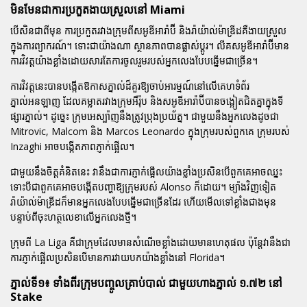
មិនមែនជាការប្រកួតងាយស្រួលនៅ Miami
បើសិនជាពីមុន ការប្រកួតរវាងក្រុមពីសអូឌីអារ៉ាប៊ី និងរ៉ាយ៉ាល់ម៉ាឌ្រីដគឺងាយស្រួល
ក្នុងការព្យាករណ៍។ ទោះជាយ៉ាងណា ស្ថានភាពបានផ្លាស់ប្តូរ។ លីគសអូឌីអារ៉ាប៊ីមាន
ការវិវត្តយ៉ាងខ្លាំងដោយសារតែការចូលរួមរបស់អ្នកលេងបែបឆ្នើមជាច្រើន។
ការវិវត្តនេះបានបង្កើតឱកាសភ្នាល់ដ៏គួរឱ្យចាប់អារម្មណ៍នៅលើគេហទំព័រ
ភ្នាល់អនឡាញ ដែលគម្លាតរវាងក្រុមអឺរ៉ុប និងសអូឌីអារ៉ាប៊ីបានចង្អៀតជិតគ្នាក្នុងទី
ផ្សារភ្នាល់។ ដូច្នេះ ក្រុមអេស្ប៉ាញនឹងត្រូវប្រុងប្រយ័ត្ន។ ជាមួយនឹងអ្នកលេងដូចជា
Mitrovic, Malcom និង Marcos Leonardo ក្នុងក្រុមរបស់ពួកគេ ក្រុមរបស់
Inzaghi អាចបង្កើតភាពភ្ញាក់ផ្អើល។
ជាមួយនឹងចិត្តគំនិតនេះ វានឹងជាការភ្ញាក់ផ្អើលយ៉ាងខ្លាំងប្រសិនបើពួកគេអាចឈ្នះ
ទោះបីជាពួកគេអាចបង្កើតបញ្ហាឱ្យក្រុមរបស់ Alonso ក៏ដោយ។ ម្យ៉ាងវិញទៀត
រ៉ាយ៉ាល់ម៉ាឌ្រីដក៏មានអ្នកលេងបែបឆ្នើមជាច្រើនដែរ ហើយមើលទៅខ្លាំងជាងមុន
បន្ទាប់ពីចុះហត្ថលេខាលើអ្នកលេងថ្មី។
ក្រុមពី La Liga គឺជាក្រុមដែលមានសំណើចខ្លាំងដោយមានហេតុផល ប៉ុន្តែវានឹងជា
ការភ្ញាក់ផ្អើលប្រសិនបើមានការវាយបកយ៉ាងខ្លាំងនៅ Florida។
ភ្នាល់ទី១៖ ទាំងពីរក្រុមបញ្ចូលគ្រាប់បាល់ ជាមួយហាងភ្នាល់ ១.៧២ នៅ
Stake