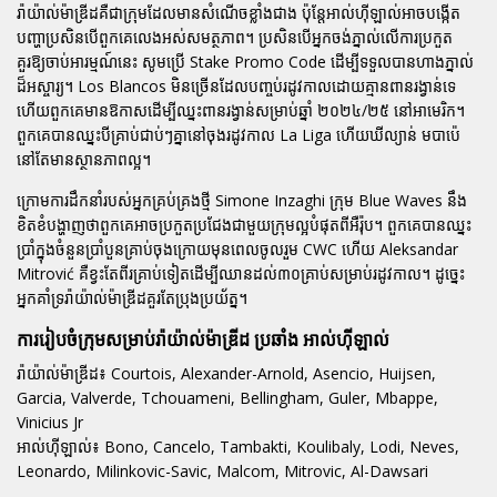
រ៉ាយ៉ាល់ម៉ាឌ្រីដគឺជាក្រុមដែលមានសំណើចខ្លាំងជាង ប៉ុន្តែអាល់ហ៊ីឡាល់អាចបង្កើត
បញ្ហាប្រសិនបើពួកគេលេងអស់សមត្ថភាព។ ប្រសិនបើអ្នកចង់ភ្នាល់លើការប្រកួត
គួរឱ្យចាប់អារម្មណ៍នេះ សូមប្រើ Stake Promo Code ដើម្បីទទួលបានហាងភ្នាល់
ដ៏អស្ចារ្យ។ Los Blancos មិនច្រើនដែលបញ្ចប់រដូវកាលដោយគ្មានពានរង្វាន់ទេ
ហើយពួកគេមានឱកាសដើម្បីឈ្នះពានរង្វាន់សម្រាប់ឆ្នាំ ២០២៤/២៥ នៅអាមេរិក។
ពួកគេបានឈ្នះបីគ្រាប់ជាប់ៗគ្នានៅចុងរដូវកាល La Liga ហើយឃីល្យាន់ មបាប៉េ
នៅតែមានស្ថានភាពល្អ។
ក្រោមការដឹកនាំរបស់អ្នកគ្រប់គ្រងថ្មី Simone Inzaghi ក្រុម Blue Waves នឹង
ខិតខំបង្ហាញថាពួកគេអាចប្រកួតប្រជែងជាមួយក្រុមល្អបំផុតពីអឺរ៉ុប។ ពួកគេបានឈ្នះ
ប្រាំក្នុងចំនួនប្រាំបួនគ្រាប់ចុងក្រោយមុនពេលចូលរួម CWC ហើយ Aleksandar
Mitrović គឺខ្វះតែពីរគ្រាប់ទៀតដើម្បីឈានដល់៣០គ្រាប់សម្រាប់រដូវកាល។ ដូច្នេះ
អ្នកគាំទ្ររ៉ាយ៉ាល់ម៉ាឌ្រីដគួរតែប្រុងប្រយ័ត្ន។
ការរៀបចំក្រុមសម្រាប់រ៉ាយ៉ាល់ម៉ាឌ្រីដ ប្រឆាំង អាល់ហ៊ីឡាល់
រ៉ាយ៉ាល់ម៉ាឌ្រីដ៖
Courtois, Alexander-Arnold, Asencio, Huijsen,
Garcia, Valverde, Tchouameni, Bellingham, Guler, Mbappe,
Vinicius Jr
អាល់ហ៊ីឡាល់៖
Bono, Cancelo, Tambakti, Koulibaly, Lodi, Neves,
Leonardo, Milinkovic-Savic, Malcom, Mitrovic, Al-Dawsari