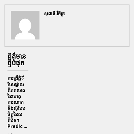
សុជាតិ វិចិត្រ
ព័ត៌មាន
ថ្មីបំផុត
ការព្រឹតិ្តី
បែបផ្លាយ
ពិភពលាត
នៃហេតុ
ការណាក
និងស៊ុបែប
ចិត្តនៃស
ពិបិន។
Predic ...