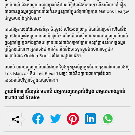
គ្រាប់បាល់ និងការជួយបញ្ចូលគ្រាប់គឺជាសមិទ្ធិផលដ៏សំខាន់។ លើសពីនេះទៅទៀត
គាត់បានចូលរួមក្នុងគ្រាប់បាល់ចំនួនបួនគ្រាប់ក្នុងពីរគ្រាប់ប្រកួត Nations League
ជាមួយបារាំងក្នុងខែនេះ។
គាត់ជាអ្នកលេងដែលមានទំនុកចិត្តខ្ពស់ ហើយបញ្ចូលគ្រាប់បាល់ជាប្រចាំ ហើយនឹង
ក្លាយជាបញ្ហាធំសម្រាប់អាល់ហ៊ីឡាល់។ លើសពីនេះទៀត គាត់បានបញ្ចូលគ្រាប់បាល់
ក្នុងគ្រាប់ប្រកួតទាំងប្រាំចុងក្រោយរបស់គាត់សម្រាប់ក្រុមអេស្ប៉ាញមុនពេលចូលរួម
ព្រឹត្តិការណ៍នេះ។ អ្នកលេងជនជាតិបារាំងនឹងចាត់ទុកខ្លួនឯងថាជាបេក្ខជន
សម្រាប់ពាន Golden Boot នៅសហរដ្ឋអាមេរិក។
មបាប៉េ បានបញ្ចូលគ្រាប់បាល់ជាអ្នកដំបូងក្នុងគ្រាប់ប្រកួតបីជាប់ៗគ្នានៅពេលលេងឱ្យ
Los Blancos និង Les Bleus។ ដូច្នេះ គាត់នឹងក្លាយជាបញ្ហាធំបំផុត
របស់អាល់ហ៊ីឡាល់ក្នុងសប្តាហ៍នេះ។
ភ្នាល់ទី៣៖ ឃីល្យាន់ មបាប៉េ ជាអ្នកបញ្ចូលគ្រាប់ដំបូង ជាមួយហាងភ្នាល់
៣.៣០ នៅ Stake