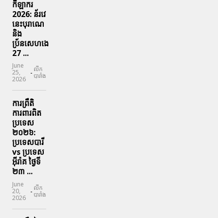
កីឡាករ
2026: ន័រវេ
នេះបុរាណេ
និង
ប្រ័នសេហងេ
27 ...
June
លីក
-
25,
បារាំង
2026
ការព្រឹតិ
ការពារ​ពិត
ប្រទេស
២០២៦:
ប្រទេសបារី
vs ប្រទេស
អ៊ីរ៉ាគ ថ្ងៃទី​
២៣ ...
June
លីក
-
20,
បារាំង
2026