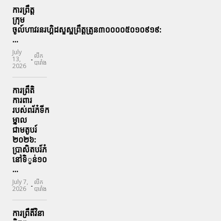
ការព្រឹត្ត
ក្រុម
ចូល៍ហាវរនរហ្គិដសួស្ផព្រឹត្តត្រូន៣០០០០៥០១០៩១៩:
...
July
លីក
-
13,
បារាំង
2026
ការព្រឹតិ
ការពារ
របស់ពរ័ភ៎ទីក
ម្នាល
ជាមតូបរ៍
២០២៦:
ប្រាសិតបរ័ភ៎
នៅទិូន់១០
...
July 7,
លីក
-
2026
បារាំង
ការព្រឹតិ៍វិនា