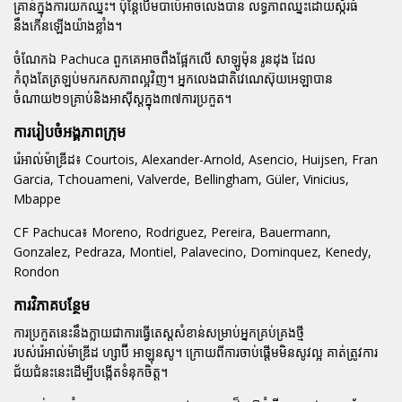
គ្រាន់ក្នុងការយកឈ្នះ។ ប៉ុន្តែបើមបាប៉េអាចលេងបាន លទ្ធភាពឈ្នះដោយស្ក័រធំ
នឹងកើនឡើងយ៉ាងខ្លាំង។
ចំណែកឯ Pachuca ពួកគេអាចពឹងផ្អែកលើ
សាឡូម៉ុន រូនដុង
ដែល
កំពុងតែត្រឡប់មករកសភាពល្អវិញ។ អ្នកលេងជាតិវេណេស៊ុយអេឡាបាន
ចំណាយ២១គ្រាប់និងអាស៊ីស្តក្នុង៣៧ការប្រកួត។
ការរៀបចំអង្គភាពក្រុម
រ៉េអាល់ម៉ាឌ្រីដ៖
Courtois, Alexander-Arnold, Asencio, Huijsen, Fran
Garcia, Tchouameni, Valverde, Bellingham, Güler, Vinicius,
Mbappe
CF Pachuca៖
Moreno, Rodriguez, Pereira, Bauermann,
Gonzalez, Pedraza, Montiel, Palavecino, Dominquez, Kenedy,
Rondon
ការវិភាគបន្ថែម
ការប្រកួតនេះនឹងក្លាយជាការធ្វើតេស្តសំខាន់សម្រាប់អ្នកគ្រប់គ្រងថ្មី
របស់រ៉េអាល់ម៉ាឌ្រីដ
ហ្សាប៊ី អាឡុនសូ
។ ក្រោយពីការចាប់ផ្តើមមិនសូវល្អ គាត់ត្រូវការ
ជ័យជំនះនេះដើម្បីបង្កើតទំនុកចិត្ត។