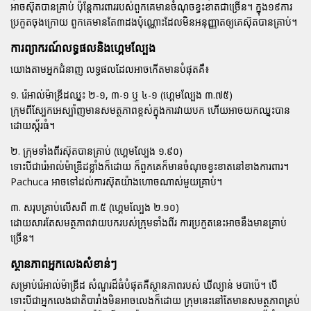
អាចស៊ុតបានគ្រាប់ ប៉ុន្តែការពាររបស់ពួកគេមានចំណុចខ្វះខាតជាច្រើន។ ក្នុង១៩ការ
ប្រកួតចុងក្រោយ ពួកគេមានតែ៣ដងប៉ុណ្ណោះដែលមិនអនុញ្ញាតឲ្យគេស៊ុតបានគ្រាប់។
ការព្យាករណ៍លទ្ធផលនិងហ្គេមល្បែង
យោងតាមអ្នកជំនាញ លទ្ធផលដែលអាចកើតមានបំផុតគឺ៖
១. រ៉េអាល់ម៉ាឌ្រីដឈ្នះ ២-១, ៣-១ ឬ ៤-១ (ហ្គេមល្បែង ៣.៧៥)
ក្រុមពីស្បែកអេស្ប៉ាញមានសមត្ថភាពខ្ពស់ក្នុងការវាយបក ហើយអាចយកឈ្នះបាន
ដោយស្ក័រធំ។
២. ក្រុមទាំងពីរស៊ុតបានគ្រាប់ (ហ្គេមល្បែង ១.៩០)
ទោះបីជារ៉េអាល់ម៉ាឌ្រីដខ្លាំងក៏ដោយ ក៏ពួកគេក៏មានចំណុចខ្វះខាតនៅខាងការពារ។
Pachuca អាចទៅដល់ការស៊ុតយ៉ាងហោចណាស់មួយគ្រាប់។
៣. សរុបគ្រាប់លើសពី ៣.៥ (ហ្គេមល្បែង ២.១០)
ដោយសារតែសមត្ថភាពវាយបករបស់ក្រុមទាំងពីរ ការប្រកួតនេះអាចនឹងមានគ្រាប់
ច្រើន។
ស្ថានភាពអ្នកលេងសំខាន់ៗ
សម្រាប់រ៉េអាល់ម៉ាឌ្រីដ សំណួរដ៏ធំបំផុតគឺស្ថានភាពរបស់
ឃីល្យាន់ មបាប៉េ
។ បើ
ទោះបីជាអ្នកលេងជាតិបារាំងមិនអាចលេងក៏ដោយ ក្រុមនេះនៅតែមានសមត្ថភាពគ្រប់