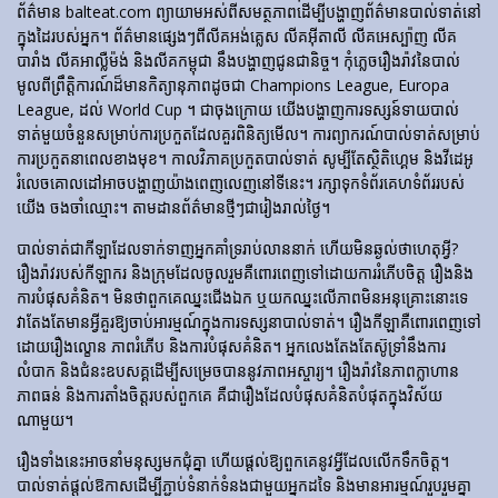
ព័ត៌មាន balteat.com ព្យាយាមអស់ពីសមត្ថភាពដើម្បីបង្ហាញព័ត៌មានបាល់ទាត់នៅ
ក្នុងដៃរបស់អ្នក។ ព័ត៌មានផ្សេងៗពីលីគអង់គ្លេស លីគអ៊ីតាលី លីគអេស្ប៉ាញ លីគ
បារាំង លីគអាល្លឺម៉ង់ និងលីគកម្ពុជា នឹងបង្ហាញជូនជានិច្ច។ កុំភ្លេចរឿងរ៉ាវនៃបាល់
មូលពីព្រឹត្តិការណ៍ដ៏មានកិត្យានុភាពដូចជា Champions League, Europa
League, ដល់ World Cup ។ ជាចុងក្រោយ យើងបង្ហាញការទស្សន៍ទាយបាល់
ទាត់មួយចំនួនសម្រាប់ការប្រកួតដែលគួរពិនិត្យមើល។ ការព្យាករណ៍បាល់ទាត់សម្រាប់
ការប្រកួតនាពេលខាងមុខ។ កាលវិភាគប្រកួតបាល់ទាត់ សូម្បីតែស្ថិតិហ្គេម និងវីដេអូ
រំលេចគោលដៅអាចបង្ហាញយ៉ាងពេញលេញនៅទីនេះ។ រក្សាទុកទំព័រគេហទំព័ររបស់
យើង ចងចាំឈ្មោះ។ តាមដានព័ត៌មានថ្មីៗជារៀងរាល់ថ្ងៃ។
បាល់ទាត់​ជា​កីឡា​ដែល​ទាក់​ទាញ​អ្នក​គាំទ្រ​រាប់​លាន​នាក់ ហើយ​មិន​ឆ្ងល់​ថា​ហេតុអ្វី?
រឿងរ៉ាវ​របស់​កីឡាករ និង​ក្រុម​ដែល​ចូលរួម​គឺ​ពោរពេញ​ទៅ​ដោយ​ការ​រំភើប​ចិត្ត រឿង​និង​
ការ​បំផុស​គំនិត។ មិនថាពួកគេឈ្នះជើងឯក ឬយកឈ្នះលើភាពមិនអនុគ្រោះនោះទេ
វាតែងតែមានអ្វីគួរឱ្យចាប់អារម្មណ៍ក្នុងការទស្សនាបាល់ទាត់។ រឿង​កីឡា​គឺ​ពោរពេញ​ទៅ​
ដោយ​រឿង​ល្ខោន ភាព​រំភើប និង​ការ​បំផុស​គំនិត។ អ្នកលេងតែងតែស៊ូទ្រាំនឹងការ
លំបាក និងជំនះឧបសគ្គដើម្បីសម្រេចបាននូវភាពអស្ចារ្យ។ រឿងរ៉ាវនៃភាពក្លាហាន
ភាពធន់ និងការតាំងចិត្តរបស់ពួកគេ គឺជារឿងដែលបំផុសគំនិតបំផុតក្នុងវិស័យ
ណាមួយ។
រឿងទាំងនេះអាចនាំមនុស្សមកជុំគ្នា ហើយផ្តល់ឱ្យពួកគេនូវអ្វីដែលលើកទឹកចិត្ត។
បាល់ទាត់ផ្តល់ឱកាសដើម្បីភ្ជាប់ទំនាក់ទំនងជាមួយអ្នកដទៃ និងមានអារម្មណ៍រួបរួមគ្នា