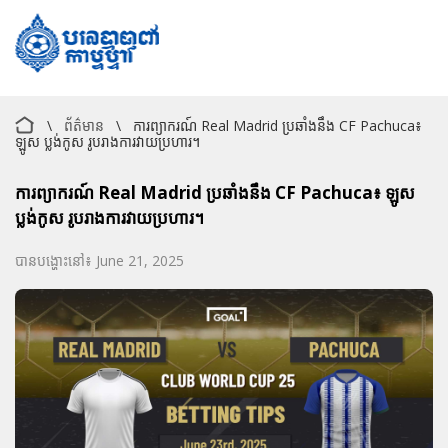
\
ព័ត៌មាន
\
ការព្យាករណ៍ Real Madrid ប្រឆាំងនឹង CF Pachuca៖
ឡូស ប្លង់កូស រូបរាងការវាយប្រហារ។
ការព្យាករណ៍ Real Madrid ប្រឆាំងនឹង CF Pachuca៖ ឡូស
ប្លង់កូស រូបរាងការវាយប្រហារ។
បានបង្ហោះនៅ៖ June 21, 2025