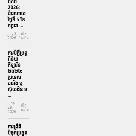
ពិភព
2026:
ប៉ារាហាយ
ថ្ងៃទី 5 ខែ
កក្កដា ...
July 3,
លីក
-
2026
បារាំង
ការបំភ្លឺប្រព្ធ​
ពិន័យ​
កីឡារីន​
២០២៦:
ប្រទេស​
បារាំង​ ឬ​
ស៊ុយដ៍ន​ ១
...
June
លីក
-
29,
បារាំង
2026
ការព្រឹតិ
បំផុតប្រកួត