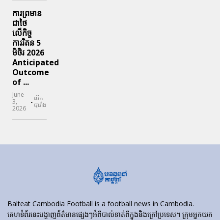
ការព្រមាន
ជាថៃ
លើកិច្ច
ការរិតន 5
មិថិរ 2026
Anticipated
Outcome
of ...
June
លីក
-
3,
បារាំង
2026
Balteat Cambodia Football is a football news in Cambodia.
គេហទំព័រ​នេះ​បង្ហាញ​ព័ត៌មាន​ផ្សេងៗ​អំពី​បាល់ទាត់​ពី​ក្នុង​និង​ក្រៅ​ប្រទេស។ ក្រុមអ្នកយក