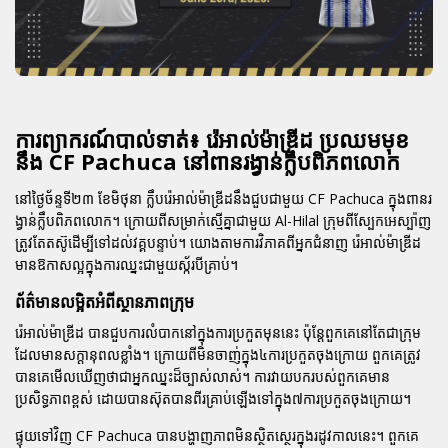
ការព្យាករណ៍បាល់ទាត់៖ រ៉េអាល់ម៉ាឌ្រីដ ប្រឈមមុខ
នឹង CF Pachuca នៅពានរង្វាន់ក្លឹបពិភពលោក
នៅថ្ងៃច័ន្ទទី២៣ ខែមិថុនា ក្លឹបរ៉េអាល់ម៉ាឌ្រីដនឹងជួបជាមួយ CF Pachuca ក្នុងពានរ
ង្វាន់ក្លឹបពិភពលោក។ ក្រោយពីសម្រាក់ស្មើគ្នាជាមួយ Al-Hilal ក្រុមពីស្បែកអេស្ប៉ាញ
ត្រូវតែតស៊ូដើម្បីទៅដល់វគ្គបន្ទាប់។ យោងតាមការវិភាគពីអ្នកជំនាញ រ៉េអាល់ម៉ាឌ្រីដ
មានឱកាសល្អក្នុងការឈ្នះជាមួយស្ក័របីគ្រាប់។
ព័ត៌មានលម្អិតអំពីស្ថានភាពក្រុម
រ៉េអាល់ម៉ាឌ្រីដ
បានជួបការលំបាកនៅក្នុងការប្រកួតមុននេះ ប៉ុន្តែពួកគេនៅតែជាក្រុម
ដែលមានសក្តានុពលខ្លាំង។ ក្រោយពីមិនចាញ់ក្នុង៤ការប្រកួតចុងក្រោយ ពួកគេត្រូវ
បានគេមើលឃើញថាជាអ្នកឈ្នះដ៏ច្បាស់លាស់។ ការវាយបករបស់ពួកគេមាន
ប្រសិទ្ធភាពខ្ពស់ ដោយបានស៊ុតបានពីរគ្រាប់ឡើងទៅក្នុង៧ការប្រកួតចុងក្រោយ។
ផ្ទុយទៅវិញ
CF Pachuca
បានបង្ហាញភាពមិនស្ថិតស្ថេរក្នុងរដូវកាលនេះ។ ពួកគេ