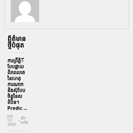
ព័ត៌មាន
ថ្មីបំផុត
ការព្រឹតិ្តី
បែបផ្លាយ
ពិភពលាត
នៃហេតុ
ការណាក
និងស៊ុបែប
ចិត្តនៃស
ពិបិន។
Predic ...
July
លីក
-
13,
បារាំង
2026