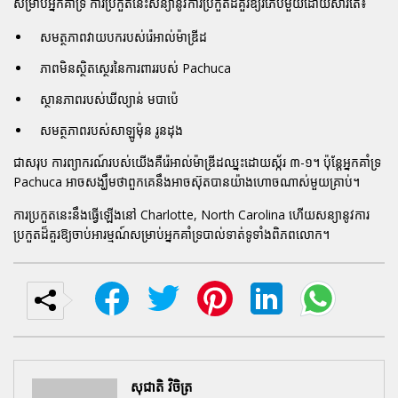
សម្រាប់អ្នកគាំទ្រ ការប្រកួតនេះសន្យានូវការប្រកួតដ៏គួរឱ្យរំភើបមួយដោយសារតែ៖
សមត្ថភាពវាយបករបស់រ៉េអាល់ម៉ាឌ្រីដ
ភាពមិនស្ថិតស្ថេរនៃការពាររបស់ Pachuca
ស្ថានភាពរបស់ឃីល្យាន់ មបាប៉េ
សមត្ថភាពរបស់សាឡូម៉ុន រូនដុង
ជាសរុប ការព្យាករណ៍របស់យើងគឺរ៉េអាល់ម៉ាឌ្រីដឈ្នះដោយស្ក័រ ៣-១។ ប៉ុន្តែអ្នកគាំទ្រ
Pachuca អាចសង្ឃឹមថាពួកគេនឹងអាចស៊ុតបានយ៉ាងហោចណាស់មួយគ្រាប់។
ការប្រកួតនេះនឹងធ្វើឡើងនៅ Charlotte, North Carolina ហើយសន្យានូវការ
ប្រកួតដ៏គួរឱ្យចាប់អារម្មណ៍សម្រាប់អ្នកគាំទ្របាល់ទាត់ទូទាំងពិភពលោក។
សុជាតិ វិចិត្រ