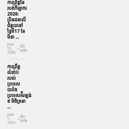
ការព្រឹត្តនៃ
របត់កីឡាករ
2026:
ប្រិនជនលើ
ជំនួយនៅ
ថ្ងៃទី17 ខែ
មិនា ...
June
លីក
-
15,
បារាំង
2026
ការព្រឹត្ត
លំដាប់
របស់
ប្រទេស
បារាំង
ប្រទេសអ៉ីរឡង់
៩ មិថិត្រនា
...
June
លីក
-
7,
បារាំង
2026