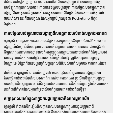
ជាងនេះទៅទៀត ឡាឡាស៍ ក៏បានសរសើរអំពីការតំរៀបខ្លួន និងការសម្រេចចិត្ត
របស់ឡូណាក្នុងពេលលេង។ គាត់បានចង្អុលបង្ហាញថា ការសម្តែងរបស់ឡូណាបាន
បង្ហាញពីសមត្ថភាពដ៏ខ្ពស់របស់គាត់ក្នុងការយល់ពីល្បែង និងការសម្រេចចិត្តយ៉ាង
ឆាប់រហ័ស។ នេះគឺជាលក្ខណៈដែលអ្នកគ្រប់គ្រងដូចជា Pochettino កំពុង
ស្វែងរក។
ការសម្តែងរបស់ឡូណាបានបង្ហាញពីសមត្ថភាពរបស់គាត់សម្រាប់អនាគត
ឡាឡាស៍ បានគូសបញ្ជាក់ថា ការសម្តែងរបស់ឡូណាក្នុងកីឡាបាល់ទាត់ថ្មីៗនេះបាន
បង្ហាញយ៉ាងច្បាស់ពីសមត្ថភាពរបស់គាត់សម្រាប់អនាគត។ គាត់បានលើកឡើងថា
កីឡាករក្មេងនេះមានសក្តានុពលដ៏អស្ចារ្យក្នុងការក្លាយជាតារាបាល់ទាត់ដ៏ធំមួយរបស់
សហរដ្ឋអាមេរិក។ ការសម្តែងរបស់គាត់មិនត្រឹមតែបង្ហាញពីសមត្ថភាពបច្ចុប្បន្ន
ប៉ុណ្ណោះទេ ប៉ុន្តែវាក៏បានបង្ហាញពីសក្តានុពលដ៏ធំរបស់គាត់សម្រាប់អនាគតផងដែរ។
ជាក់ស្តែង ឡាឡាស៍ បានលើកឡើងថា ការសម្តែងរបស់ឡូណាបានបង្ហាញពីការ
រីកចម្រើនយ៉ាងឆាប់រហ័សរបស់គាត់។ គាត់បានអះអាងថា ប្រសិនបើឡូណាបន្តរក្សា
ការសម្តែងដ៏អស្ចារ្យនេះ គាត់នឹងក្លាយជាតារាបាល់ទាត់ដ៏សំខាន់មួយក្នុងពិភពលោក។
នេះគឺជាព័ត៌មានដែលអ្នកគាំទ្របាល់ទាត់គួរតាមដានយ៉ាងជិតស្និទ្ធ។
សក្តានុពលរបស់ឡូណាក្នុងការជួយក្រុមជាតិសហរដ្ឋអាមេរិក
ឡាឡាស៍ ក៏បានលើកឡើងពីសក្តានុពលរបស់ឡូណាក្នុងការជួយក្រុមជាតិ
សហរដ្ឋអាមេរិក។ គាត់បានអះអាងថា កីឡាករក្មេងនេះមានសក្តានុពលដ៏អស្ចារ្យក្នុង