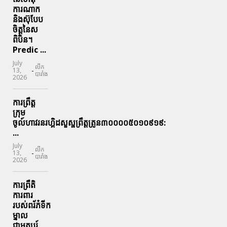
ការណាក
និងស៊ុបែប
ចិត្តនៃស
ពិបិន។
Predic ...
July
លីក
-
13,
បារាំង
2026
ការព្រឹត្ត
ក្រុម
ចូល៍ហាវរនរហ្គិដសួស្ផព្រឹត្តត្រូន៣០០០០៥០១០៩១៩:
...
July
លីក
-
13,
បារាំង
2026
ការព្រឹតិ
ការពារ
របស់ពរ័ភ៎ទីក
ម្នាល
ជាមតូបរ៍