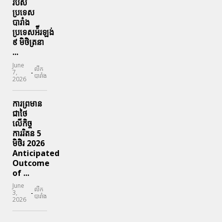
របស់
ប្រទេស
បារាំង
ប្រទេសអ៉ីរឡង់
៩ មិថិត្រនា
...
June
លីក
-
7,
បារាំង
2026
ការព្រមាន
ជាថៃ
លើកិច្ច
ការរិតន 5
មិថិរ 2026
Anticipated
Outcome
of ...
June
លីក
-
3,
បារាំង
2026