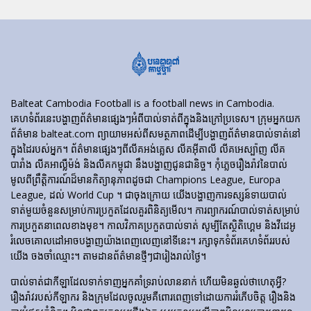
Balteat Cambodia Football is a football news in Cambodia.
គេហទំព័រ​នេះ​បង្ហាញ​ព័ត៌មាន​ផ្សេងៗ​អំពី​បាល់ទាត់​ពី​ក្នុង​និង​ក្រៅ​ប្រទេស។ ក្រុមអ្នកយក
ព័ត៌មាន balteat.com ព្យាយាមអស់ពីសមត្ថភាពដើម្បីបង្ហាញព័ត៌មានបាល់ទាត់នៅ
ក្នុងដៃរបស់អ្នក។ ព័ត៌មានផ្សេងៗពីលីគអង់គ្លេស លីគអ៊ីតាលី លីគអេស្ប៉ាញ លីគ
បារាំង លីគអាល្លឺម៉ង់ និងលីគកម្ពុជា នឹងបង្ហាញជូនជានិច្ច។ កុំភ្លេចរឿងរ៉ាវនៃបាល់
មូលពីព្រឹត្តិការណ៍ដ៏មានកិត្យានុភាពដូចជា Champions League, Europa
League, ដល់ World Cup ។ ជាចុងក្រោយ យើងបង្ហាញការទស្សន៍ទាយបាល់
ទាត់មួយចំនួនសម្រាប់ការប្រកួតដែលគួរពិនិត្យមើល។ ការព្យាករណ៍បាល់ទាត់សម្រាប់
ការប្រកួតនាពេលខាងមុខ។ កាលវិភាគប្រកួតបាល់ទាត់ សូម្បីតែស្ថិតិហ្គេម និងវីដេអូ
រំលេចគោលដៅអាចបង្ហាញយ៉ាងពេញលេញនៅទីនេះ។ រក្សាទុកទំព័រគេហទំព័ររបស់
យើង ចងចាំឈ្មោះ។ តាមដានព័ត៌មានថ្មីៗជារៀងរាល់ថ្ងៃ។
បាល់ទាត់​ជា​កីឡា​ដែល​ទាក់​ទាញ​អ្នក​គាំទ្រ​រាប់​លាន​នាក់ ហើយ​មិន​ឆ្ងល់​ថា​ហេតុអ្វី?
រឿងរ៉ាវ​របស់​កីឡាករ និង​ក្រុម​ដែល​ចូលរួម​គឺ​ពោរពេញ​ទៅ​ដោយ​ការ​រំភើប​ចិត្ត រឿង​និង​