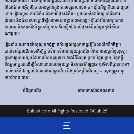
ការ​បំផុស​គំនិត។ មិនថាពួកគេឈ្នះជើងឯក ឬយកឈ្នះលើភាពមិនអនុគ្រោះនោះទេ
វាតែងតែមានអ្វីគួរឱ្យចាប់អារម្មណ៍ក្នុងការទស្សនាបាល់ទាត់។ រឿង​កីឡា​គឺ​ពោរពេញ​ទៅ​
ដោយ​រឿង​ល្ខោន ភាព​រំភើប និង​ការ​បំផុស​គំនិត។ អ្នកលេងតែងតែស៊ូទ្រាំនឹងការ
លំបាក និងជំនះឧបសគ្គដើម្បីសម្រេចបាននូវភាពអស្ចារ្យ។ រឿងរ៉ាវនៃភាពក្លាហាន
ភាពធន់ និងការតាំងចិត្តរបស់ពួកគេ គឺជារឿងដែលបំផុសគំនិតបំផុតក្នុងវិស័យ
ណាមួយ។
រឿងទាំងនេះអាចនាំមនុស្សមកជុំគ្នា ហើយផ្តល់ឱ្យពួកគេនូវអ្វីដែលលើកទឹកចិត្ត។
បាល់ទាត់ផ្តល់ឱកាសដើម្បីភ្ជាប់ទំនាក់ទំនងជាមួយអ្នកដទៃ និងមានអារម្មណ៍រួបរួមគ្នា
ក្នុងការប្រឈមមុខនឹងភាពមិនអនុគ្រោះ។ វាជាវិធីដ៏ល្អសម្រាប់មិត្តរួមក្រុម មិត្តភក្តិ
និងក្រុមគ្រួសារដើម្បីចំណាយពេលជាមួយគ្នា មិនថានៅកីឡដ្ឋាន ឬមើលពីផ្ទះនោះទេ។
បាល់ទាត់គឺជាហ្គេមដែលលេងនៅគ្រប់វ័យ និងគ្រប់កម្រិតជំនាញ – មនុស្សគ្រប់គ្នា
អាចរីករាយបាន។
អំពីពួកយើង
គោលការណ៍ឯកជនភាព
Balteat.com All Rights Reserved ©Club 25