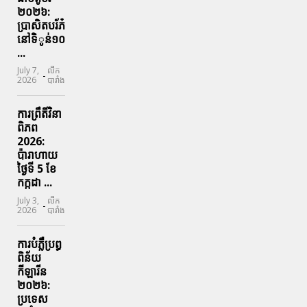
២០២៦:
ប្រាសិតបរ័ភ៎
នៅទិូន់១០
...
July 7,
លីក
-
2026
បារាំង
ការព្រឹតិ៍វិនា
ពិភព
2026:
ប៉ារាហាយ
ថ្ងៃទី 5 ខែ
កក្កដា ...
July 3,
លីក
-
2026
បារាំង
ការបំភ្លឺប្រព្ធ​
ពិន័យ​
កីឡារីន​
២០២៦:
ប្រទេស​