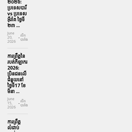
២០២៦:
ប្រទេសបារី
vs ប្រទេស
អ៊ីរ៉ាគ ថ្ងៃទី​
២៣ ...
June
លីក
-
20,
បារាំង
2026
ការព្រឹត្តនៃ
របត់កីឡាករ
2026:
ប្រិនជនលើ
ជំនួយនៅ
ថ្ងៃទី17 ខែ
មិនា ...
June
លីក
-
15,
បារាំង
2026
ការព្រឹត្ត
លំដាប់