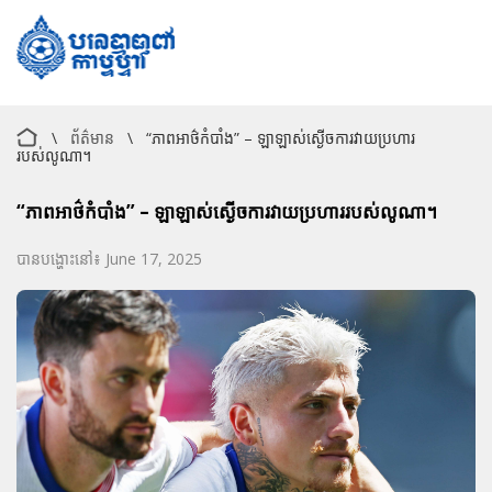
\
ព័ត៌មាន
\
“ភាពអាថ៌កំបាំង” – ឡាឡាស់ស្ងើចការវាយប្រហារ
របស់លូណា។
“ភាពអាថ៌កំបាំង” – ឡាឡាស់ស្ងើចការវាយប្រហាររបស់លូណា។
បានបង្ហោះនៅ៖ June 17, 2025