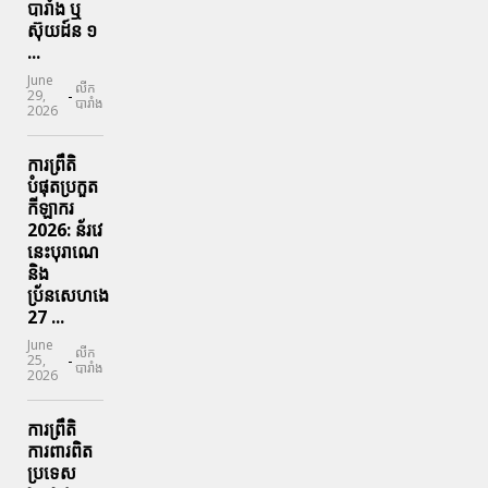
បារាំង​ ឬ​
ស៊ុយដ៍ន​ ១
...
June
លីក
-
29,
បារាំង
2026
ការព្រឹតិ
បំផុតប្រកួត
កីឡាករ
2026: ន័រវេ
នេះបុរាណេ
និង
ប្រ័នសេហងេ
27 ...
June
លីក
-
25,
បារាំង
2026
ការព្រឹតិ
ការពារ​ពិត
ប្រទេស