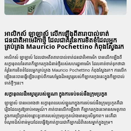
អាលិកស៍ ឡាឡាស៍ លើកឡើងពីតារាបាល់ទាត់
ជនជាតិអាមេរិកាថ្មី ដែលជាគំរូនៃការខិតខំដែលអ្នក
គ្រប់គ្រង Mauricio Pochettino កំពុងស្វែងរក
អាលិកស៍ ឡាឡាស៍ ដែលជាអតីតតារាបាល់ទាត់ជនជាតិអាមេរិក បានលើកឡើងពី
សក្តានុពលនៃតារាកីឡាករក្មេងជំនាន់ថ្មីរបស់សហរដ្ឋអាមេរិក ដែលគាត់ចាត់ទុកថាជា
គំរូនៃការខិតខំដែលអ្នកគ្រប់គ្រង Mauricio Pochettino កំពុងស្វែងរក។ ការលើក
ឡើងនេះបានធ្វើឡើងបន្ទាប់ពីការសម្តែងដ៏អស្ចារ្យរបស់កីឡាករក្មេងនេះក្នុងកីឡាបាល់
ទាត់ថ្មីៗនេះ។
សក្តានុពលដ៏អស្ចារ្យរបស់ឡូណា ក្នុងការទប់ទល់នឹងក្រុមប្រកួត
ឡាឡាស៍ បានអះអាងថា សក្តានុពលរបស់ឡូណាក្នុងការទប់ទល់នឹងក្រុមប្រកួតគឺជា
រឿងដែលគួរឱ្យចាប់អារម្មណ៍។ គាត់បានលើកឡើងថា កីឡាករក្មេងនេះមានសមត្ថភាព
ក្នុងការប្រើប្រាស់ចន្លោះខ្វះខាតរបស់ក្រុមប្រកួតយ៉ាងមានប្រសិទ្ធភាព។ នេះគឺជា
ចំណុចដ៏សំខាន់មួយដែលធ្វើឱ្យគាត់ក្លាយជាកីឡាករដ៏ពិសេសម្នាក់ក្នុងក្រុម។