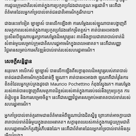
ការជួយក្រុមជាតិរបស់គាត់ក្នុងការប្រកួតប្រជែងជាលក្ខណៈអន្តរជាតិ។ នេះគឺជា
ព័ត៌មានដែលអ្នកគាំទ្របាល់ទាត់ជនជាតិអាមេរិកគួររីករាយ។
ជាងនេះទៅទៀត ឡាឡាស៍ បានលើកឡើងថា ការសម្តែងរបស់ឡូណាបានបង្ហាញពី
សមត្ថភាពរបស់គាត់ក្នុងការប្រកួតប្រជែងនៅកម្រិតខ្ពស់។ គាត់បានអះអាងថា
ប្រសិនបើឡូណាបន្តរក្សាការសម្តែងដ៏អស្ចារ្យនេះ គាត់នឹងក្លាយជាតារាបាល់ទាត់ដ៏
សំខាន់មួយសម្រាប់ក្រុមជាតិសហរដ្ឋអាមេរិកក្នុងពេលអនាគត។ នេះគឺជាសញ្ញា
វិជ្ជមានសម្រាប់ការអភិវឌ្ឍន៍បាល់ទាត់របស់សហរដ្ឋអាមេរិក។
សេចក្តីសន្និដ្ឋាន
សរុបមក អាលិកស៍ ឡាឡាស៍ បានលើកឡើងពីសក្តានុពលដ៏អស្ចារ្យរបស់តារាបាល់
ទាត់ជនជាតិអាមេរិកក្មេងជំនាន់ថ្មី ឡូណា។ គាត់បានអះអាងថា ឡូណាគឺជាគំរូនៃការ
ខិតខំដែលអ្នកគ្រប់គ្រងដូចជា Mauricio Pochettino កំពុងស្វែងរក។ ការសម្តែង
របស់គាត់បានបង្ហាញពីសមត្ថភាពដ៏ខ្ពស់របស់គាត់ក្នុងការទប់ទល់នឹងក្រុមប្រកួត ការ
តំរៀបខ្លួន និងការសម្រេចចិត្ត។ នេះគឺជាសញ្ញាវិជ្ជមានសម្រាប់អនាគតបាល់ទាត់របស់
សហរដ្ឋអាមេរិក។
អ្នកគាំទ្របាល់ទាត់គួរតាមដានព័ត៌មានអំពីឡូណាយ៉ាងជិតស្និទ្ធ ព្រោះគាត់អាចក្លាយជា
តារាបាល់ទាត់ដ៏ធំមួយក្នុងពេលអនាគត។ សក្តានុពលរបស់គាត់ក្នុងការជួយក្រុមជាតិ
សហរដ្ឋអាមេរិកក៏គួរឱ្យរំភើបផងដែរ។ នេះគឺជាព័ត៌មានដែលអ្នកគាំទ្របាល់ទាត់មិនគួរ
មើលរំលង។