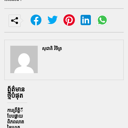
សុជាតិ វិចិត្រ
ព័ត៌មាន
ថ្មីបំផុត
ការព្រឹតិ្តី
បែបផ្លាយ
ពិភពលាត
នៃហេតុ