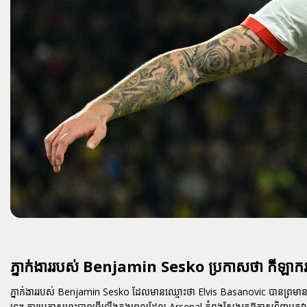
ភ្នាក់ងាររបស់ Benjamin Sesko ប្រកាសថា កីឡាករនេ
ភ្នាក់ងាររបស់ Benjamin Sesko ដែលមានឈ្មោះថា Elvis Basanovic បានព្រមានក្រុ
ទេ។ ការប្រកាសនេះបានធ្វើឡើងក្នុងពេលដែល Arsenal កំពុងស្វែងរកឱកាសទិញអ្នក