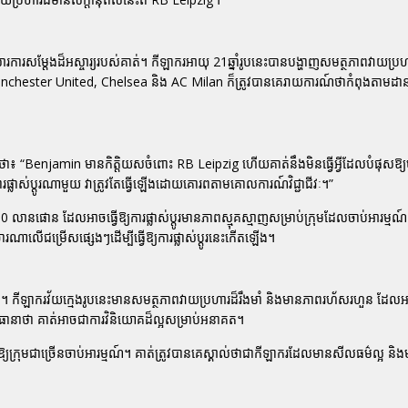
ារសម្តែងដ៏អស្ចារ្យរបស់គាត់។ កីឡាករអាយុ 21ឆ្នាំរូបនេះបានបង្ហាញសមត្ថភាពវាយប្រហា
ចជា Manchester United, Chelsea និង AC Milan ក៏ត្រូវបានគេរាយការណ៍ថាកំពុងតាមដា
់ថា៖
“Benjamin មានកិត្តិយសចំពោះ RB Leipzig ហើយគាត់នឹងមិនធ្វើអ្វីដែលបំផុសឱ្
រផ្លាស់ប្តូរណាមួយ វាត្រូវតែធ្វើឡើងដោយគោរពតាមគោលការណ៍វិជ្ជាជីវៈ។”
0 លានផោន ដែលអាចធ្វើឱ្យការផ្លាស់ប្តូរមានភាពស្មុគស្មាញសម្រាប់ក្រុមដែលចាប់អារម្
ណាលើជម្រើសផ្សេងៗដើម្បីធ្វើឱ្យការផ្លាស់ប្តូរនេះកើតឡើង។
េ។ កីឡាករវ័យក្មេងរូបនេះមានសមត្ថភាពវាយប្រហារដ៏រឹងមាំ និងមានភាពរហ័សរហួន ដែលអ
ាត់ធានាថា គាត់អាចជាការវិនិយោគដ៏ល្អសម្រាប់អនាគត។
្យក្រុមជាច្រើនចាប់អារម្មណ៍។ គាត់ត្រូវបានគេស្គាល់ថាជាកីឡាករដែលមានសីលធម៌ល្អ និង