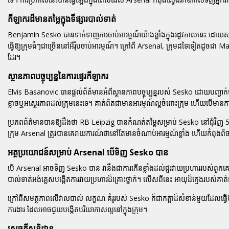
កីឡាករដ៏មានតម្លៃក្នុងទីផ្សារបាល់ទាត់
Benjamin Sesko បានទាក់ទាញការចាប់អារម្មណ៍យ៉ាងខ្លាំងក្នុងរដូវកាលនេះ ដោយសារក
ធ្វើឱ្យក្រុមធំៗជាច្រើននៅអឺរ៉ុបចាប់អារម្មណ៍។ ក្រៅពី Arsenal, ក្រុមដទៃទៀតដូ
ដែរ។
ស្ថានភាពបច្ចុប្បន្ននៃការផ្ទេរកីឡាករ
Elvis Basanovic បានផ្តល់ព័ត៌មានអំពីស្ថានភាពបច្ចុប្បន្នរបស់ Sesko ដោយបញ្ជាក
ខ្លាចឬអស្ថេរភាពដល់ក្រុមនេះទេ។ គាត់ពិតជាមានអារម្មណ៍ល្អចំពោះក្រុម ហើយបើមានកា
ប្រភពព័ត៌មានបានឱ្យដឹងថា RB Leipzig បានកំណត់តម្លៃសម្រាប់ Sesko នៅជុំវិញ 5
ក្រុម Arsenal ត្រូវបានគេរាយការណ៍ថានៅតែមានចំណាប់អារម្មណ៍ខ្លាំង ហើយកំពុងពិចារ
អត្ថប្រយោជន៍សម្រាប់ Arsenal បើទិញ Sesko បាន
បើ Arsenal អាចទិញ Sesko បាន វានឹងជាការកើនខ្លាំងដល់ជួរវាយប្រហាររបស់ពួកគ
បាល់ទាត់អង់គ្លេសបង្កើតការវាយប្រហារដ៏គ្រោះថ្នាក់។ លើសពីនេះ អាយុដ៏ក្មេងរបស់គ
ក្រៅពីសមត្ថភាពលើវាលបាល់ លក្ខណៈគំរូរបស់ Sesko ក៏ជាកត្តាដ៏សំខាន់មួយដែលធ្វើឱ
ការងារ ដែលអាចជួយបង្កើតបរិយាកាសល្អនៅក្នុងក្រុម។
សេចក្តីសន្និដ្ឋាន