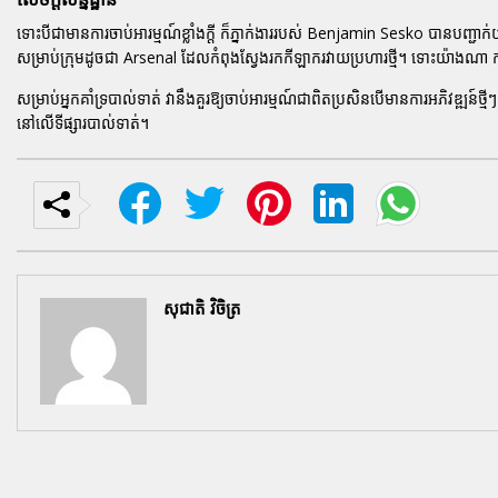
ទោះបីជាមានការចាប់អារម្មណ៍ខ្លាំងក្តី ក៏ភ្នាក់ងាររបស់ Benjamin Sesko បានបញ្ជាក
សម្រាប់ក្រុមដូចជា Arsenal ដែលកំពុងស្វែងរកកីឡាករវាយប្រហារថ្មី។ ទោះយ៉ាងណា ការ
សម្រាប់អ្នកគាំទ្របាល់ទាត់ វានឹងគួរឱ្យចាប់អារម្មណ៍ជាពិតប្រសិនបើមានការអភិវឌ្ឍន៍ថ
នៅលើទីផ្សារបាល់ទាត់។
សុជាតិ វិចិត្រ