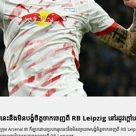
ះនឹងមិនបង្ខំចិត្តចាកចេញពី RB Leipzig នៅរដូវក្តៅន
ម Arsenal ថា កីឡាករវាយប្រហាររូបនេះនឹងមិនព្យាយាមបង្ខំចិត្តចាកចេញពី RB Leipz
វាយប្រហារដ៏មានសក្តានុពលនេះពី RB Leipzig។