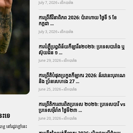
-
July 7, 2026
លីកបារាំង
ការព្រឹតិ៍វិនាពិភព 2026: ប៉ារាហាយ ថ្ងៃទី 5 ខែ
កក្កដា ...
-
July 3, 2026
លីកបារាំង
ការបំភ្លឺប្រព្ធ​ពិន័យ​កីឡារីន​២០២៦: ប្រទេស​បារាំង​ ឬ​
ស៊ុយដ៍ន​ ១ ...
-
June 29, 2026
លីកបារាំង
ការព្រឹតិបំផុតប្រកួតកីឡាករ 2026: ន័រវេនេះបុរាណេ
និង ប្រ័នសេហងេ 27 ...
-
June 25, 2026
លីកបារាំង
ការព្រឹតិការពារ​ពិតប្រទេស ២០២៦: ប្រទេសបារី vs
ប្រទេសអ៊ីរ៉ាគ ថ្ងៃទី​២៣ ...
េះទេ
-
June 20, 2026
លីកបារាំង
ig នៅរដូវក្តៅនេះ