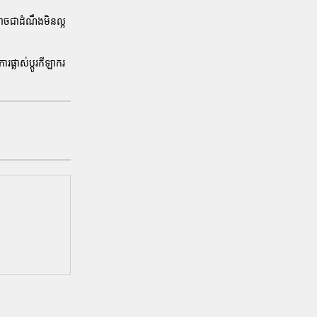
ះអាចជាដំណឹងមិនល្អ
ផ្លាស់ប្តូរកីឡាករ