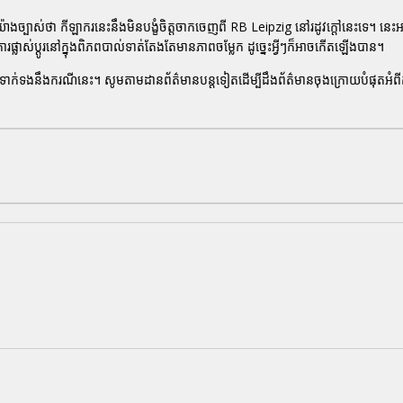
់យ៉ាងច្បាស់ថា កីឡាករនេះនឹងមិនបង្ខំចិត្តចាកចេញពី RB Leipzig នៅរដូវក្តៅនេះទេ។ នេ
ផ្លាស់ប្តូរនៅក្នុងពិភពបាល់ទាត់តែងតែមានភាពចម្លែក ដូច្នេះអ្វីៗក៏អាចកើតឡើងបាន។
្មីៗទាក់ទងនឹងករណីនេះ។ សូមតាមដានព័ត៌មានបន្តទៀតដើម្បីដឹងព័ត៌មានចុងក្រោយបំផុតអំពីការ