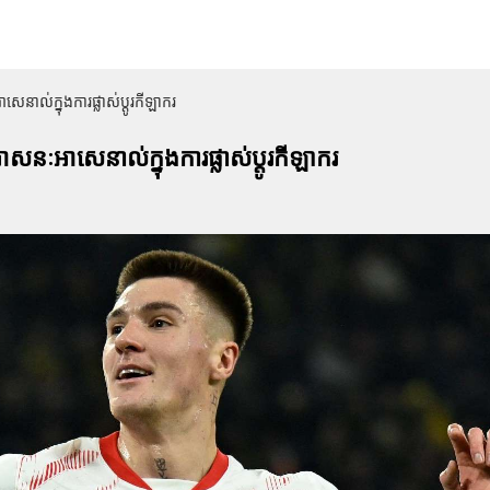
េនាល់ក្នុងការផ្លាស់ប្ដូរកីឡាករ
សនៈអាសេនាល់ក្នុងការផ្លាស់ប្ដូរកីឡាករ