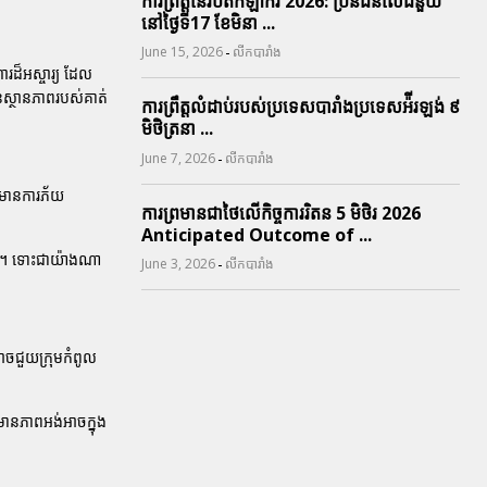
ការព្រឹត្តនៃរបត់កីឡាករ 2026: ប្រិនជនលើជំនួយ
នៅថ្ងៃទី17 ខែមិនា ...
-
June 15, 2026
លីកបារាំង
រដ៏អស្ចារ្យ ដែល
នស្ថានភាពរបស់គាត់
ការព្រឹត្តលំដាប់របស់ប្រទេសបារាំងប្រទេសអ៉ីរឡង់ ៩
មិថិត្រនា ...
-
June 7, 2026
លីកបារាំង
យមានការភ័យ
ការព្រមានជាថៃលើកិច្ចការរិតន 5 មិថិរ 2026
Anticipated Outcome of ...
មណ៍។ ទោះជាយ៉ាងណា
-
June 3, 2026
លីកបារាំង
ាចជួយក្រុមកំពូល
មានភាពអង់អាចក្នុង