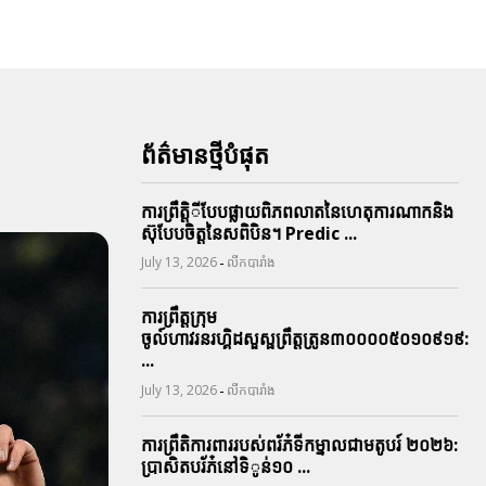
ព័ត៌មានថ្មីបំផុត
ការព្រឹតិ្តីបែបផ្លាយពិភពលាតនៃហេតុការណាកនិង
ស៊ុបែបចិត្តនៃសពិបិន។ Predic ...
-
July 13, 2026
លីកបារាំង
ការព្រឹត្តក្រុម
ចូល៍ហាវរនរហ្គិដសួស្ផព្រឹត្តត្រូន៣០០០០៥០១០៩១៩:
...
-
July 13, 2026
លីកបារាំង
ការព្រឹតិការពាររបស់ពរ័ភ៎ទីកម្នាលជាមតូបរ៍ ២០២៦:
ប្រាសិតបរ័ភ៎នៅទិូន់១០ ...