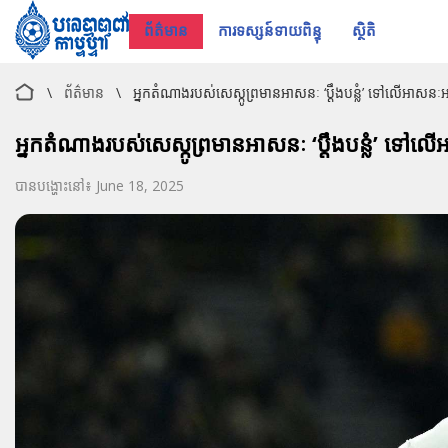
ព័ត៌មាន
ការទស្សន៍ទាយពិន្ទុ
ស្ថិតិ
\
ព័ត៌មាន
\
អ្នកតំណាងរបស់សេស្កូព្រមានអាសនៈ ‘ប្ដឹងបន្លំ’ ទៅលើអាសនៈអាស
អ្នកតំណាងរបស់សេស្កូព្រមានអាសនៈ ‘ប្ដឹងបន្លំ’ ទៅលើអា
បានបង្ហោះនៅ៖ June 18, 2025