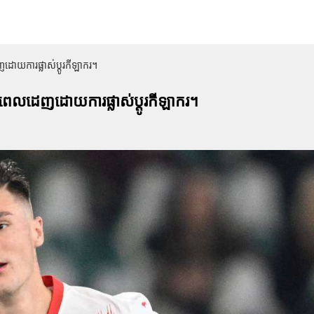
ដោយការផ្លាស់ប្តូរកីឡាករ។
ងពេលដេញដោយការផ្លាស់ប្តូរកីឡាករ។