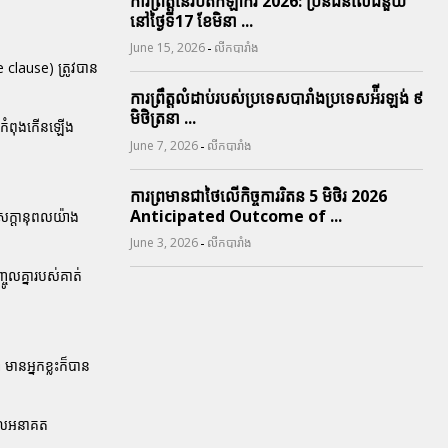
ការព្រឹត្តនៃរបត់កីឡាករ 2026: ប្រិនជនលើជំនួយ
នៅថ្ងៃទី17 ខែមិនា ...
-
June 15, 2026
លីកបារាំង
 clause) ត្រូវបាន
ការព្រឹត្តលំដាប់របស់ប្រទេសបារាំងប្រទេសអ៉ីរឡង់ ៩
មិថិត្រនា ...
កោកំពុងកើនឡើង
-
June 7, 2026
លីកបារាំង
ការព្រមានជាថៃលើកិច្ចការរិតន 5 មិថិរ 2026
Anticipated Outcome of ...
វសក្តានុពលយ៉ាង
-
June 3, 2026
លីកបារាំង
ចូលគ្នារបស់គាត់
ានអ្នកខ្លះក៏បាន
ពេលអនាគត