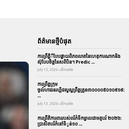
ព័ត៌មានថ្មីបំផុត
ការព្រឹតិ្តីបែបផ្លាយពិភពលាតនៃហេតុការណាកនិង
ស៊ុបែបចិត្តនៃសពិបិន។ Predic ...
-
July 13, 2026
លីកបារាំង
ការព្រឹត្តក្រុម
ចូល៍ហាវរនរហ្គិដសួស្ផព្រឹត្តត្រូន៣០០០០៥០១០៩១៩:
...
-
July 13, 2026
លីកបារាំង
ការព្រឹតិការពាររបស់ពរ័ភ៎ទីកម្នាលជាមតូបរ៍ ២០២៦:
ប្រាសិតបរ័ភ៎នៅទិូន់១០ ...