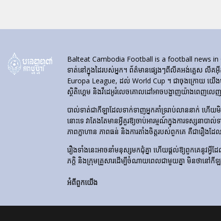
Balteat Cambodia Football is a football news in Cambod
ទាត់នៅក្នុងដៃរបស់អ្នក។ ព័ត៌មានផ្សេងៗពីលីគអង់គ្លេស លីគអ៊
Europa League, ដល់ World Cup ។ ជាចុងក្រោយ យើងបង្ហា
ស្ថិតិហ្គេម និងវីដេអូរំលេចគោលដៅអាចបង្ហាញយ៉ាងពេញលេញនៅ
បាល់ទាត់​ជា​កីឡា​ដែល​ទាក់​ទាញ​អ្នក​គាំទ្រ​រាប់​លាន​នាក់ ហើយ
នោះទេ វាតែងតែមានអ្វីគួរឱ្យចាប់អារម្មណ៍ក្នុងការទស្សនាបាល់
ភាពក្លាហាន ភាពធន់ និងការតាំងចិត្តរបស់ពួកគេ គឺជារឿងដែ
រឿងទាំងនេះអាចនាំមនុស្សមកជុំគ្នា ហើយផ្តល់ឱ្យពួកគេនូវអ្វីដែល
ភក្តិ និងក្រុមគ្រួសារដើម្បីចំណាយពេលជាមួយគ្នា មិនថានៅកី
អំពីពួកយើង