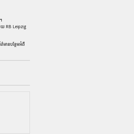
់។
មួយ RB Leipzig
ត៌មានបន្ថែមអំពី