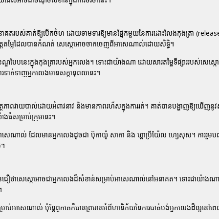
សអនាគតរបស់គាត់ឱ្យបើកចំហ ដោយទាមទារឱ្យមានផ្នែកមួយនៃការដោះលែងកុងត្រា (release
ញចិត្តតម្លៃដែលបានកំណត់ សេស្កោអាចចាកចេញពីអាសេណាល់ដោយសិទ្ធិ។
ណ្ឌបែបនេះក្នុងកុងត្រារបស់អ្នកលេង។ ទោះជាយ៉ាងណា ដោយសារតម្លៃទីផ្សាររបស់សេស្
ការទាក់ទាញអ្នកលេងមានសក្តានុពលនេះ។
នសមត្ថភាពវាយបាល់ដោយអំពាវនាវ និងមានភាពរហ័សក្នុងការរត់។ គាត់បានបង្ហាញឱ្យឃើញនូ
ាងធំសម្រាប់ក្រុមនេះ។
អាសេណាល់ ដែលមានអ្នកលេងដូចជា ប៊ុកាយ៉ូ សាកា និង ហ្គាប្រីយ៉ែល ហ្សេសុស។ ការរួមបញ្
ម។
ួយចំនួនជឿថាសេស្កោអាចជាអ្នកលេងដ៏សំខាន់សម្រាប់អាសេណាល់នៅអនាគត។ ទោះជាយ៉ាងណា ម
។
ម្រាប់អាសេណាល់ ប៉ុន្តែពួកគេក៏បានព្រមានអំពីហានិភ័យនៃការបាត់បង់អ្នកលេងដ៏ល្អនៅ