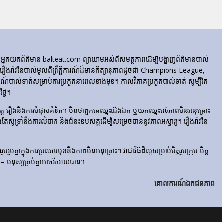
ក្រុមអ្នកយកព័ត៌មាន balteat.com ព្យាយាមអស់ពីសមត្ថភាពដើម្បីបង្ហាញព័ត៌មានបាល់
្លេចរឿងរ៉ាវនៃបាល់មូលពីព្រឹត្តិការណ៍ដ៏មានកិត្យានុភាពដូចជា Champions League,
៍បាល់ទាត់សម្រាប់ការប្រកួតនាពេលខាងមុខ។ កាលវិភាគប្រកួតបាល់ទាត់ សូម្បីតែ
្ងៃ។
​រំភើប​ចិត្ត រឿង​និង​ការ​បំផុស​គំនិត។ មិនថាពួកគេឈ្នះជើងឯក ឬយកឈ្នះលើភាពមិនអនុគ្រោះ
ែងតែស៊ូទ្រាំនឹងការលំបាក និងជំនះឧបសគ្គដើម្បីសម្រេចបាននូវភាពអស្ចារ្យ។ រឿងរ៉ាវនៃ
មគ្នាក្នុងការប្រឈមមុខនឹងភាពមិនអនុគ្រោះ។ វាជាវិធីដ៏ល្អសម្រាប់មិត្តរួមក្រុម មិត្ត
– មនុស្សគ្រប់គ្នាអាចរីករាយបាន។
គោលការណ៍ឯកជនភាព