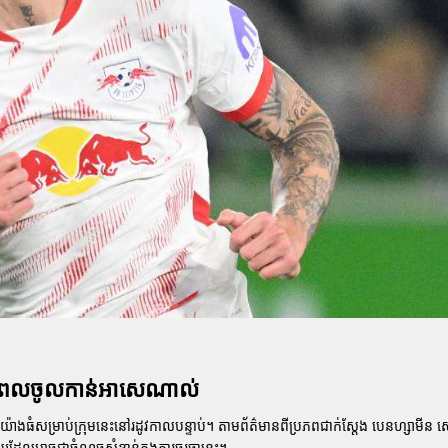
ុនពេលចូលកាន់អាសេណាល់
លម្អយ៉ាងធំសម្រាប់ក្រុមនេះនៅរដូវកាលបន្ទាប់។ តាមព័ត៌មានពីប្រភពជាក់ស្តែង បេនហ្សាមីន 
ារមួយដែលអាចជាចំណុចសំខាន់ក្នុងការចរចានេះ។