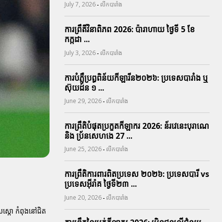
-
July 7, 2026
លីកបារាំង
ការព្រឹតិ៍វិនាពិភព 2026: ប៉ារាហាយ ថ្ងៃទី 5 ខែ
កក្កដា ...
-
July 3, 2026
លីកបារាំង
ការបំភ្លឺប្រព្ធ​ពិន័យ​កីឡារីន​២០២៦: ប្រទេស​បារាំង​ ឬ​
ស៊ុយដ៍ន​ ១ ...
-
June 29, 2026
លីកបារាំង
ការព្រឹតិបំផុតប្រកួតកីឡាករ 2026: ន័រវេនេះបុរាណេ
និង ប្រ័នសេហងេ 27 ...
-
June 25, 2026
លីកបារាំង
ការព្រឹតិការពារ​ពិតប្រទេស ២០២៦: ប្រទេសបារី vs
ប្រទេសអ៊ីរ៉ាគ ថ្ងៃទី​២៣ ...
-
June 20, 2026
លីកបារាំង
សេស្កោ កំពុងនៅជិត