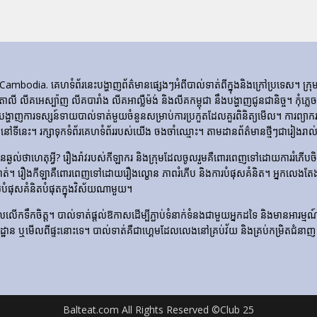
ia. គេហទំព័រ​នេះ​បង្ហាញ​ព័ត៌មាន​ផ្សេងៗ​អំពី​បាល់ទាត់​ពី​ក្នុង​និង​ក្រៅ​ប្រទេស។ 
ីតាលី លីគអេស្ប៉ាញ លីគបារាំង លីគអាល្លឺម៉ង់ និងលីគកម្ពុជា នឹងបង្ហាញជូនជានិច្ច។ កុំភ
ញការទស្សន៍ទាយបាល់ទាត់មួយចំនួនសម្រាប់ការប្រកួតដែលគួរពិនិត្យមើល។ ការព្យាករណ
ទីនេះ។ រក្សាទុកទំព័រគេហទំព័ររបស់យើង ចងចាំឈ្មោះ។ តាមដានព័ត៌មានថ្មីៗជារៀងរាល់ថ
​មិន​ឆ្ងល់​ថា​ហេតុអ្វី? រឿងរ៉ាវ​របស់​កីឡាករ និង​ក្រុម​ដែល​ចូលរួម​គឺ​ពោរពេញ​ទៅ​ដោយ​ការ
ទាត់។ រឿង​កីឡា​គឺ​ពោរពេញ​ទៅ​ដោយ​រឿង​ល្ខោន ភាព​រំភើប និង​ការ​បំផុស​គំនិត។ អ្នកលេងត
លបំផុសគំនិតបំផុតក្នុងវិស័យណាមួយ។
លើកទឹកចិត្ត។ បាល់ទាត់ផ្តល់ឱកាសដើម្បីភ្ជាប់ទំនាក់ទំនងជាមួយអ្នកដទៃ និងមានអារម្មណ៍រួបរួ
ឡដ្ឋាន ឬមើលពីផ្ទះនោះទេ។ បាល់ទាត់គឺជាហ្គេមដែលលេងនៅគ្រប់វ័យ និងគ្រប់កម្រិតជំនាញ 
Balteat.com All Rights Reserved ©Club 25