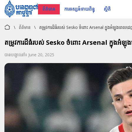
ព័ត៌មាន
ការទស្សន៍ទាយពិន្ទុ
ស្ថិតិ
\
ព័ត៌មាន
\
តម្រូវការដ៏ធំរបស់ Sesko ចំពោះ Arsenal ក្នុងអំឡុងពេលដេញ
តម្រូវការដ៏ធំរបស់ Sesko ចំពោះ Arsenal ក្នុងអំឡុ
បានបង្ហោះនៅ៖ June 20, 2025