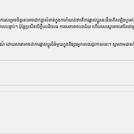
្រេចចិត្តនេះអាចជាកត្តាសំខាន់ក្នុងការកំណត់ថាតើការផ្លាស់ប្តូរនេះនឹងកើតឡើងឬអត
្ទាប់។ ប៉ុន្តែប្រសិនបើក្លឹបបដិសេធ ការចរចាអាចបរាជ័យ ហើយសេស្កោអាចនៅតែជា
ណ៍ ដោយសារវាអាចជាការផ្លាស់ប្តូរដ៏ធំមួយក្នុងទីផ្សារអ្នកលេងរដូវកាលនេះ។ សូមតាមដានព័