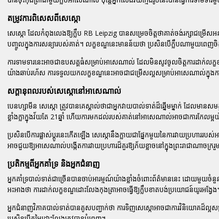
តម្រូវការពិសេសពីសេស្កោ
សេស្កោ ដែលកំពុងលេងឱ្យក្លឹប RB Leipzig បានសម្រេចចិត្តថាគាត់ចង់រក្សាជម្រើ
បញ្ចូលក្នុងការសន្យារបស់គាត់។ លក្ខខណ្ឌនេះមានន័យថា ប្រសិនបើក្លឹបណាមួយពេ
ការទាមទារនេះអាចជាឧបសគ្គធំសម្រាប់អាសេណាល់ ដែលមិនសូវចូលចិត្តការដាក់លក្ខខ
យ៉ាងឆាប់រហ័ស ការទទួលយកលក្ខខណ្ឌនេះអាចជាជម្រើសល្អសម្រាប់អាសេណាល់ក្នុង
សក្តានុពលរបស់សេស្កោនៅអាសេណាល់
បេនហ្សាមីន សេស្កោ ត្រូវបានគេស្គាល់ថាជាអ្នកវាយបាល់ទាត់ដ៏ឆ្នើមម្នាក់ ដែលមា
ខ្លាំងក្លាក្នុងវ័យតែ 21ឆ្នាំ ហើយការមកដល់របស់គាត់នៅអាសេណាល់អាចជាការកែលម្អយ៉
ប្រសិនបើការផ្លាស់ប្តូរនេះកើតឡើង សេស្កោនឹងក្លាយជាផ្នែកមួយនៃការវាយប្រហាររបស់
អាចជួយឱ្យអាសេណាល់បង្កើតការវាយប្រហារដ៏គួរឱ្យភ័យខ្លាចនៅក្នុងព្រះរាជាណាចក្ររួ
ប្រតិកម្មពីអ្នកគាំទ្រ និងអ្នកជំនាញ
អ្នកគាំទ្របាល់ទាត់ជាច្រើនបានចាប់អារម្មណ៍យ៉ាងខ្លាំងចំពោះព័ត៌មាននេះ ដោយម
អះអាងថា ការដាក់លក្ខខណ្ឌដោះលែងកុងត្រាអាចធ្វើឱ្យក្លឹបខាតបង់ប្រយោជន៍យូរអង្វែង
អ្នកជំនាញវិភាគបាល់ទាត់បានគូសបញ្ជាក់ថា ការទិញសេស្កោអាចជាការវិនិយោគដ៏ល្អស
ប្រសិនបើតម្លៃដោះលែងត្រូវបានបំពេញ។