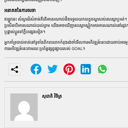
អនាគតនៃការចរចា
ឥឡូវនេះ សំណួរដ៏សំខាន់គឺតើអាសេណាល់នឹងទទួលយកលក្ខខណ្ឌរបស់សេស្កោឬអត់។ ការសម
ប្រសិនបើអាសេណាល់យល់ព្រម យើងអាចឃើញសេស្កោស្លៀកអាវអាសេណាល់នៅរដូវកាលបន
ឬផ្លាស់ប្តូរទៅក្លឹបផ្សេងទៀត។
អ្នកគាំទ្របាល់ទាត់នៅទូទាំងពិភពលោកកំពុងរង់ចាំមើលការអភិវឌ្ឍន៍នេះដោយចាប់អារម្ម
ការអភិវឌ្ឍន៍នេះតាមរយៈប្រព័ន្ធផ្សព្វផ្សាយរបស់ GOAL។
សុជាតិ វិចិត្រ