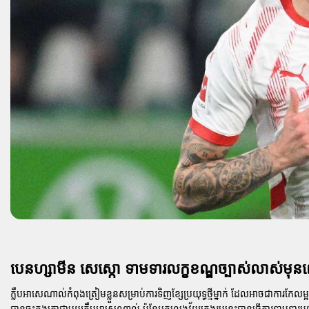
បេនហ្សាមីន សេស្កោ ទាមទារលក្ខខណ្ឌច្បាស់លាស់ម
ក្លឹបអាសេណាល់កំពុងត្រៀមខ្លួនសម្រាប់ការទិញខ្សែប្រយុទ្ធថ្មីម្នាក់ ដែលអាចជាការកែ
បានចុះកុងត្រាជាមួយក្លឹបអាសេណាល់ ប៉ុន្តែអ្នកលេងវ័យក្មេងរូបនេះបានធ្វើការទាមទ