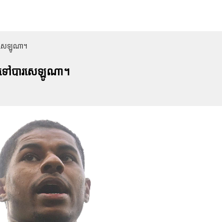
បារសេឡូណា។
ន់ឈឺទៅបារសេឡូណា។