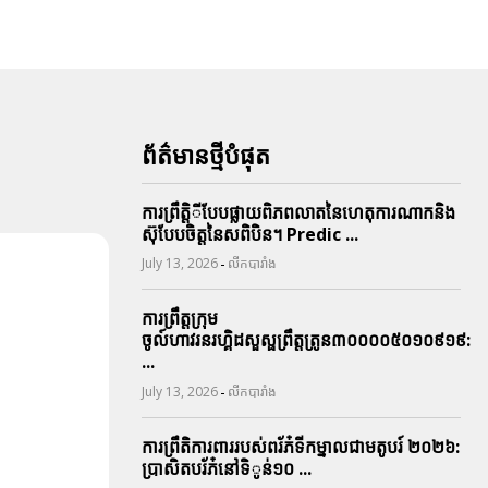
ព័ត៌មានថ្មីបំផុត
ការព្រឹតិ្តីបែបផ្លាយពិភពលាតនៃហេតុការណាកនិង
ស៊ុបែបចិត្តនៃសពិបិន។ Predic ...
-
July 13, 2026
លីកបារាំង
ការព្រឹត្តក្រុម
ចូល៍ហាវរនរហ្គិដសួស្ផព្រឹត្តត្រូន៣០០០០៥០១០៩១៩:
...
-
July 13, 2026
លីកបារាំង
ការព្រឹតិការពាររបស់ពរ័ភ៎ទីកម្នាលជាមតូបរ៍ ២០២៦:
ប្រាសិតបរ័ភ៎នៅទិូន់១០ ...