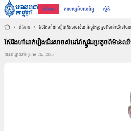
ព័ត៌មាន
ការទស្សន៍ទាយពិន្ទុ
ស្ថិតិ
\
ព័ត៌មាន
\
ស៊ែរីងហាំដាក់រឿងដើរសាចសំដៅរ៉ាស្ហ្វរិដប្រគួចពីម៉ាន់ឈឺទៅ
ស៊ែរីងហាំដាក់រឿងដើរសាចសំដៅរ៉ាស្ហ្វរិដប្រគួចពីម៉ា
បានបង្ហោះនៅ៖ June 26, 2025