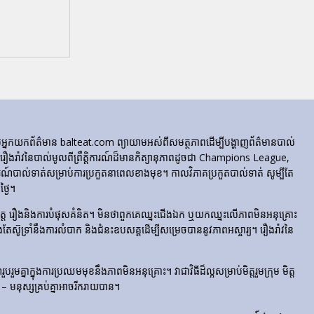
ក្រុមអ្នកយកព័ត៌មាន balteat.com ព្យាយាមអស់ពីសមត្ថភាពដើម្បីបង្ហាញព័ត៌មានបាល់
្លេចរឿងរ៉ាវនៃបាល់មូលពីព្រឹត្តិការណ៍ដ៏មានកិត្យានុភាពដូចជា Champions League,
៍បាល់ទាត់សម្រាប់ការប្រកួតនាពេលខាងមុខ។ កាលវិភាគប្រកួតបាល់ទាត់ សូម្បីតែ
្ងៃ។
​រំភើប​ចិត្ត រឿង​និង​ការ​បំផុស​គំនិត។ មិនថាពួកគេឈ្នះជើងឯក ឬយកឈ្នះលើភាពមិនអនុគ្រោះ
ែងតែស៊ូទ្រាំនឹងការលំបាក និងជំនះឧបសគ្គដើម្បីសម្រេចបាននូវភាពអស្ចារ្យ។ រឿងរ៉ាវនៃ
មគ្នាក្នុងការប្រឈមមុខនឹងភាពមិនអនុគ្រោះ។ វាជាវិធីដ៏ល្អសម្រាប់មិត្តរួមក្រុម មិត្ត
– មនុស្សគ្រប់គ្នាអាចរីករាយបាន។