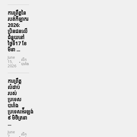
ការព្រឹត្តនៃ
របត់កីឡាករ
2026:
ប្រិនជនលើ
ជំនួយនៅ
ថ្ងៃទី17 ខែ
មិនា ...
June
លីក
-
15,
បារាំង
2026
ការព្រឹត្ត
លំដាប់
របស់
ប្រទេស
បារាំង
ប្រទេសអ៉ីរឡង់
៩ មិថិត្រនា
...
June
លីក
-
7,