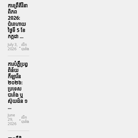
ការព្រឹតិ៍វិនា
ពិភព
2026:
ប៉ារាហាយ
ថ្ងៃទី 5 ខែ
កក្កដា ...
July 3,
លីក
-
2026
បារាំង
ការបំភ្លឺប្រព្ធ​
ពិន័យ​
កីឡារីន​
២០២៦:
ប្រទេស​
បារាំង​ ឬ​
ស៊ុយដ៍ន​ ១
...
June
លីក
-
29,
បារាំង
2026