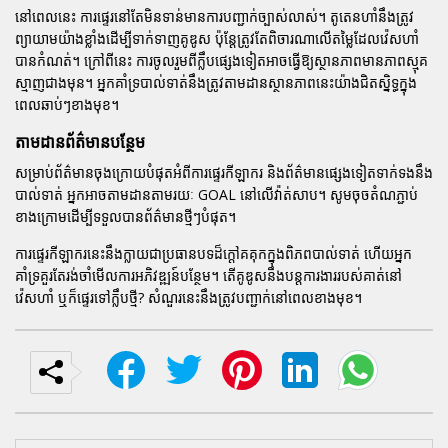
នៅពេលនេះ ការផ្ទេរនៅតែមិនទាន់មានការបញ្ជាក់ច្បាស់លាស់។ តូតេនហាំនឹងត្រូវ
ព្យាយាមយ៉ាងខ្លាំងដើម្បីទាក់ទាញគូឌូស ប៉ុន្តែត្រូវតែពិចារណាលើតម្លៃដែលវ៉េសហាំ
បានកំណត់។ ក្រៅពីនេះ ការចូលរួមពីក្លឹបផ្សេងទៀតអាចធ្វើឱ្យស្ថានភាពមានភាពស្មុគ
ស្មាញជាងមុន។ អ្នកគាំទ្របាល់ទាត់នឹងត្រូវតាមដានស្ថានភាពនេះយ៉ាងជិតស្និទ្ធក្នុង
ពេលឆាប់ៗខាងមុខ។
តាមដានព័ត៌មានបន្ថែម
សម្រាប់ព័ត៌មានចុងក្រោយបំផុតអំពីការផ្ទេរកីឡាករ និងព័ត៌មានផ្សេងទៀតទាក់ទងនឹង
បាល់ទាត់ អ្នកអាចតាមដានតាមរយៈ
GOAL
នៅលើវ៉ាត់សាប។ សូមចុចតំណភ្ជាប់
ខាងក្រោមដើម្បីទទួលបានព័ត៌មានថ្មីៗបំផុត។
ការផ្ទេរកីឡាករនេះនឹងក្លាយជាប្រធានបទដ៏ក្តៅគគុកក្នុងពិភពបាល់ទាត់ ហើយអ្នក
គាំទ្រគួរតែរង់ចាំមើលការអភិវឌ្ឍន៍បន្ថែម។ តើគូឌូសនឹងបន្តការងាររបស់គាត់នៅ
វ៉េសហាំ ឬក៏ផ្ទេរទៅក្លឹបថ្មី? សំណួរនេះនឹងត្រូវបញ្ជាក់នៅពេលខាងមុខ។