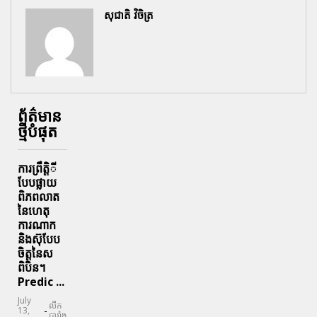
សុជាតិ វិចិត្រ
ព័ត៌មាន
ថ្មីបំផុត
ការព្រឹតិ្តី
បែបផ្លាយ
ពិភពលាត
នៃហេតុ
ការណាក
និងស៊ុបែប
ចិត្តនៃស
ពិបិន។
Predic ...
July
លីក
-
13,
បារាំង