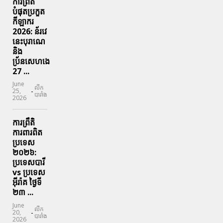
ការព្រឹតិ
បំផុតប្រកួត
កីឡាករ
2026: ន័រវេ
នេះបុរាណេ
និង
ប្រ័នសេហងេ
27 ...
June
លីក
-
25,
បារាំង
2026
ការព្រឹតិ
ការពារ​ពិត
ប្រទេស
២០២៦:
ប្រទេសបារី
vs ប្រទេស
អ៊ីរ៉ាគ ថ្ងៃទី​
២៣ ...
June
លីក
-
20,
បារាំង
2026