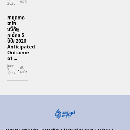
បារាំង
2026
ការព្រមាន
ជាថៃ
លើកិច្ច
ការរិតន 5
មិថិរ 2026
Anticipated
Outcome
of ...
June
លីក
-
3,
បារាំង
2026