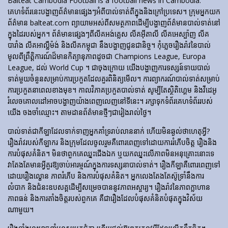
Balteat Cambodia Football is a football news in Cambodia.
គេហទំព័រ​នេះ​បង្ហាញ​ព័ត៌មាន​ផ្សេងៗ​អំពី​បាល់ទាត់​ពី​ក្នុង​និង​ក្រៅ​ប្រទេស។ ក្រុមអ្នកយក
ព័ត៌មាន balteat.com ព្យាយាមអស់ពីសមត្ថភាពដើម្បីបង្ហាញព័ត៌មានបាល់ទាត់នៅ
ក្នុងដៃរបស់អ្នក។ ព័ត៌មានផ្សេងៗពីលីគអង់គ្លេស លីគអ៊ីតាលី លីគអេស្ប៉ាញ លីគ
បារាំង លីគអាល្លឺម៉ង់ និងលីគកម្ពុជា នឹងបង្ហាញជូនជានិច្ច។ កុំភ្លេចរឿងរ៉ាវនៃបាល់
មូលពីព្រឹត្តិការណ៍ដ៏មានកិត្យានុភាពដូចជា Champions League, Europa
League, ដល់ World Cup ។ ជាចុងក្រោយ យើងបង្ហាញការទស្សន៍ទាយបាល់
ទាត់មួយចំនួនសម្រាប់ការប្រកួតដែលគួរពិនិត្យមើល។ ការព្យាករណ៍បាល់ទាត់សម្រាប់
ការប្រកួតនាពេលខាងមុខ។ កាលវិភាគប្រកួតបាល់ទាត់ សូម្បីតែស្ថិតិហ្គេម និងវីដេអូ
រំលេចគោលដៅអាចបង្ហាញយ៉ាងពេញលេញនៅទីនេះ។ រក្សាទុកទំព័រគេហទំព័ររបស់
យើង ចងចាំឈ្មោះ។ តាមដានព័ត៌មានថ្មីៗជារៀងរាល់ថ្ងៃ។
បាល់ទាត់​ជា​កីឡា​ដែល​ទាក់​ទាញ​អ្នក​គាំទ្រ​រាប់​លាន​នាក់ ហើយ​មិន​ឆ្ងល់​ថា​ហេតុអ្វី?
រឿងរ៉ាវ​របស់​កីឡាករ និង​ក្រុម​ដែល​ចូលរួម​គឺ​ពោរពេញ​ទៅ​ដោយ​ការ​រំភើប​ចិត្ត រឿង​និង​
ការ​បំផុស​គំនិត។ មិនថាពួកគេឈ្នះជើងឯក ឬយកឈ្នះលើភាពមិនអនុគ្រោះនោះទេ
វាតែងតែមានអ្វីគួរឱ្យចាប់អារម្មណ៍ក្នុងការទស្សនាបាល់ទាត់។ រឿង​កីឡា​គឺ​ពោរពេញ​ទៅ​
ដោយ​រឿង​ល្ខោន ភាព​រំភើប និង​ការ​បំផុស​គំនិត។ អ្នកលេងតែងតែស៊ូទ្រាំនឹងការ
លំបាក និងជំនះឧបសគ្គដើម្បីសម្រេចបាននូវភាពអស្ចារ្យ។ រឿងរ៉ាវនៃភាពក្លាហាន
ភាពធន់ និងការតាំងចិត្តរបស់ពួកគេ គឺជារឿងដែលបំផុសគំនិតបំផុតក្នុងវិស័យ
ណាមួយ។