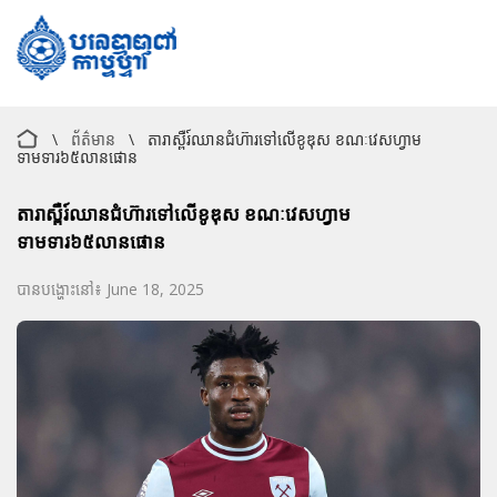
\
ព័ត៌មាន
\
តារាស្ពឺរ៍ឈានជំហ៊ារទៅលើខូឌុស ខណៈវេសហ្វាម
ទាមទារ៦៥លានផោន
តារាស្ពឺរ៍ឈានជំហ៊ារទៅលើខូឌុស ខណៈវេសហ្វាម
ទាមទារ៦៥លានផោន
បានបង្ហោះនៅ៖ June 18, 2025