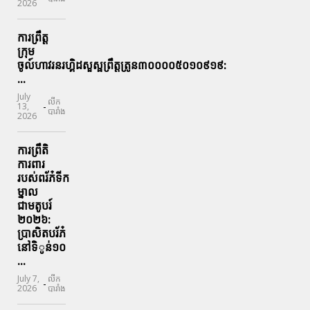
2026
ការព្រឹត្ត
ក្រុម
ចូល៍ហាវរនរហ្គិដសួស្ផព្រឹត្តត្រូន៣០០០០៥០១០៩១៩:
...
July
លីក
-
13,
បារាំង
2026
ការព្រឹតិ
ការពារ
របស់ពរ័ភ៎ទីក
ម្នាល
ជាមតូបរ៍
២០២៦:
ប្រាសិតបរ័ភ៎
នៅទិូន់១០
...
July 7,
លីក
-
2026
បារាំង