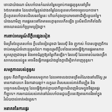
ទោះជាយ៉ាងណា វ៉េសហាំបានកំណត់តម្លៃសម្រាប់ការផ្ទេរគូឌូសនៅត្រឹម
៦៥លានផោន ដែលជាតម្លៃខ្ពស់ជាងតម្លៃដែលតូតេនហាំអាចទទួលយកបាន។
ក្លឹបតូតេនហាំបានបដិសេធតម្លៃនេះ ហើយកំពុងព្យាយាមចរចាដើម្បីបន្ថយតម្លៃ។
យ៉ាងណាមិញ ការផ្ទេរនេះនៅតែមានសក្តានុពលកើតឡើង ប្រសិនបើភាគីទាំងពីរ
អាចឈានដល់កិច្ចព្រមព្រៀងគ្នា។
ការចាប់អារម្មណ៍ពីក្លឹបផ្សេងទៀត
មិនត្រឹមតែតូតេនហាំទេ ក្លឹបដទៃទៀតដូចជា
ឆែលស៊ី
និង
ញូកាស់
ក៏បានបង្ហាញពីការ
ចាប់អារម្មណ៍ចំពោះគូឌូសដែរ។ ការចូលរួមពីក្លឹបទាំងនេះអាចធ្វើឱ្យការផ្ទេរមានភាព
ស្មុគស្មាញជាងមុន និងអាចជំរុញឱ្យតម្លៃកើនឡើង។ ឆែលស៊ី ដែលមានបំណងពង្រឹក
សាកសពរបស់ខ្លួន អាចនឹងធ្វើការផ្ទេរយ៉ាងខ្លាំងក្លាដើម្បីទាក់ទាញគូឌូស។
សមត្ថភាពរបស់គូឌូស
គូឌូស គឺជាកីឡាករដ៏មានសមត្ថភាព ដែលអាចលេងបានច្រើនតំណែងនៅលើស្ពែ រួម
មានការវាយបក និងការវាយឆ្មក់។ លក្ខណៈពិសេសរបស់គាត់គឺល្បឿន និង
បច្ចេកទេសដ៏អស្ចារ្យ ដែលធ្វើឱ្យគាត់ក្លាយជាកីឡាករដ៏ពេញនិយមក្នុងទីផ្សារផ្ទេរ
កីឡាករ។ ការមកដល់របស់គាត់នៅវ៉េសហាំបានជួយក្លឹបនេះឱ្យមានភាពរឹងមាំក្នុង
វិស័យបាល់ទាត់អង់គ្លេស។
អនាគតនៃការផ្ទេរ