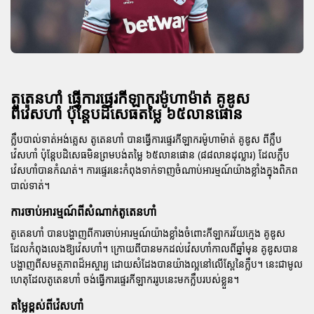
តូតេនហាំ ធ្វើការផ្ទេរកីឡាករម៉ូហាម៉ាត់ គូឌូស
ពីវ៉េសហាំ ប៉ុន្តែបដិសេធតម្លៃ ៦៥លានផោន
ក្លឹបបាល់ទាត់អង់គ្លេស
តូតេនហាំ
បានធ្វើការផ្ទេរកីឡាករម៉ូហាម៉ាត់
គូឌូស
ពីក្លឹប
វ៉េសហាំ
ប៉ុន្តែបដិសេធមិនព្រមបង់តម្លៃ ៦៥លានផោន (៨៨លានដុល្លារ) ដែលក្លឹប
វ៉េសហាំបានកំណត់។ ការផ្ទេរនេះកំពុងទាក់ទាញចំណាប់អារម្មណ៍យ៉ាងខ្លាំងក្នុងពិភព
បាល់ទាត់។
ការចាប់អារម្មណ៍ពីសំណាក់តូតេនហាំ
តូតេនហាំ បានបង្ហាញពីការចាប់អារម្មណ៍យ៉ាងខ្លាំងចំពោះកីឡាករវ័យក្មេង
គូឌូស
ដែលកំពុងលេងឱ្យវ៉េសហាំ។ ក្រោយពីបានមកដល់វ៉េសហាំកាលពីឆ្នាំមុន គូឌូសបាន
បង្ហាញពីសមត្ថភាពដ៏អស្ចារ្យ ដោយសំដែងបានយ៉ាងល្អនៅលើស្ពែនៃក្លឹប។ នេះជាមូល
ហេតុដែលតូតេនហាំ ចង់ធ្វើការផ្ទេរកីឡាកររូបនេះមកក្លឹបរបស់ខ្លួន។
តម្លៃខ្ពស់ពីវ៉េសហាំ