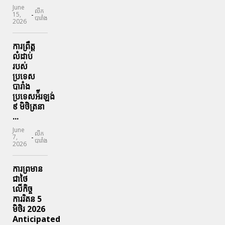
June
លីក
-
15,
បារាំង
2026
ការព្រឹត្ត
លំដាប់
របស់
ប្រទេស
បារាំង
ប្រទេសអ៉ីរឡង់
៩ មិថិត្រនា
...
June
លីក
-
7,
បារាំង
2026
ការព្រមាន
ជាថៃ
លើកិច្ច
ការរិតន 5
មិថិរ 2026
Anticipated