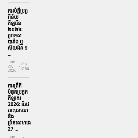
ការបំភ្លឺប្រព្ធ​
ពិន័យ​
កីឡារីន​
២០២៦:
ប្រទេស​
បារាំង​ ឬ​
ស៊ុយដ៍ន​ ១
...
June
លីក
-
29,
បារាំង
2026
ការព្រឹតិ
បំផុតប្រកួត
កីឡាករ
2026: ន័រវេ
នេះបុរាណេ
និង
ប្រ័នសេហងេ
27 ...
June