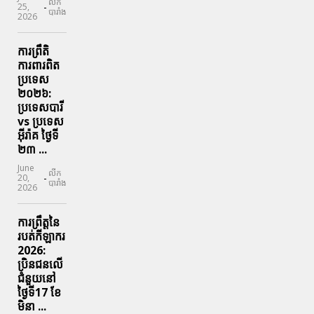
លីក
-
25,
បារាំង
2026
ការព្រឹតិ
ការពារ​ពិត
ប្រទេស
២០២៦:
ប្រទេសបារី
vs ប្រទេស
អ៊ីរ៉ាគ ថ្ងៃទី​
២៣ ...
June
លីក
-
20,
បារាំង
2026
ការព្រឹត្តនៃ
របត់កីឡាករ
2026:
ប្រិនជនលើ
ជំនួយនៅ
ថ្ងៃទី17 ខែ
មិនា ...