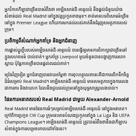
អ្នកវិភាគកីឡាជាច្រើនបានរំពឹងថា អាឡិចសាន់ដឺ-អានូលដ៍ នឹងផ្តល់ជំនួយយ៉ាង
សំខាន់ដល់ Real Madrid នៅក្នុងវគ្គប្រកួតខាងមុខ។ គាត់មានបទពិសោធន៍ច្រើន
នៅក្នុង Premier League ហើយការមកដល់របស់គាត់នឹងជំរុញសមត្ថភាពរបស់
ក្រុម។
ប្រតិកម្មពីសំណាក់អ្នកគាំទ្រ និងអ្នកជំនាញ
ការផ្លាស់ប្តូរក្លឹបរបស់អាឡិចសាន់ដឺ-អានូលដ៍ បានធ្វើឲ្យមានការពិភាក្សាជាច្រើននៅ
ក្នុងសហគមន៍
បាល់ទាត់
។ អ្នកគាំទ្រ Liverpool មួយចំនួនបានបង្ហាញការសោក
ស្តាយ ប៉ុន្តែភាគច្រើនបានផ្តល់ពរដល់គាត់។
ម្យ៉ាងវិញទៀត អ្នកជំនាញបានវាយតម្លៃថា ការចុះហត្ថលេខានេះគឺជាការលើកទឹកចិត្ត
ដ៏ធំសម្រាប់ Real Madrid។ អាឡិចសាន់ដឺ-អានូលដ៍ មានសមត្ថភាពក្នុងការលេង
ជាការពារ និងវាយបក ដែលនឹងជួយដល់ក្រុមនៅក្នុងយុទ្ធសាស្ត្រលេងបាល់។
ផែនការអនាគតរបស់ Real Madrid ជាមួយ Alexander-Arnold
Real Madrid មានផែនការធំៗសម្រាប់អាឡិចសាន់ដឺ-អានូលដ៍ នៅក្នុងអនាគត។
ក្រៅពីការប្រកួត CW Cup ក្រុមនេះមានបំណងប្រកួតនៅក្នុង La Liga និង UEFA
Champions League។ អាឡិចសាន់ដឺ-អានូលដ៍ ត្រូវបានរំពឹងថានឹងជាកីឡាករ
សំខាន់ក្នុងការសម្រេចគោលដៅទាំងនេះ។