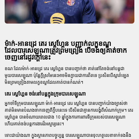
ម៉ាក់-អានដ្រេ តេរ ស្តេហ្គែន បញ្ជាក់លក្ខខណ្ឌ
ដែលបារសេឡូណាត្រូវព្រមព្រៀង បើចង់ឲ្យគាត់ចាក
ចេញនៅរដូវក្តៅនេះ
ខណៈដែលម៉ាក់-អានដ្រេ តេរ ស្តេហ្គែន បានបញ្ជាក់ថា គាត់នៅតែចង់នៅបន្តជា
មួយបារសេឡូណា ប៉ុន្តែក្តីស្រមៃនេះអាចមិនក្លាយជាការពិតទេ ប្រសិនបើស្ការ៉ាឡេត
មិនព្រមព្រៀងតាមលក្ខខណ្ឌដែលគាត់បានកំណត់។
តេរ ស្តេហ្គែន ចង់នៅបន្តក្នុងក្រុមបារសេឡូណា
អ្នកចាំទីក្រុមបារសេឡូណា ម៉ាក់-អានដ្រេ តេរ ស្តេហ្គែន បានបញ្ជាក់យ៉ាងច្បាស់ថា
គាត់មិនមានបំណងចាកចេញពីក្លឹបនេះទេ បើសិនជាគ្មានការបង្ខំពីសំណាក់ក្រុម។ តេរ
ស្តេហ្គែន បានចំណាយពេលជាង 10 ឆ្នាំក្នុងការការពារទីក្រុមរបស់បារសេឡូណា
ហើយគាត់ចង់បន្តការងារដ៏អស្ចារ្យនេះ។
ទោះជាយ៉ាងណា ក្នុងស្ថានភាពបច្ចុប្បន្ន បារសេឡូណាបានចុះហត្ថលេខាទាក់ទងនឹង