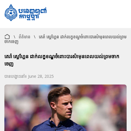
\
ព័ត៌មាន
\
តេរ៉ា ស្តេហ្គែន ដាក់លក្ខខណ្ឌចំពោះបារស៉ាមុនពេលយល់ព្រម
ចាកចេញ
តេរ៉ា ស្តេហ្គែន ដាក់លក្ខខណ្ឌចំពោះបារស៉ាមុនពេលយល់ព្រមចាក
ចេញ
បានបង្ហោះនៅ៖ June 28, 2025