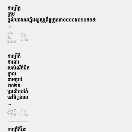
ការព្រឹត្ត
ក្រុម
ចូល៍ហាវរនរហ្គិដសួស្ផព្រឹត្តត្រូន៣០០០០៥០១០៩១៩:
...
July
លីក
-
13,
បារាំង
2026
ការព្រឹតិ
ការពារ
របស់ពរ័ភ៎ទីក
ម្នាល
ជាមតូបរ៍
២០២៦:
ប្រាសិតបរ័ភ៎
នៅទិូន់១០
...
July 7,
លីក
-
2026
បារាំង
ការព្រឹតិ៍វិនា