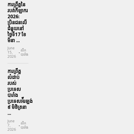
ការព្រឹត្តនៃ
របត់កីឡាករ
2026:
ប្រិនជនលើ
ជំនួយនៅ
ថ្ងៃទី17 ខែ
មិនា ...
June
លីក
-
15,
បារាំង
2026
ការព្រឹត្ត
លំដាប់
របស់
ប្រទេស
បារាំង
ប្រទេសអ៉ីរឡង់
៩ មិថិត្រនា
...
June
លីក
-
7,
បារាំង
2026