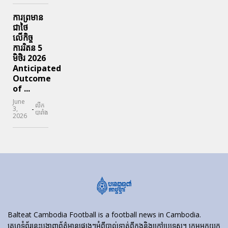
ការព្រមាន
ជាថៃ
លើកិច្ច
ការរិតន 5
មិថិរ 2026
Anticipated
Outcome
of ...
June
លីក
-
3,
បារាំង
2026
Balteat Cambodia Football is a football news in Cambodia.
គេហទំព័រ​នេះ​បង្ហាញ​ព័ត៌មាន​ផ្សេងៗ​អំពី​បាល់ទាត់​ពី​ក្នុង​និង​ក្រៅ​ប្រទេស។ ក្រុមអ្នកយក