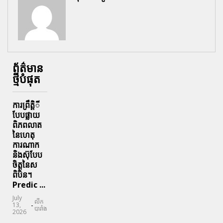
ព័ត៌មាន
ថ្មីបំផុត
ការព្រឹតិ្តី
បែបផ្លាយ
ពិភពលាត
នៃហេតុ
ការណាក
និងស៊ុបែប
ចិត្តនៃស
ពិបិន។
Predic ...
July
លីក
-
13,
បារាំង
2026