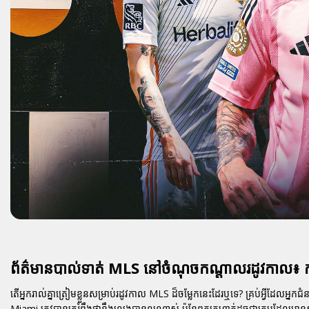
ព័ត៌មានបាល់ទាត់ MLS នៅចំណុចកណ្តាលរដូវកាល៖
តើអ្នករាល់គ្នាត្រៀមខ្លួនសម្រាប់រដូវកាល MLS ដ៏ចម្លែកនេះដែរឬទេ? គ្រប់អ្វីដែលអ្
Miami ត្រូវបានគេរំពឹងថានឹងលេងបានល្អណាស់ ប៉ុន្តែពួកគេហាក់ដូចជាក្រុមដែលមា