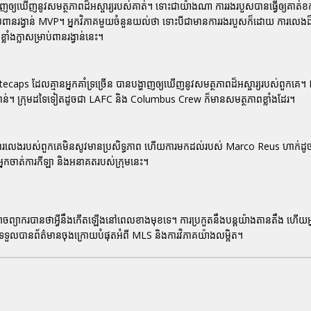
ឲ្យឃើញនូវសមត្ថភាពដ៏អស្ចារ្យរបស់គាត់។ ទោះជាយ៉ាងណា ការរងរបួសបានធ្វើឲ្យគាត់ខ
រទទួលពានរង្វាន់ MVP។ អ្នកវិភាគមួយចំនួនយល់ថា ទោះបីជាមានការរងរបួសក៏ដោយ ការលេងដ៏អ
ាំងក្លាសម្រាប់ពានរង្វាន់នេះ។
ecaps ដែលគ្មានអ្នកគាំទ្រច្រើន បានបង្ហាញឲ្យឃើញនូវសមត្ថភាពដ៏អស្ចារ្យរបស់ពួកគេ។
ង្វាន់។ ក្រុមដទៃទៀតដូចជា LAFC និង Columbus Crew ក៏មានសមត្ថភាពខ្លាំងដែរ។
ងរ។ ការលេងរបស់ពួកគេមិនសូវមានប្រសិទ្ធភាព ហើយការមកដល់របស់ Marco Reus ហាក់ដូ
់អ្នកចាត់ការកីឡា និងអនាគតរបស់ក្រុមនេះ។
ាចព្យាករបានថាអ្វីនឹងកើតឡើងនៅពេលខាងមុខទេ។ ការប្រកួតនឹងបន្តយ៉ាងតានតឹង ហើយអ្ន
្បីទទួលបានព័ត៌មានចុងក្រោយបំផុតអំពី MLS និងការវិភាគយ៉ាងលម្អិត។