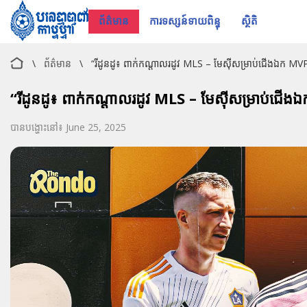
ព័ត៌មាន
ការទស្សន៍ទាយពិន្ទុ
ស្ថិតិ
\
ព័ត៌មាន
\
“រីដូនដូ៖ ពាក់កណ្តាលរដូវ MLS – មែស៊ីសម្រាប់ជើងឯក MVP វ៉ា
“រីដូនដូ៖ ពាក់កណ្តាលរដូវ MLS – មែស៊ីសម្រាប់ជើងឯក 
បានបង្ហោះនៅ៖ June 25, 2025