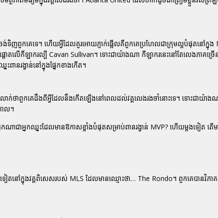
ណាចង់ទិញពួកគេទេ។ ហើយអ្វីដែលគួរអោយភ្ញាក់ផ្អើលគឺពួកគេប្រហែលជាក្រុមល្អបំផុតនៅក្
n នឹងផ្តោតលើកីឡាករល្បី Cavan Sullivan។ ទោះជាយ៉ាងណា កីឡាករនេះនៅតែលេងភាគច្រើ
ះពានរង្វាន់នៅក្នុងផ្នែកខាងកើត។
់លាក់ថាពួកគេដឹងពីអ្វីដែលនឹងកើតឡើងនៅពេលដល់វគ្គលេងរងចាំនោះទេ។ ទោះជាយ៉ាង
វកាល។
នកណាជាអ្នកឈ្នះដែលមានឱកាសខ្លាំងបំផុតសម្រាប់ពានរង្វាន់ MVP? ហើយម្តងទៀត តើមាន
េងៗទៀតនៅក្នុងវគ្គពិសេសរបស់ MLS ដែលមានឈ្មោះថា… The Rondo។ ពួកគេបានវិភាគយ៉