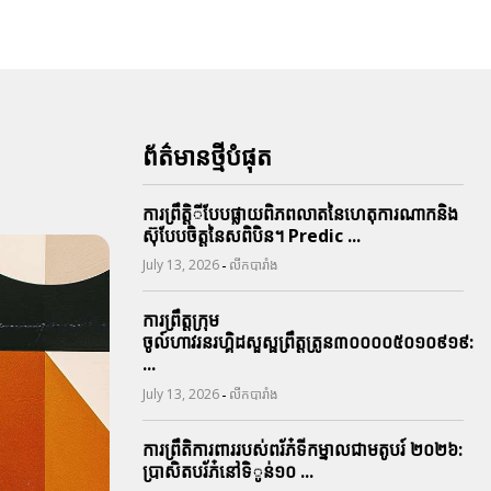
ព័ត៌មានថ្មីបំផុត
ការព្រឹតិ្តីបែបផ្លាយពិភពលាតនៃហេតុការណាកនិង
ស៊ុបែបចិត្តនៃសពិបិន។ Predic ...
-
July 13, 2026
លីកបារាំង
ការព្រឹត្តក្រុម
ចូល៍ហាវរនរហ្គិដសួស្ផព្រឹត្តត្រូន៣០០០០៥០១០៩១៩:
...
-
July 13, 2026
លីកបារាំង
ការព្រឹតិការពាររបស់ពរ័ភ៎ទីកម្នាលជាមតូបរ៍ ២០២៦:
ប្រាសិតបរ័ភ៎នៅទិូន់១០ ...