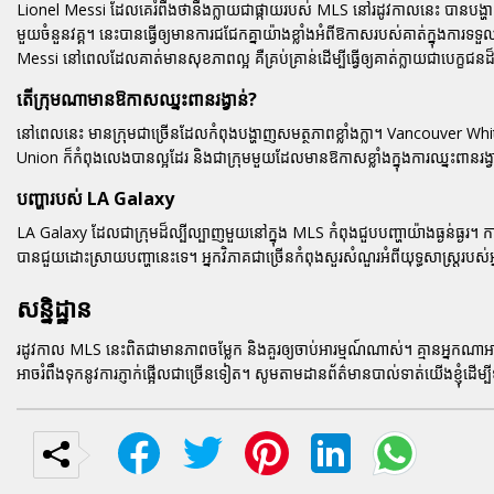
Lionel Messi ដែលគេរំពឹងថានឹងក្លាយជាផ្កាយរបស់ MLS នៅរដូវកាលនេះ បានបង្ហាញ
មួយចំនួនវគ្គ។ នេះបានធ្វើឲ្យមានការជជែកគ្នាយ៉ាងខ្លាំងអំពីឱកាសរបស់គាត់ក្នុងកា
Messi នៅពេលដែលគាត់មានសុខភាពល្អ គឺគ្រប់គ្រាន់ដើម្បីធ្វើឲ្យគាត់ក្លាយជាបេក្ខជនដ៏ខ្ល
តើក្រុមណាមានឱកាសឈ្នះពានរង្វាន់?
នៅពេលនេះ មានក្រុមជាច្រើនដែលកំពុងបង្ហាញសមត្ថភាពខ្លាំងក្លា។ Vancouver Whit
Union ក៏កំពុងលេងបានល្អដែរ និងជាក្រុមមួយដែលមានឱកាសខ្លាំងក្នុងការឈ្នះពានរ
បញ្ហារបស់ LA Galaxy
LA Galaxy ដែលជាក្រុមដ៏ល្បីល្បាញមួយនៅក្នុង MLS កំពុងជួបបញ្ហាយ៉ាងធ្ងន់ធ្
បានជួយដោះស្រាយបញ្ហានេះទេ។ អ្នកវិភាគជាច្រើនកំពុងសួរសំណួរអំពីយុទ្ធសាស្ត្ររបស
សន្និដ្ឋាន
រដូវកាល MLS នេះពិតជាមានភាពចម្លែក និងគួរឲ្យចាប់អារម្មណ៍ណាស់។ គ្មានអ្នកណាអ
អាចរំពឹងទុកនូវការភ្ញាក់ផ្អើលជាច្រើនទៀត។ សូមតាមដានព័ត៌មានបាល់ទាត់យើងខ្ញុំដើម