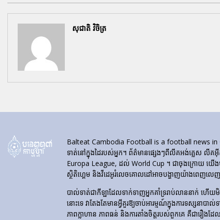
សុជាតិ វិចិត្រ
Balteat Cambodia Football is a football news in Cambod
ទាត់នៅក្នុងដៃរបស់អ្នក។ ព័ត៌មានផ្សេងៗពីលីគអង់គ្លេស លីគអ៊
Europa League, ដល់ World Cup ។ ជាចុងក្រោយ យើងបង្ហា
ស្ថិតិហ្គេម និងវីដេអូរំលេចគោលដៅអាចបង្ហាញយ៉ាងពេញលេញនៅ
បាល់ទាត់​ជា​កីឡា​ដែល​ទាក់​ទាញ​អ្នក​គាំទ្រ​រាប់​លាន​នាក់ ហើយ
នោះទេ វាតែងតែមានអ្វីគួរឱ្យចាប់អារម្មណ៍ក្នុងការទស្សនាបាល់
ភាពក្លាហាន ភាពធន់ និងការតាំងចិត្តរបស់ពួកគេ គឺជារឿងដែ