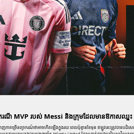
 ករណី MVP របស់ Messi និងក្រុមដែលមានឱកាសឈ្នះ
នកជំនាញភាគច្រើនព្យាករណ៍ថាអាចកើតឡើងក្នុងរយៈពេលប៉ុន្មានខែមុន ឥឡូវនេះត្រូវបានបដិសេ
នសមត្ថភាពមធ្យមក្នុងវគ្គលេងរងចាំ។ Atlanta United ដែលហាក់ដូចជាត្រៀមខ្លួនវិលត