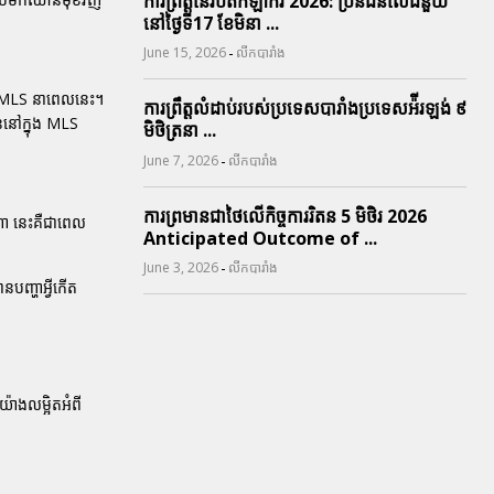
ការព្រឹត្តនៃរបត់កីឡាករ 2026: ប្រិនជនលើជំនួយ
នៅថ្ងៃទី17 ខែមិនា ...
-
June 15, 2026
លីកបារាំង
នុង MLS នាពេលនេះ។
ការព្រឹត្តលំដាប់របស់ប្រទេសបារាំងប្រទេសអ៉ីរឡង់ ៩
ននៅក្នុង MLS
មិថិត្រនា ...
-
June 7, 2026
លីកបារាំង
ការព្រមានជាថៃលើកិច្ចការរិតន 5 មិថិរ 2026
ណា នេះគឺជាពេល
Anticipated Outcome of ...
-
June 3, 2026
លីកបារាំង
បញ្ហាអ្វីកើត
ាងលម្អិតអំពី