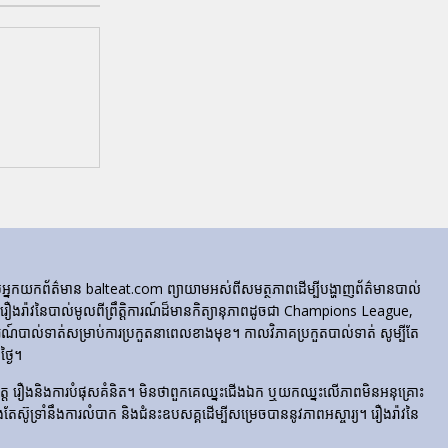
ក្រុមអ្នកយកព័ត៌មាន balteat.com ព្យាយាមអស់ពីសមត្ថភាពដើម្បីបង្ហាញព័ត៌មានបាល់
្លេចរឿងរ៉ាវនៃបាល់មូលពីព្រឹត្តិការណ៍ដ៏មានកិត្យានុភាពដូចជា Champions League,
៍បាល់ទាត់សម្រាប់ការប្រកួតនាពេលខាងមុខ។ កាលវិភាគប្រកួតបាល់ទាត់ សូម្បីតែ
្ងៃ។
​រំភើប​ចិត្ត រឿង​និង​ការ​បំផុស​គំនិត។ មិនថាពួកគេឈ្នះជើងឯក ឬយកឈ្នះលើភាពមិនអនុគ្រោះ
ែងតែស៊ូទ្រាំនឹងការលំបាក និងជំនះឧបសគ្គដើម្បីសម្រេចបាននូវភាពអស្ចារ្យ។ រឿងរ៉ាវនៃ