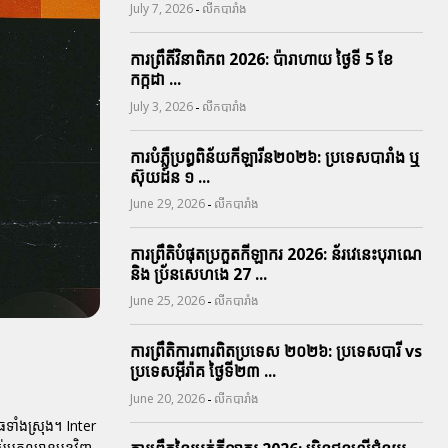
-
July 7, 2026
លីកបារាំង
ការព្រឹតិ៍វិនាពិភព 2026: ប៉ារាហាយ ថ្ងៃទី 5 ខែ
កក្កដា ...
-
July 3, 2026
លីកបារាំង
ការបំភ្លឺប្រព្ធ​ពិន័យ​កីឡារីន​២០២៦: ប្រទេស​បារាំង​ ឬ​
ស៊ុយដ៍ន​ ១ ...
-
June 29, 2026
លីកបារាំង
ការព្រឹតិបំផុតប្រកួតកីឡាករ 2026: ន័រវេនេះបុរាណេ
និង ប្រ័នសេហងេ 27 ...
-
June 25, 2026
លីកបារាំង
ការព្រឹតិការពារ​ពិតប្រទេស ២០២៦: ប្រទេសបារី vs
ប្រទេសអ៊ីរ៉ាគ ថ្ងៃទី​២៣ ...
-
June 20, 2026
លីកបារាំង
ធទាំងស្រុង។ Inter
្រឡប់មកឈានមុខវិញ