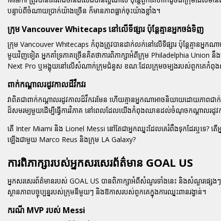
បន្ទាប់ពីចំណាយប្រាក់យ៉ាងច្រើន ក៏មានភាពធ្លាក់ចុះយ៉ាងខ្លាំង។
ក្រុម Vancouver Whitecaps នៅលើទីផ្សារ ប៉ុន្តែគ្មានអ្នកចង់ទិញ
ក្រុម Vancouver Whitecaps កំពុងត្រូវបានដាក់លក់នៅលើទីផ្សារ ប៉ុន្តែគ្មានអ្នក
មួយវិញទៀត អ្នកគាំទ្រភាគច្រើនគិតថាការពិភាក្សាអំពីក្រុម Philadelphia Unio
Next Pro ឬអង្គុយនៅលើសំណាក់ក្រុមជំនួស ខណៈដែលក្រុមចម្បងរបស់ពួកគេកំពុងឈ្ន
ពាក់កណ្តាលរដូវកាលដ៏វឹកវរ
វាពិតជាពាក់កណ្តាលរដូវកាលដ៏វឹកវរមែន ហើយគ្មានអ្នកណាអាចនិយាយដោយភាពជាក
ដ៏សមរម្យមួយដើម្បីធ្វើការវិភាគ នៅពេលដែលយើងកំពុងឈានដល់ចំណុចកណ្តាលរដូ
តើ Inter Miami និង Lionel Messi នៅតែជាអ្នកឈ្នះដែលគេរំពឹងទុកដែរឬទេ? តើអ្
ឡើងជាមួយ Marco Reus និងក្រុម LA Galaxy?
ការពិភាក្សារបស់អ្នកសរសេរព័ត៌មាន GOAL US
អ្នកសរសេរព័ត៌មានរបស់ GOAL US បានពិភាក្សាអំពីសំណួរទាំងនេះ និងសំណួរផ្ស
ស្ថានភាពបច្ចុប្បន្នរបស់ក្រុមនីមួយៗ និងឱកាសរបស់ពួកគេក្នុងការឈ្នះពានរង្វាន់។
ករណី MVP របស់ Messi