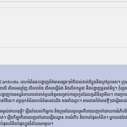
ia. គេហទំព័រ​នេះ​បង្ហាញ​ព័ត៌មាន​ផ្សេងៗ​អំពី​បាល់ទាត់​ពី​ក្នុង​និង​ក្រៅ​ប្រទេស។ 
ីតាលី លីគអេស្ប៉ាញ លីគបារាំង លីគអាល្លឺម៉ង់ និងលីគកម្ពុជា នឹងបង្ហាញជូនជានិច្ច។ កុំភ
ញការទស្សន៍ទាយបាល់ទាត់មួយចំនួនសម្រាប់ការប្រកួតដែលគួរពិនិត្យមើល។ ការព្យាករណ
ទីនេះ។ រក្សាទុកទំព័រគេហទំព័ររបស់យើង ចងចាំឈ្មោះ។ តាមដានព័ត៌មានថ្មីៗជារៀងរាល់ថ
​មិន​ឆ្ងល់​ថា​ហេតុអ្វី? រឿងរ៉ាវ​របស់​កីឡាករ និង​ក្រុម​ដែល​ចូលរួម​គឺ​ពោរពេញ​ទៅ​ដោយ​ការ
ទាត់។ រឿង​កីឡា​គឺ​ពោរពេញ​ទៅ​ដោយ​រឿង​ល្ខោន ភាព​រំភើប និង​ការ​បំផុស​គំនិត។ អ្នកលេងត
លបំផុសគំនិតបំផុតក្នុងវិស័យណាមួយ។