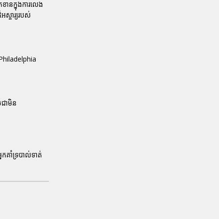
កខានក្នុងការលេង
ស្ចារ្យរបស់
 Philadelphia
ចជាមិន
កគាំទ្របាល់ទាត់