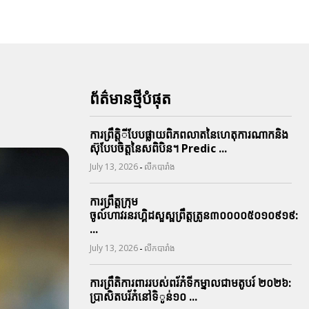
ព័ត៌មានថ្មីបំផុត
ការព្រឹតិ្តីបែបផ្លាយពិភពលាតនៃហេតុការណាកនិង
ស៊ុបែបចិត្តនៃសពិបិន។ Predic ...
-
July 13, 2026
លីកបារាំង
ការព្រឹត្តក្រុម
ចូល៍ហាវរនរហ្គិដសួស្ផព្រឹត្តត្រូន៣០០០០៥០១០៩១៩:
...
-
July 13, 2026
លីកបារាំង
ការព្រឹតិការពាររបស់ពរ័ភ៎ទីកម្នាលជាមតូបរ៍ ២០២៦:
ប្រាសិតបរ័ភ៎នៅទិូន់១០ ...