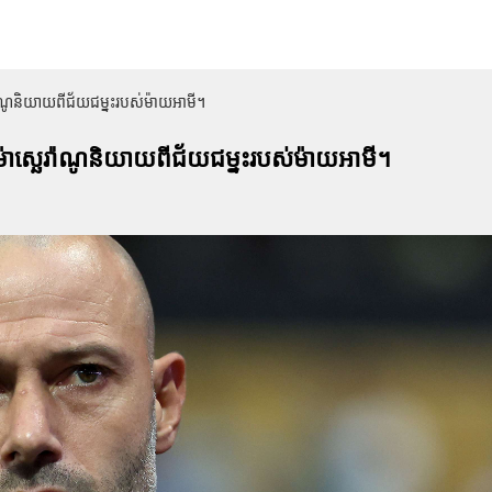
ាណូ​និយាយពីជ័យជម្នះរបស់ម៉ាយអាមី។
ស្ឆេរ៉ាណូ​និយាយពីជ័យជម្នះរបស់ម៉ាយអាមី។