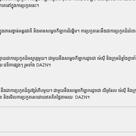
ួកគេនៅក្នុងការប្រកួតនេះ។
ពានរង្វាន់អន្តរជាតិ និងមានសម្តេចកីឡាករដ៏ឆ្នើម។ ការប្រកួតនេះនឹងជាការប្រកួតដ៏លំប
្លាយជាការប្រកួតដ៏អស្ចារ្យមួយ។ ជាមួយនឹងសម្តេចកីឡាករដូចជា
ម៉េស៊ី
និងក្រុមដ៏ខ្លាំងក្លាទ
រយៈវេទិកាផ្សេងៗ រួមទាំង DAZN។
នឹងជាការប្រកួតដ៏គួរឱ្យរំភើបមួយ។ ជាមួយនឹងសម្តេចកីឡាករដូចជា
លីអូនែល ម៉េស៊ី
និងក្រុ
បំផុត និងមើលការប្រកួតនេះដោយឥតគិតថ្លៃតាមរយៈ DAZN។