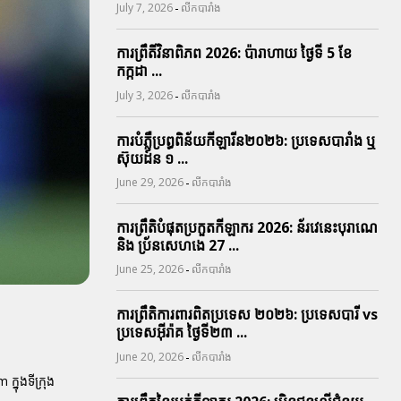
-
July 7, 2026
លីកបារាំង
ការព្រឹតិ៍វិនាពិភព 2026: ប៉ារាហាយ ថ្ងៃទី 5 ខែ
កក្កដា ...
-
July 3, 2026
លីកបារាំង
ការបំភ្លឺប្រព្ធ​ពិន័យ​កីឡារីន​២០២៦: ប្រទេស​បារាំង​ ឬ​
ស៊ុយដ៍ន​ ១ ...
-
June 29, 2026
លីកបារាំង
ការព្រឹតិបំផុតប្រកួតកីឡាករ 2026: ន័រវេនេះបុរាណេ
និង ប្រ័នសេហងេ 27 ...
-
June 25, 2026
លីកបារាំង
ការព្រឹតិការពារ​ពិតប្រទេស ២០២៦: ប្រទេសបារី vs
ប្រទេសអ៊ីរ៉ាគ ថ្ងៃទី​២៣ ...
-
June 20, 2026
លីកបារាំង
នុងទីក្រុង