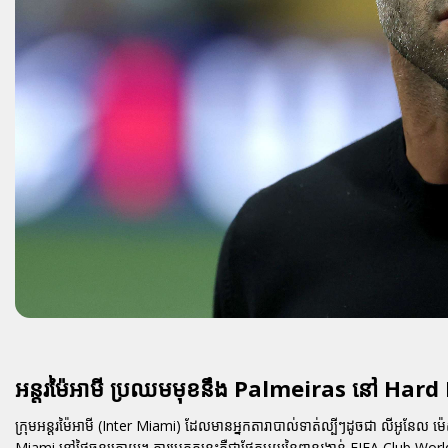
អន្តរម៉ៃអាមី ប្រឈមមុខនឹង Palmeiras នៅ Hard 
ក្រុមអន្តរម៉ៃអាមី (Inter Miami) ដែលមានអ្នកតារាបាល់ទាត់ល្បីៗដូចជា
លីអូនែល ម៉េស
Miami នៅថ្ងៃចន្ទក្រោយ។ ការប្រកួតនេះគឺជាផ្នែកមួយនៃពានរង្វាន់ FIFA Club Worl