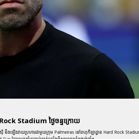
Rock Stadium ថ្ងៃចន្ទក្រោយ
៊ី
នឹងឡើងវាយប្រហារជាមួយក្រុម Palmeiras នៅពហុកីឡាដ្ឋាន Hard Rock Stadium ក្
d Cup ដែលអ្នកគាំទ្របាល់ទាត់ទូទាំងពិភពលោកកំពុងរង់ចាំ។