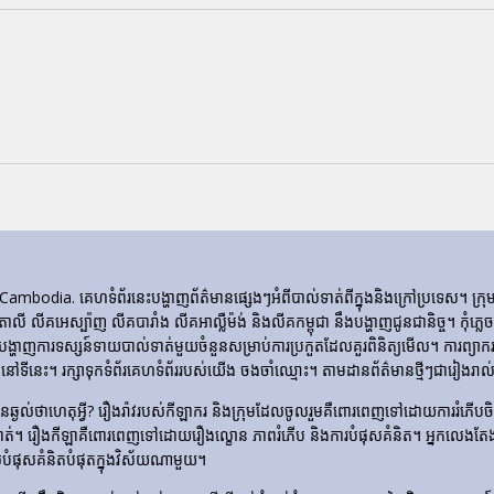
ia. គេហទំព័រ​នេះ​បង្ហាញ​ព័ត៌មាន​ផ្សេងៗ​អំពី​បាល់ទាត់​ពី​ក្នុង​និង​ក្រៅ​ប្រទេស។ 
ីតាលី លីគអេស្ប៉ាញ លីគបារាំង លីគអាល្លឺម៉ង់ និងលីគកម្ពុជា នឹងបង្ហាញជូនជានិច្ច។ កុំភ
ញការទស្សន៍ទាយបាល់ទាត់មួយចំនួនសម្រាប់ការប្រកួតដែលគួរពិនិត្យមើល។ ការព្យាករណ
ទីនេះ។ រក្សាទុកទំព័រគេហទំព័ររបស់យើង ចងចាំឈ្មោះ។ តាមដានព័ត៌មានថ្មីៗជារៀងរាល់ថ
​មិន​ឆ្ងល់​ថា​ហេតុអ្វី? រឿងរ៉ាវ​របស់​កីឡាករ និង​ក្រុម​ដែល​ចូលរួម​គឺ​ពោរពេញ​ទៅ​ដោយ​ការ
ទាត់។ រឿង​កីឡា​គឺ​ពោរពេញ​ទៅ​ដោយ​រឿង​ល្ខោន ភាព​រំភើប និង​ការ​បំផុស​គំនិត។ អ្នកលេងត
លបំផុសគំនិតបំផុតក្នុងវិស័យណាមួយ។