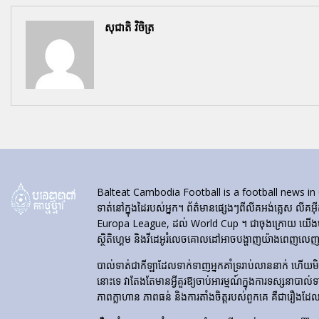
សុជាតិ វិចិត្រ
Balteat Cambodia Football is a football news in Cambod
ទាត់នៅក្នុងដៃរបស់អ្នក។ ព័ត៌មានផ្សេងៗពីលីគអង់គ្លេស លីគអ៊
Europa League, ដល់ World Cup ។ ជាចុងក្រោយ យើងបង្ហា
ស្ថិតិហ្គេម និងវីដេអូរំលេចគោលដៅអាចបង្ហាញយ៉ាងពេញលេញនៅ
បាល់ទាត់​ជា​កីឡា​ដែល​ទាក់​ទាញ​អ្នក​គាំទ្រ​រាប់​លាន​នាក់ ហើយ
នោះទេ វាតែងតែមានអ្វីគួរឱ្យចាប់អារម្មណ៍ក្នុងការទស្សនាបាល់
ភាពក្លាហាន ភាពធន់ និងការតាំងចិត្តរបស់ពួកគេ គឺជារឿងដែ