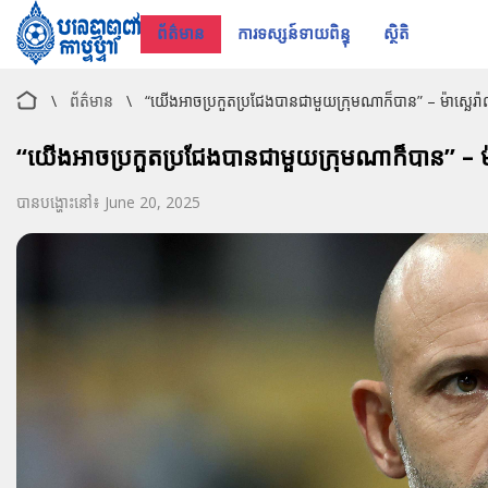
ព័ត៌មាន
ការទស្សន៍ទាយពិន្ទុ
ស្ថិតិ
\
ព័ត៌មាន
\
“យើងអាចប្រកួតប្រជែងបានជាមួយក្រុមណាក៏បាន” – ម៉ាស្ឆេរ៉
“យើងអាចប្រកួតប្រជែងបានជាមួយក្រុមណាក៏បាន” – ម៉ា
បានបង្ហោះនៅ៖ June 20, 2025