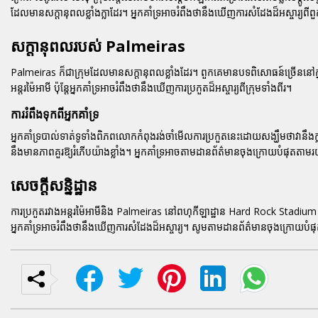
ដែលមានសក្តានុពលខ្លាំងក្លាដែរ។ អ្នកគាំទ្រអាចរំពឹងថានឹងឃើញការសំដែងដ៏អស្ចារ្យពីព
សក្តានុពលរបស់ Palmeiras
Palmeiras ក៏ជាក្រុមដែលមានសក្តានុពលខ្លាំងដែរ។ ពួកគេមានបទពិសោធន៍ច្រើននៅក្នុង
អន្តរម៉ៃអាមី ប៉ុន្តែអ្នកគាំទ្រអាចរំពឹងថានឹងឃើញការប្រកួតដ៏អស្ចារ្យពីក្រុមទាំងពីរ។
ការរំពឹងទុកពីអ្នកគាំទ្រ
អ្នកគាំទ្របាល់ទាត់ទូទាំងពិភពលោកកំពុងរង់ចាំមើលការប្រកួតនេះដោយសង្ឃឹមថាវានឹងក
នឹងមានភាពគួរឱ្យរំភើបយ៉ាងខ្លាំង។ អ្នកគាំទ្រអាចតាមដានព័ត៌មានចុងក្រោយបំផុតតាម
សេចក្តីសន្និដ្ឋាន
ការប្រកួតរវាងអន្តរម៉ៃអាមីនិង Palmeiras នៅពហុកីឡាដ្ឋាន Hard Rock Stadium 
អ្នកគាំទ្រអាចរំពឹងថានឹងឃើញការសំដែងដ៏អស្ចារ្យ។ សូមតាមដានព័ត៌មានចុងក្រោយ