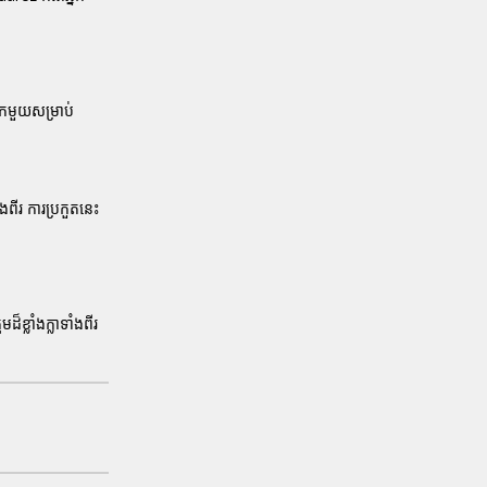
ាកមួយសម្រាប់
ាំងពីរ ការប្រកួតនេះ
មដ៏ខ្លាំងក្លាទាំងពីរ