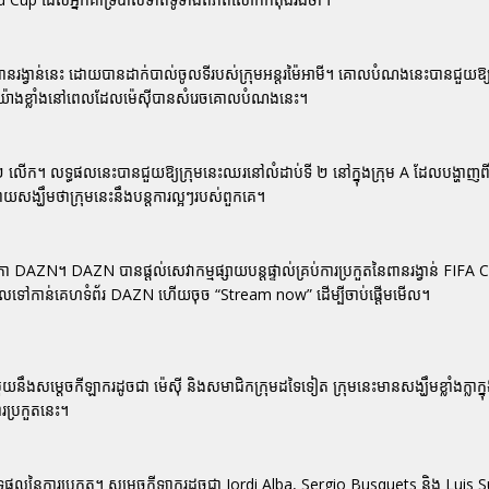
រង្វាន់នេះ ដោយបានដាក់បាល់ចូលទីរបស់ក្រុមអន្តរម៉ៃអាមី។ គោលបំណងនេះបានជួយឱ្យក
ាររំភើបយ៉ាងខ្លាំងនៅពេលដែលម៉េស៊ីបានសំរេចគោលបំណងនេះ។
 ២ លើក។ លទ្ធផលនេះបានជួយឱ្យក្រុមនេះឈរនៅលំដាប់ទី ២ នៅក្នុងក្រុម A ដែលបង្ហាញពីសក
ប់ដោយសង្ឃឹមថាក្រុមនេះនឹងបន្តការល្អៗរបស់ពួកគេ។
ា DAZN។ DAZN បានផ្តល់សេវាកម្មផ្សាយបន្តផ្ទាល់គ្រប់ការប្រកួតនៃពានរង្វាន់ FIFA
្រូវចូលទៅកាន់គេហទំព័រ DAZN ហើយចុច “Stream now” ដើម្បីចាប់ផ្តើមមើល។
ជាមួយនឹងសម្តេចកីឡាករដូចជា
ម៉េស៊ី
និងសមាជិកក្រុមដទៃទៀត ក្រុមនេះមានសង្ឃឹមខ្លាំងក្លាក
ារប្រកួតនេះ។
ូរលទ្ធផលនៃការប្រកួត។ សម្តេចកីឡាករដូចជា Jordi Alba, Sergio Busquets និង Luis S