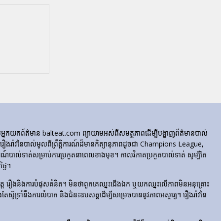
ក្រុមអ្នកយកព័ត៌មាន balteat.com ព្យាយាមអស់ពីសមត្ថភាពដើម្បីបង្ហាញព័ត៌មានបាល់
្លេចរឿងរ៉ាវនៃបាល់មូលពីព្រឹត្តិការណ៍ដ៏មានកិត្យានុភាពដូចជា Champions League,
៍បាល់ទាត់សម្រាប់ការប្រកួតនាពេលខាងមុខ។ កាលវិភាគប្រកួតបាល់ទាត់ សូម្បីតែ
្ងៃ។
​រំភើប​ចិត្ត រឿង​និង​ការ​បំផុស​គំនិត។ មិនថាពួកគេឈ្នះជើងឯក ឬយកឈ្នះលើភាពមិនអនុគ្រោះ
ែងតែស៊ូទ្រាំនឹងការលំបាក និងជំនះឧបសគ្គដើម្បីសម្រេចបាននូវភាពអស្ចារ្យ។ រឿងរ៉ាវនៃ