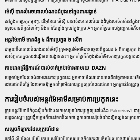
ម៉េស៊ី បានសំរេចគោលបំណងដំបូងនៅក្នុងពានរង្វាន់
នៅក្នុងការប្រកួតមុនៗ,
លីអូនែល ម៉េស៊ី
បានសំរេចគោលបំណងដំបូងរបស់គាត់នៅក្នុងពាន
ទទួលបានពិន្ទុសំខាន់ៗ និងកាន់តែខ្លាំងក្លានៅក្នុងក្រុម A។ អ្នកគាំទ្របានបង្ហាញក
អន្តរម៉ៃអាមី មានពិន្ទុ ៤ ពីការប្រកួត ២ លើក
ជាមួយនឹងគោលបំណងរបស់ម៉េស៊ី ក្រុមអន្តរម៉ៃអាមីបានទទួលពិន្ទុសរុប ៤ ពីការប្រកួត
របស់ពួកគេក្នុងការដណ្តើមពានរង្វាន់នេះ។ អ្នកគាំទ្រក៏កំពុងរង់ចាំមើលការប្រកួតបន្ទា
តាមដានព្រឹត្តិការណ៍បាល់ទាត់គ្រប់ម៉ោងតាមរយៈ DAZN
សម្រាប់អ្នកដែលចង់តាមដានការប្រកួតនេះ អ្នកអាចមើលវាដោយឥតគិតថ្លៃតាមរយៈវេទិក
ដោយឥតគិតថ្លៃ ដែលអាចឱ្យអ្នកគាំទ្រមើលការប្រកួតគ្រប់ពេលវេលា។ អ្នកគ្រាន់តែត
ការរៀបចំរបស់អន្តរម៉ៃអាមីសម្រាប់ការប្រកួតនេះ
ក្រុមអន្តរម៉ៃអាមីកំពុងរៀបចំយ៉ាងសកម្មសម្រាប់ការប្រកួតប្រឆាំងនឹង Palmeiras។ 
លទ្ធផលល្អ។ គ្រូបង្វឹកក្រុមក៏បានចែករំលែកថា ពួកគេបានរៀបចំយ៉ាងល្អិតល្អន់សម្រាប់ក
សម្តេចកីឡាករដែលត្រូវចាំដាន
ក្រៅពី
លីអូនែល ម៉េស៊ី
ក្រុមអន្តរម៉ៃអាមីមានសម្តេចកីឡាករជាច្រើនដែលអាចផ្លាស់ប្ត