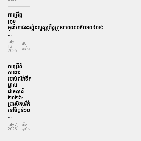
ការព្រឹត្ត
ក្រុម
ចូល៍ហាវរនរហ្គិដសួស្ផព្រឹត្តត្រូន៣០០០០៥០១០៩១៩:
...
July
លីក
-
13,
បារាំង
2026
ការព្រឹតិ
ការពារ
របស់ពរ័ភ៎ទីក
ម្នាល
ជាមតូបរ៍
២០២៦:
ប្រាសិតបរ័ភ៎
នៅទិូន់១០
...
July 7,
លីក
-
2026
បារាំង