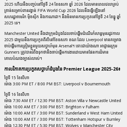
2025 ហើយនឹងបញ្ចប់នៅថ្ងៃទី 24 ខែឧសភា ឆ្នាំ 2026 ដែលមានពេលវេលាគ្រប់
គ្រាន់សម្រាប់ពានរង្វាន់ FIFA World Cup 2026 ដែលនឹងធ្វើឡើងនៅ
សហរដ្ឋអាមេរិក ម៉ិចស៊ិក និងកាណាដា។ នឹងមិនមានការប្រកួតនៅថ្ងៃទី 24 ខែធ្នូ ឆ្នាំ
2025 ទេ។
Manchester United នឹងជាក្រុមដំបូងដែលចាប់ផ្ដើមដំណើរកំសាន្តមុនរដូវកាល
2025 ជាមួយនឹងការប្រកួតពីរបីនៅខែឧសភា ខណៈដែល Liverpool មានគម្រោង
ចាប់ផ្ដើមការត្រៀមខ្លួនមួយសប្ដាហ៍មុន Arsenal។ ទោះជាយ៉ាងណា អាជ្ញាធរក្រុម
Gunners ត្រូវបានរំពឹងទុកថានឹងចាប់ផ្ដើមការងារដោយមានផែនការដ៏មាន
គោលបំណងច្បាស់លាស់។
កាលវិភាគការប្រកួតសប្ដាហ៍ដំបូងនៃ Premier League 2025-26៖
ថ្ងៃទី 15 ខែសីហា
ម៉ោង 3:00 PM ET / 8:00 PM BST: Liverpool v Bournemouth
ថ្ងៃទី 16 ខែសីហា
ម៉ោង 7:30 AM ET / 12:30 PM BST: Aston Villa v Newcastle United
ម៉ោង 10:00 AM ET / 3:00 PM BST: Brighton v Fulham
ម៉ោង 10:00 AM ET / 3:00 PM BST: Sunderland v West Ham United
ម៉ោង 10:00 AM ET / 3:00 PM BST: Tottenham Hotspur v Burnley
ម៉ោង 12:30 PM ET / 5:30 PM BST: Wolves v Manchester City