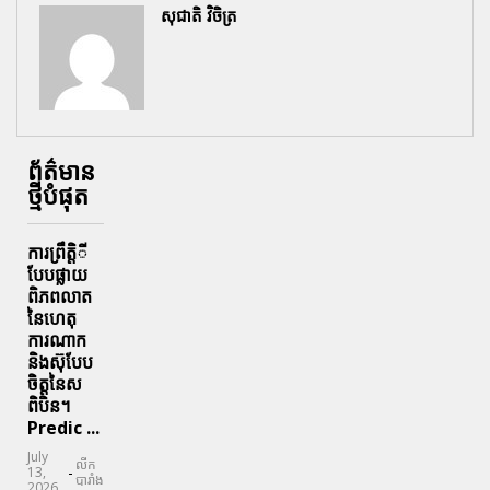
សុជាតិ វិចិត្រ
ព័ត៌មាន
ថ្មីបំផុត
ការព្រឹតិ្តី
បែបផ្លាយ
ពិភពលាត
នៃហេតុ
ការណាក
និងស៊ុបែប
ចិត្តនៃស
ពិបិន។
Predic ...
July
លីក
-
13,
បារាំង
2026