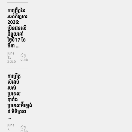
ការព្រឹត្តនៃ
របត់កីឡាករ
2026:
ប្រិនជនលើ
ជំនួយនៅ
ថ្ងៃទី17 ខែ
មិនា ...
June
លីក
-
15,
បារាំង
2026
ការព្រឹត្ត
លំដាប់
របស់
ប្រទេស
បារាំង
ប្រទេសអ៉ីរឡង់
៩ មិថិត្រនា
...
June
លីក
-
7,
បារាំង