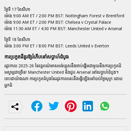
ថ្ងៃទី 17 ខែសីហា
ម៉ោង 9:00 AM ET / 2:00 PM BST: Nottingham Forest v Brentford
ម៉ោង 9:00 AM ET / 2:00 PM BST: Chelsea v Crystal Palace
ម៉ោង 11:30 AM ET / 4:30 PM BST: Manchester United v Arsenal
ថ្ងៃទី 18 ខែសីហា
ម៉ោង 3:00 PM ET / 8:00 PM BST: Leeds United v Everton
ការប្រកួតដ៏គួរឱ្យរំភើបនៅសប្ដាហ៍ដំបូង
រដូវកាល 2025-26 នៃវគ្គពណ៌មាសអង់គ្លេសនឹងចាប់ផ្ដើមជាមួយនឹងការប្រកួតដ៏
អស្ចារ្យជាច្រើន! Manchester United នឹងជួប Arsenal នៅសប្ដាហ៍ដំបូង។
ទោះជាយ៉ាងណា ការប្រកួតដំបូងនៃរដូវកាលនេះនឹងធ្វើឡើងនៅយប់ថ្ងៃសុក្រ ដោយ
អ្នកជំ