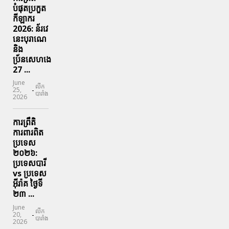
បំផុតប្រកួត
កីឡាករ
2026: ន័រវេ
នេះបុរាណេ
និង
ប្រ័នសេហងេ
27 ...
June
លីក
-
25,
បារាំង
2026
ការព្រឹតិ
ការពារ​ពិត
ប្រទេស
២០២៦:
ប្រទេសបារី
vs ប្រទេស
អ៊ីរ៉ាគ ថ្ងៃទី​
២៣ ...
June
លីក
-
20,
បារាំង
2026