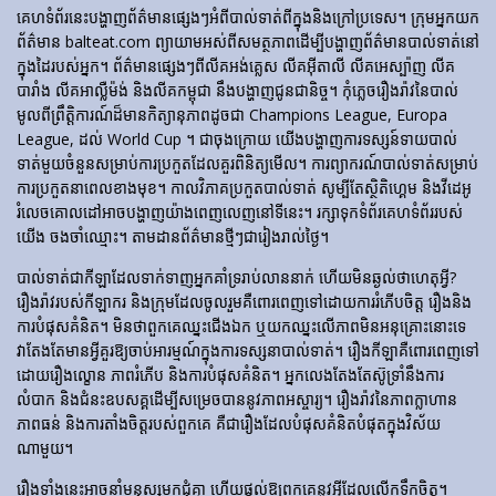
គេហទំព័រ​នេះ​បង្ហាញ​ព័ត៌មាន​ផ្សេងៗ​អំពី​បាល់ទាត់​ពី​ក្នុង​និង​ក្រៅ​ប្រទេស។ ក្រុមអ្នកយក
ព័ត៌មាន balteat.com ព្យាយាមអស់ពីសមត្ថភាពដើម្បីបង្ហាញព័ត៌មានបាល់ទាត់នៅ
ក្នុងដៃរបស់អ្នក។ ព័ត៌មានផ្សេងៗពីលីគអង់គ្លេស លីគអ៊ីតាលី លីគអេស្ប៉ាញ លីគ
បារាំង លីគអាល្លឺម៉ង់ និងលីគកម្ពុជា នឹងបង្ហាញជូនជានិច្ច។ កុំភ្លេចរឿងរ៉ាវនៃបាល់
មូលពីព្រឹត្តិការណ៍ដ៏មានកិត្យានុភាពដូចជា Champions League, Europa
League, ដល់ World Cup ។ ជាចុងក្រោយ យើងបង្ហាញការទស្សន៍ទាយបាល់
ទាត់មួយចំនួនសម្រាប់ការប្រកួតដែលគួរពិនិត្យមើល។ ការព្យាករណ៍បាល់ទាត់សម្រាប់
ការប្រកួតនាពេលខាងមុខ។ កាលវិភាគប្រកួតបាល់ទាត់ សូម្បីតែស្ថិតិហ្គេម និងវីដេអូ
រំលេចគោលដៅអាចបង្ហាញយ៉ាងពេញលេញនៅទីនេះ។ រក្សាទុកទំព័រគេហទំព័ររបស់
យើង ចងចាំឈ្មោះ។ តាមដានព័ត៌មានថ្មីៗជារៀងរាល់ថ្ងៃ។
បាល់ទាត់​ជា​កីឡា​ដែល​ទាក់​ទាញ​អ្នក​គាំទ្រ​រាប់​លាន​នាក់ ហើយ​មិន​ឆ្ងល់​ថា​ហេតុអ្វី?
រឿងរ៉ាវ​របស់​កីឡាករ និង​ក្រុម​ដែល​ចូលរួម​គឺ​ពោរពេញ​ទៅ​ដោយ​ការ​រំភើប​ចិត្ត រឿង​និង​
ការ​បំផុស​គំនិត។ មិនថាពួកគេឈ្នះជើងឯក ឬយកឈ្នះលើភាពមិនអនុគ្រោះនោះទេ
វាតែងតែមានអ្វីគួរឱ្យចាប់អារម្មណ៍ក្នុងការទស្សនាបាល់ទាត់។ រឿង​កីឡា​គឺ​ពោរពេញ​ទៅ​
ដោយ​រឿង​ល្ខោន ភាព​រំភើប និង​ការ​បំផុស​គំនិត។ អ្នកលេងតែងតែស៊ូទ្រាំនឹងការ
លំបាក និងជំនះឧបសគ្គដើម្បីសម្រេចបាននូវភាពអស្ចារ្យ។ រឿងរ៉ាវនៃភាពក្លាហាន
ភាពធន់ និងការតាំងចិត្តរបស់ពួកគេ គឺជារឿងដែលបំផុសគំនិតបំផុតក្នុងវិស័យ
ណាមួយ។
រឿងទាំងនេះអាចនាំមនុស្សមកជុំគ្នា ហើយផ្តល់ឱ្យពួកគេនូវអ្វីដែលលើកទឹកចិត្ត។