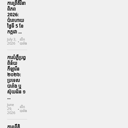
ការព្រឹតិ៍វិនា
ពិភព
2026:
ប៉ារាហាយ
ថ្ងៃទី 5 ខែ
កក្កដា ...
July 3,
លីក
-
2026
បារាំង
ការបំភ្លឺប្រព្ធ​
ពិន័យ​
កីឡារីន​
២០២៦:
ប្រទេស​
បារាំង​ ឬ​
ស៊ុយដ៍ន​ ១
...
June
លីក
-
29,
បារាំង
2026
ការព្រឹតិ