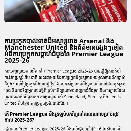
ការប្រកួតបាល់ទាត់ដ៏អស្ចារ្យរវាង Arsenal និង
Manchester United និងព័ត៌មានផ្សេងៗទៀត
អំពីការប្រកួតសប្ដាហ៍ដំបូងនៃ Premier League
2025-26
ការចេញផ្សាយកាលវិភាគនៃ Premier League 2025-26 បានធ្វើឱ្យការរង់ចាំ
កាន់តែគួរឱ្យរំភើប ជាពិសេសជាមួយនឹងការប្រកួតដ៏គួរឱ្យចាប់អារម្មណ៍ចាប់ពីសប្ដាហ៍
ដំបូង។ រាល់ថ្ងៃប្រកួតនឹងមានអ្វីថ្មីៗដែលអ្នកគាំទ្រអាចរំពឹងទុក នៅពេលដែលអ្នកគ្រប់
គ្រង និងការទិញអ្នកលេងថ្មីពីគ្រប់ភាគីព្យាយាមបំពេញការរំពឹងទុក និងការភ្នាល់ដែល
ត្រូវបានដាក់លើពួកគេ។ ការចូលរួមរបស់ Sunderland, Burnley និង Leeds
United ក៏បន្ថែមកត្តាប្រកួតប្រជែងផងដែរ។
តើ Premier League នឹងត្រឡប់មកវិញនៅពេលណាសម្រាប់រដូវ
កាល 2025-26?
រដូវកាល Premier League 2025-26 នឹងចាប់ផ្ដើមនៅថ្ងៃទី 16 ខែសីហា ឆ្នាំ