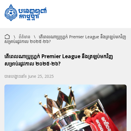
\
ព័ត៌មាន
\
តើពេលណាប្រូហ្គ្រក់ Premier League នឹងត្រឡប់មកវិញ
សម្រាប់រដូវកាល ២០២៥-២៦?
តើពេលណាប្រូហ្គ្រក់ Premier League នឹងត្រឡប់មកវិញ
សម្រាប់រដូវកាល ២០២៥-២៦?
បានបង្ហោះនៅ៖ June 25, 2025