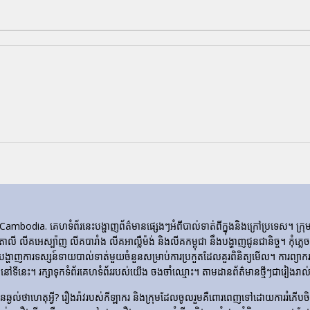
ia. គេហទំព័រ​នេះ​បង្ហាញ​ព័ត៌មាន​ផ្សេងៗ​អំពី​បាល់ទាត់​ពី​ក្នុង​និង​ក្រៅ​ប្រទេស។ 
ីតាលី លីគអេស្ប៉ាញ លីគបារាំង លីគអាល្លឺម៉ង់ និងលីគកម្ពុជា នឹងបង្ហាញជូនជានិច្ច។ កុំភ
ញការទស្សន៍ទាយបាល់ទាត់មួយចំនួនសម្រាប់ការប្រកួតដែលគួរពិនិត្យមើល។ ការព្យាករណ
ទីនេះ។ រក្សាទុកទំព័រគេហទំព័ររបស់យើង ចងចាំឈ្មោះ។ តាមដានព័ត៌មានថ្មីៗជារៀងរាល់ថ
​មិន​ឆ្ងល់​ថា​ហេតុអ្វី? រឿងរ៉ាវ​របស់​កីឡាករ និង​ក្រុម​ដែល​ចូលរួម​គឺ​ពោរពេញ​ទៅ​ដោយ​ការ