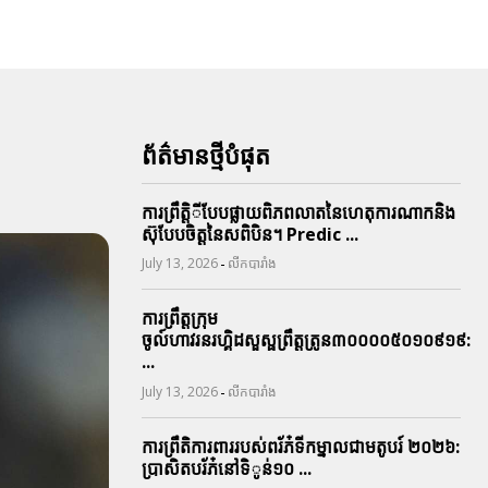
ព័ត៌មានថ្មីបំផុត
ការព្រឹតិ្តីបែបផ្លាយពិភពលាតនៃហេតុការណាកនិង
ស៊ុបែបចិត្តនៃសពិបិន។ Predic ...
-
July 13, 2026
លីកបារាំង
ការព្រឹត្តក្រុម
ចូល៍ហាវរនរហ្គិដសួស្ផព្រឹត្តត្រូន៣០០០០៥០១០៩១៩:
...
-
July 13, 2026
លីកបារាំង
ការព្រឹតិការពាររបស់ពរ័ភ៎ទីកម្នាលជាមតូបរ៍ ២០២៦:
ប្រាសិតបរ័ភ៎នៅទិូន់១០ ...