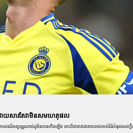
ដូ ដោយសារតែវាមិនសមហេតុផល
្នកលេងដ៏អស្ចារ្យរូណាល់ដូមិនបានកើតឡើង ទោះបីជាគាត់ជាតារាបាល់ទាត់ដ៏ធំបំផុតរបស់ក្លឹ