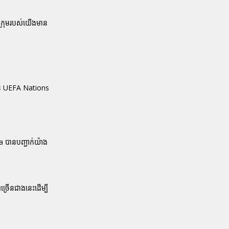
ាក្រុមរបស់យើងមាន
វាន់ UEFA Nations
a បានបញ្ជាក់យ៉ាង
ច្រើនជាងនេះដើម្បី