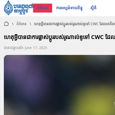
ព័ត៌មាន
ការទស្សន៍ទាយពិន្ទុ
ស្ថិតិ
\
ព័ត៌មាន
\
ហេតុអ្វីបានជាការផ្លាស់ប្តូររបស់រូណាល់ឌូទៅ CWC ដែល
ហេតុអ្វីបានជាការផ្លាស់ប្តូររបស់រូណាល់ឌូទៅ CW
បានបង្ហោះនៅ៖ June 17, 2025