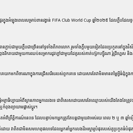
ារផ្ទេរក្នុងអំឡុងពេលសម្រាប់ពានរង្វាន់ FIFA Club World Cup ឆ្នាំ២០២៥ ដែលក្លឹបដែលច
រូវបានភ្ជាប់ជាមួយក្លឹបជាច្រើននៅទូទាំងពិភពលោក រួមទាំងក្លឹបមួយទៀតដែលប្រកួតនៅក្នុង
ងរីករាយជាមួយការឈប់សម្រាករដូវក្តៅជាមួយដៃគូរបស់គាត់ហ្ស៊កហ្ស៊ីណា រ៉ូដ្រីហ្គេស ន
យកមកពិចារណាក្នុងការជ្រើសរើសរបស់ពួកគេទេ ដោយសារតែវាមិនមានតម្លៃអ្វីធំដុំក្នុ
ធ្វើអត្ថាធិប្បាយអំពីស្ថានភាពអ្នកលេងទេ ជាពិសេសដោយសារតែឈ្មោះរបស់យើងតែងតែត្រ
ំពុងព្យាយាមផ្លាស់ប្តូរ។
គិតអំពីព្រឹត្តិការណ៍នេះទេ ដែលបន្ទាប់មកអ្នកត្រូវតែបន្តជាមួយវាអស់រយៈពេល ២ ឬ ៣ ឆ្នាំ
ល់ក៏ដោយ វាពិតជាមិនសមហេតុផលទេដែលអ្នកនាំអ្នកលេងដ៏អស្ចារ្យបំផុតរបស់គូប្រកួតធំបំ