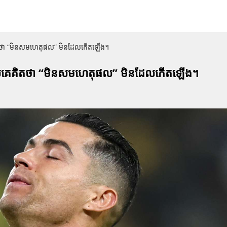
គេគិតថា “មិនសមហេតុផល” មិនដែលកើតឡើង។
C ដែលគេគិតថា “មិនសមហេតុផល” មិនដែលកើតឡើង។