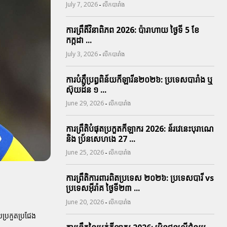
-
July 7, 2026
លីកបារាំង
ការព្រឹតិ៍វិនាពិភព 2026: ប៉ារាហាយ ថ្ងៃទី 5 ខែ
កក្កដា ...
-
July 3, 2026
លីកបារាំង
ការបំភ្លឺប្រព្ធ​ពិន័យ​កីឡារីន​២០២៦: ប្រទេស​បារាំង​ ឬ​
ស៊ុយដ៍ន​ ១ ...
-
June 29, 2026
លីកបារាំង
ការព្រឹតិបំផុតប្រកួតកីឡាករ 2026: ន័រវេនេះបុរាណេ
និង ប្រ័នសេហងេ 27 ...
-
June 25, 2026
លីកបារាំង
ការព្រឹតិការពារ​ពិតប្រទេស ២០២៦: ប្រទេសបារី vs
ប្រទេសអ៊ីរ៉ាគ ថ្ងៃទី​២៣ ...
-
June 20, 2026
លីកបារាំង
បប្រកួតប្រជែង