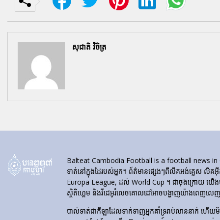
សុជាតិ វិចិត្រ
Balteat Cambodia Football is a football news in Cambod
ទាត់នៅក្នុងដៃរបស់អ្នក។ ព័ត៌មានផ្សេងៗពីលីគអង់គ្លេស លីគអ៊
Europa League, ដល់ World Cup ។ ជាចុងក្រោយ យើងបង្ហា
ស្ថិតិហ្គេម និងវីដេអូរំលេចគោលដៅអាចបង្ហាញយ៉ាងពេញលេញនៅ
បាល់ទាត់​ជា​កីឡា​ដែល​ទាក់​ទាញ​អ្នក​គាំទ្រ​រាប់​លាន​នាក់ ហើយ