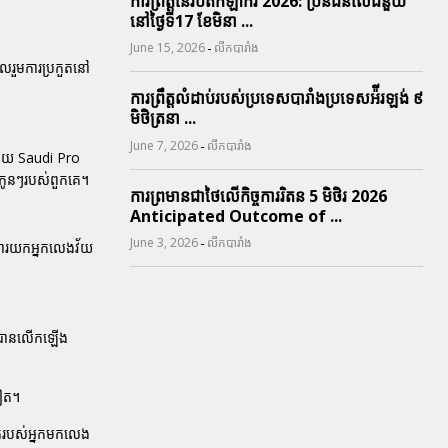
ការព្រឹត្តនៃរបត់កីឡាករ 2026: ប្រិនជនលើជំនួយ
នៅថ្ងៃទី17 ខែមិនា ...
-
June 15, 2026
លីកបារាំង
ូលរួមការប្រកួតនៅ
ការព្រឹត្តលំដាប់របស់ប្រទេសបារាំងប្រទេសអ៉ីរឡង់ ៩
មិថិត្រនា ...
-
June 7, 2026
លីកបារាំង
វិស័យ Saudi Pro
ិងកូនៗរបស់ពួកគេ។
ការព្រមានជាថៃលើកិច្ចការរិតន 5 មិថិរ 2026
Anticipated Outcome of ...
-
June 3, 2026
លីកបារាំង
ងការយកអ្នកលេងវ័យ
ូវបានលើកឡើង
ទៀត។
ផុតរបស់អ្នកមកលេង