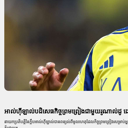
អាល់ហ៊ីឡាល់បដិសេធកិច្ចព្រមព្រៀងជាមួយរូណាល់
នាយកប្រតិបត្តិនៃក្លឹបអាល់ហ៊ីឡាល់បានពន្យល់ពីមូលហេតុដែលកិច្ចព្រមព្រៀងសម្រាប់អ
ក៏ដោយ។