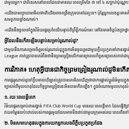
ជាមួយអ្នក។ ជាពិសេសនៅពេលដែលវាមានរយៈពេលត្រឹមតែ ៣ ទៅ ៤ សប្តាហ៍ប៉ុណ្ណោះ
«យើងបានព្យាយាមមើលថាតើយើងអាចពង្រឹងក្រុមបានដែរឬទេ។ ប៉ុន្តែអ្នកលេងខ្លះមាន
សមត្ថភាពខ្លាំងណាស់។
«យើងនឹងចូលទៅក្នុងវិន័យផ្ទេរប្រពៃណីបន្ទាប់ពីព្រឹត្តិការណ៍នេះ នៅតែមានចិត្តប៉ងប្រ
អ្វីដែលនឹងកើតឡើងបន្ទាប់សម្រាប់រូណាល់ដូ?
ជាមួយនឹងការសម្រេចចិត្តរបស់រូណាល់ដូក្នុងការមិនចូលរួមជាមួយក្លឹបប្រកួតនៅពានរង្
League គាត់ត្រូវបានគេរំពឹងថានឹងព្រមព្រៀងលើការពន្យាពេលកិច្ចសន្យារបស់គាត់ជាម
ការវិភាគ៖ ហេតុអ្វីបានជាកិច្ចព្រមព្រៀងរូណាល់ដូមិនក
ការផ្ទេររូណាល់ដូទៅក្លឹបអាល់ហ៊ីឡាល់ត្រូវបានគេមើលឃើញថាជាការផ្លាស់ប្តូរដ៏ធំម
ច្បាស់អំពីមូលហេតុដែលកិច្ចព្រមព្រៀងនេះមិនបានកើតឡើង។ ក្នុងចំណោមមូលហេតុស
១. រយៈពេលខ្លីពេក
វិន័យផ្ទេរសម្រាប់ពានរង្វាន់ FIFA Club World Cup មានរយៈពេលខ្លីពេក ដែលធ្វើឱ្យវ
វាយតម្លៃផលប៉ះពាល់របស់ការផ្ទេរមួយដែលអាចនឹងជាប់ជាមួយក្រុមអស់រយៈពេលពីរទៅបីឆ
២. មិនសមហេតុផលក្នុងការយកអ្នកលេងពីក្លឹបប្រកួតប្រជែង