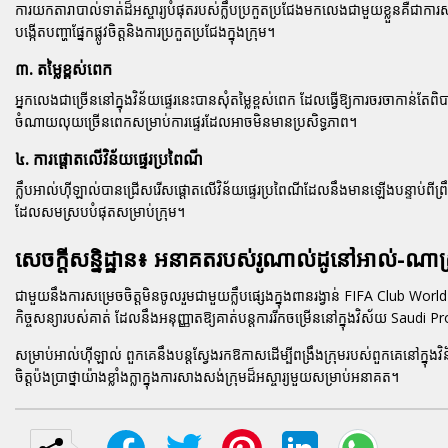
ការយកតារាបាល់ទាត់ដ៏អស្ចារ្យបំផុតរបស់ក្លឹបប្រកួតប្រជែងមកលេងជាមួយខ្លួនគឺជា
បង្កើតបញ្ហាផ្នែកផ្លូវចិត្តនិងការប្រកួតប្រជែងក្នុងក្រុម។
៣. តម្លៃខ្ពស់ពេក
អ្នកលេងជាច្រើននៅក្នុងវិន័យផ្ទេរនេះបានសុំតម្លៃខ្ពស់ពេក ដែលធ្វើឱ្យការចរចាកាន់
ចំណាយលុយច្រើនពេកសម្រាប់ការផ្ទេរដែលអាចមិនមានប្រសិទ្ធភាព។
៤. ការផ្តោតលើវិន័យផ្ទេរប្រពៃណី
ក្លឹបអាល់ហ៊ីឡាល់បានជ្រើសរើសផ្តោតលើវិន័យផ្ទេរប្រពៃណីដែលនឹងមានឡើងបន្ទាប់ពីព្រឹ
ដែលសមស្របបំផុតសម្រាប់ក្រុម។
សេចក្តីសន្និដ្ឋាន៖ អនាគតរបស់រូណាល់ដូនៅអាល់-ណាស្
ជាមួយនឹងការសម្រេចចិត្តមិនចូលរួមជាមួយក្លឹបផ្សេងក្នុងពានរង្វាន់ FIFA Club Wor
កិច្ចសន្យារបស់គាត់ ដែលនឹងអនុញ្ញាតឱ្យគាត់បន្តការរីកចម្រើននៅក្នុងវិស័យ Saudi
សម្រាប់អាល់ហ៊ីឡាល់ ពួកគេនឹងបន្តស្វែងរកឱកាសដើម្បីពង្រឹងក្រុមរបស់ពួកគេនៅក្ន
ចិត្តប៉ងប្រាថ្នាយ៉ាងខ្លាំងក្លាក្នុងការសាងសង់ក្រុមដ៏អស្ចារ្យមួយសម្រាប់អនាគត។