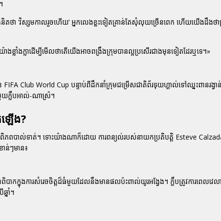
។
គំនិតថា ‘វិស្សមកាលរួចហើយ’ អ្នកលេងខ្លះទៀតគ្រាន់តែសុំលុយច្រើនពេក ហើយយើងដឹងថ
ាថ្នាយ៉ាងខ្លាំងក្លាដើម្បីមើលថាតើយើងអាចពង្រឹងក្រុមបានល្អប្រសើរជាងមុនទៀតដែរឬទេ។»
វាន់ FIFA Club World Cup បន្ទាប់ពីដឹកនាំក្រុមជម្រើសជាតិព័រទុយហ្គាល់ទៅឈ្នះពានរង្
ួយក្លឹបអាល់-ណាស្រ៉។
ើតឡើង?
ួយក្នុងពិភពបាល់ទាត់។ ទោះយ៉ាងណាក៏ដោយ ការពន្យល់របស់នាយកប្រតិបត្តិ Esteve Calzad
ំខាន់ៗមាន៖
ាពិបាកក្នុងការសំរេចចិត្តដ៏ធំមួយដែលនឹងមានផលប៉ះពាល់យូរអង្វែង។ ក្លឹបត្រូវការពេលវេលា
្នាំ។