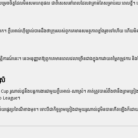
ការសម្រេចចិត្តដែលមិនសមហេតុផល ជាពិសេសនៅពេលដែលវាគ្រាន់តែសម្រាប់រយៈពេលខ្លី។ ក
តែពិបាក។ ក្លឹបអាល់ហ៊ីឡាល់បានដឹងថាក្រុមរបស់ពួកគេមានសមត្ថភាពខ្លាំងរួចទៅហើយ ហើយមិន
ត្តិការណ៍នេះ។ នេះអនុញ្ញាតឱ្យពួកគេមានពេលវេលាច្រើនជាងក្នុងការវាយតម្លៃតម្រូវការ និ
រ៉
ld Cup រូណាល់ដូនឹងបន្តការងារជាមួយក្លឹបអាល់-ណាស្រ៉។ គាត់ត្រូវបានរំពឹងថានឹងព្រមព្
 Pro League។
ុងវិន័យផ្ទេរប្រពៃណីខាងមុខ។ ទោះបីជាកិច្ចព្រមព្រៀងជាមួយរូណាល់ដូមិនបានកើតឡើងក៏ដ