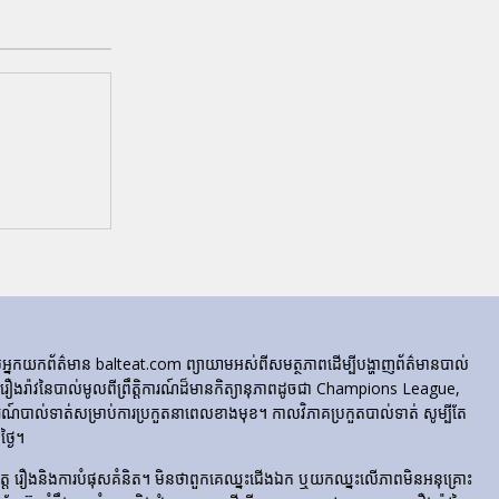
ក្រុមអ្នកយកព័ត៌មាន balteat.com ព្យាយាមអស់ពីសមត្ថភាពដើម្បីបង្ហាញព័ត៌មានបាល់
្លេចរឿងរ៉ាវនៃបាល់មូលពីព្រឹត្តិការណ៍ដ៏មានកិត្យានុភាពដូចជា Champions League,
៍បាល់ទាត់សម្រាប់ការប្រកួតនាពេលខាងមុខ។ កាលវិភាគប្រកួតបាល់ទាត់ សូម្បីតែ
្ងៃ។
​រំភើប​ចិត្ត រឿង​និង​ការ​បំផុស​គំនិត។ មិនថាពួកគេឈ្នះជើងឯក ឬយកឈ្នះលើភាពមិនអនុគ្រោះ