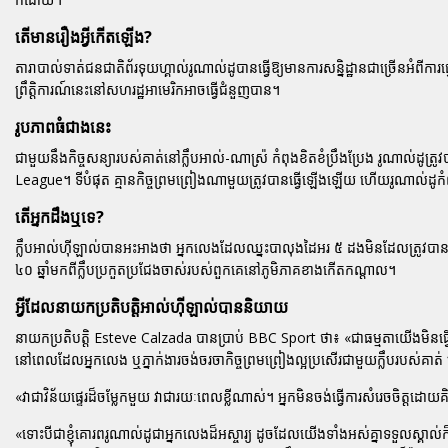
តើមានរឿងអ្វីកើតឡើង?
តារាបាល់ទាត់ជនជាតិព័រទុយហ្គាល់រូណាល់ដូបានធ្វើឱ្យមានការសន្និដ្ឋានជាច្រើនអំពីក
ព្រឹត្តិការណ៍នេះនៅសហរដ្ឋអាមេរិកអាចធ្វើជំនួញបាន។
រូបភាពធំជាងនេះ
ជាមួយនឹងកិច្ចសន្យារបស់គាត់នៅក្លឹបអាល់-ណាស្រ៉ កំពុងខិតខំប្រឹងប្រែង រូណាល់ដូត្
League។ ទីបំផុត គ្មានកិច្ចព្រមព្រៀងណាមួយត្រូវបានធ្វើឡើងឡើយ ហើយរូណាល់ដូកំពុ
តើអ្នកដឹងឬទេ?
ក្លឹបអាល់ហ៊ីឡាល់បានអះអាងថា អ្នកលេងដែលឈ្នះបាលុងដៃអរ ៥ ដងមិនដែលត្រូវបានគេ
៤០ ឆ្នាំមកពីក្លឹបប្រកួតប្រជែងចាស់របស់ពួកគេនៅភូមិភាគខាងកើតកណ្តាល។
អ្វីដែលនាយកប្រតិបត្តិអាល់ហ៊ីឡាល់បាននិយាយ
នាយកប្រតិបត្តិ Esteve Calzada បានប្រាប់ BBC Sport ថា៖ «ជាធម្មតាយើងមិន
នៅពេលដែលអ្នកលេង ឬភ្នាក់ងារចង់ចរចាកិច្ចព្រមព្រៀងល្អប្រសើរជាមួយក្លឹបរបស់គាត់ ឬក
«វាជាវិន័យផ្ទេរដ៏ចម្លែកមួយ វាជារយៈពេលខ្លីណាស់។ អ្នកមិនចង់ធ្វើការសំរេចចិត្តដោយ
«ទោះបីជាខ្ញុំគោរពរូណាល់ដូជាអ្នកលេងដ៏អស្ចារ្យ ដូចដែលយើងទាំងអស់គ្នាទទួលស្គា