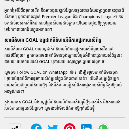
អ្នកគាំទ្រក៏រំពឹងទុកថា វឺត នឹងអាចជួយឱ្យលីវឺរពូលទទួលបានជ័យជម្នះក្នុងពានរង្វាន់ដ៏
សំខាន់ៗ ដូចជាពានរង្វាន់ Premier League និង Champions League។ ការ
មកដល់របស់គាត់នឹងជាការបន្ថែមសំខាន់ដល់ក្រុម ហើយអាចជួយឱ្យក្រុមឈាន
ទៅរកភាពជោគជ័យក្នុងអនាគត។
សារព័ត៌មាន GOAL បន្តដាក់ព័ត៌មានអំពីការផ្ទេរកាយសំព័ន្ធ
សារព័ត៌មាន GOAL បានបន្តដាក់ព័ត៌មានអំពីការផ្ទេរកាយសំព័ន្ធរបស់វឺត ទៅ
កាន់លីវឺរពូល។ អ្នកអាចតាមដានព័ត៌មានចុងក្រោយបំផុតអំពីការផ្ទេរកាយសំព័ន្ធនេះ
តាមរយៈវេបសាយរបស់ GOAL ឬតាមរយៈបណ្តាញសង្គមរបស់ពួកគេ។
សូមចុច
Follow GOAL on WhatsApp! 🟢📱
ដើម្បីទទួលបានព័ត៌មានចុង
ក្រោយបំផុតអំពីការផ្ទេរកាយសំព័ន្ធនៅក្នុងពិភពបាល់ទាត់។ យើងនឹងបន្តធ្វើឱ្យអ្នក
ទាន់សម័យជាមួយព័ត៌មានថ្មីៗ និងព័ត៌មានលម្អិតអំពីការផ្ទេរកាយសំព័ន្ធដ៏គួរឱ្យចាប់
អារម្មណ៍នេះ។
ក្នុងអនាគត GOAL នឹងបន្តផ្តល់ព័ត៌មានអំពីការអភិវឌ្ឍន៍ថ្មីៗរបស់វឺត និងការលេង
របស់គាត់ជាមួយលីវឺរពូល។ សូមរង់ចាំមើលព័ត៌មានថ្មីៗពីយើងខ្ញុំ!