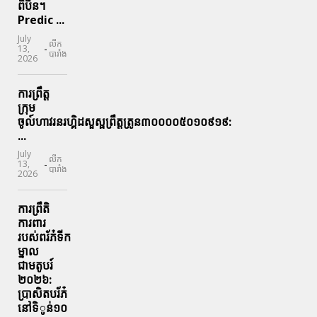
ពិបិន។
Predic ...
July
លីក
-
13,
បារាំង
2026
ការព្រឹត្ត
ក្រុម
ចូល៍ហាវរនរហ្គិដសួស្ផព្រឹត្តត្រូន៣០០០០៥០១០៩១៩:
...
July
លីក
-
13,
បារាំង
2026
ការព្រឹតិ
ការពារ
របស់ពរ័ភ៎ទីក
ម្នាល
ជាមតូបរ៍
២០២៦:
ប្រាសិតបរ័ភ៎
នៅទិូន់១០