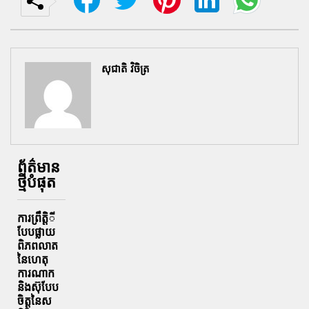
សុជាតិ វិចិត្រ
ព័ត៌មាន
ថ្មីបំផុត
ការព្រឹតិ្តី
បែបផ្លាយ
ពិភពលាត
នៃហេតុ
ការណាក
និងស៊ុបែប
ចិត្តនៃស