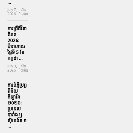
...
July 7,
លីក
-
2026
បារាំង
ការព្រឹតិ៍វិនា
ពិភព
2026:
ប៉ារាហាយ
ថ្ងៃទី 5 ខែ
កក្កដា ...
July 3,
លីក
-
2026
បារាំង
ការបំភ្លឺប្រព្ធ​
ពិន័យ​
កីឡារីន​
២០២៦:
ប្រទេស​
បារាំង​ ឬ​
ស៊ុយដ៍ន​ ១
...