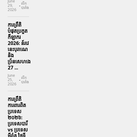
June
លីក
-
29,
បារាំង
2026
ការព្រឹតិ
បំផុតប្រកួត
កីឡាករ
2026: ន័រវេ
នេះបុរាណេ
និង
ប្រ័នសេហងេ
27 ...
June
លីក
-
25,
បារាំង
2026
ការព្រឹតិ
ការពារ​ពិត
ប្រទេស
២០២៦:
ប្រទេសបារី
vs ប្រទេស
អ៊ីរ៉ាគ ថ្ងៃទី​