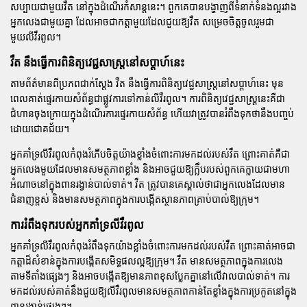
សប្បាយជាមួយវឺត នៅក្នុងដំណើរកំសាន្តនេះ។ ពួកគេបានបង្ហាញពីទំនាក់ទំនងល្អរវាង
អ្នកលេងជាមួយគ្នា ដែលអាចជាកត្តាមួយដែលជួយឱ្យវឺត សម្រេចចិត្តចូលរួមជា
មួយលីវឺរពូល។
វឺត នឹងធ្វើការពិនិត្យវេជ្ជសាស្ត្រនៅសប្តាហ៍នេះ
តាមព័ត៌មានពីប្រភពជាក់ស្តែង វឺត នឹងធ្វើការពិនិត្យវេជ្ជសាស្ត្រនៅសប្តាហ៍នេះ មុន
ពេលគាត់ផ្ទេរកាយសំព័ន្ធជាផ្លូវការទៅកាន់លីវឺរពូល។ ការពិនិត្យវេជ្ជសាស្ត្រនេះគឺជា
ជំហានចុងក្រោយក្នុងដំណើរការផ្ទេរកាយសំព័ន្ធ ហើយវាត្រូវបានរំពឹងទុកថានឹងបញ្ចប់
ដោយជោគជ័យ។
អ្នកគាំទ្រលីវឺរពូលកំពុងរំភើបចិត្តយ៉ាងខ្លាំងចំពោះការមកដល់របស់វឺត ព្រោះគាត់គឺជា
អ្នកលេងមួយដែលមានសមត្ថភាពខ្លាំង និងអាចជួយឱ្យក្លឹបរបស់ពួកគេក្លាយជាមហា
អំណាចនៅក្នុងពានរង្វាន់បាល់ទាត់។ វឺត ត្រូវបានគេស្គាល់ថាជាអ្នកលេងដែលមាន
ជំនាញខ្ពស់ និងមានសមត្ថភាពក្នុងការបង្កើតស្ថានភាពគ្រាប់បាល់ឱ្យក្រុម។
ការរំពឹងទុករបស់អ្នកគាំទ្រលីវឺរពូល
អ្នកគាំទ្រលីវឺរពូលកំពុងរំពឹងទុកយ៉ាងខ្លាំងចំពោះការមកដល់របស់វឺត ព្រោះគាត់អាចជា
កត្តាដ៏សំខាន់ក្នុងការបង្កើតសមិទ្ធផលល្អឱ្យក្រុម។ វឺត មានសមត្ថភាពក្នុងការលេង
តាមទីតាំងផ្សេងៗ និងអាចបង្កើតឱ្យមានភាពខុសប្លែកគ្នានៅលើវាលបាល់ទាត់។ ការ
មកដល់របស់គាត់នឹងជួយឱ្យលីវឺរពូលមានសមត្ថភាពកាន់តែខ្លាំងក្នុងការប្រកួតនៅក្នុង
ពានរង្វាន់ផ្សេងៗ។