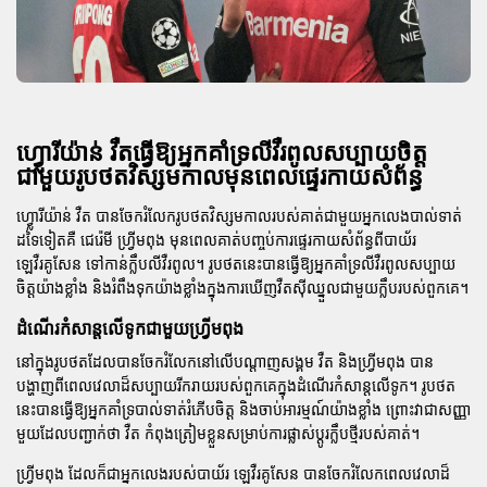
ហ្វ្លោរីយ៉ាន់ វឺតធ្វើឱ្យអ្នកគាំទ្រលីវឺរពូលសប្បាយចិត្ត
ជាមួយរូបថតវិស្សមកាលមុនពេលផ្ទេរកាយសំព័ន្ធ
ហ្វ្លោរីយ៉ាន់ វឺត បានចែករំលែករូបថតវិស្សមកាលរបស់គាត់ជាមួយអ្នកលេងបាល់ទាត់
ដទៃទៀតគឺ ជេរ៉េមី ហ្វ្រីមពុង មុនពេលគាត់បញ្ចប់ការផ្ទេរកាយសំព័ន្ធពីបាយ័រ
ឡេវឺរគូសែន ទៅកាន់ក្លឹបលីវឺរពូល។ រូបថតនេះបានធ្វើឱ្យអ្នកគាំទ្រលីវឺរពូលសប្បាយ
ចិត្តយ៉ាងខ្លាំង និងរំពឹងទុកយ៉ាងខ្លាំងក្នុងការឃើញវឺតស៊ីឈ្នួលជាមួយក្លឹបរបស់ពួកគេ។
ដំណើរកំសាន្តលើទូកជាមួយហ្វ្រីមពុង
នៅក្នុងរូបថតដែលបានចែករំលែកនៅលើបណ្តាញសង្គម វឺត និងហ្វ្រីមពុង បាន
បង្ហាញពីពេលវេលាដ៏សប្បាយរីករាយរបស់ពួកគេក្នុងដំណើរកំសាន្តលើទូក។ រូបថត
នេះបានធ្វើឱ្យអ្នកគាំទ្របាល់ទាត់រំភើបចិត្ត និងចាប់អារម្មណ៍យ៉ាងខ្លាំង ព្រោះវាជាសញ្ញា
មួយដែលបញ្ជាក់ថា វឺត កំពុងត្រៀមខ្លួនសម្រាប់ការផ្លាស់ប្តូរក្លឹបថ្មីរបស់គាត់។
ហ្វ្រីមពុង ដែលក៏ជាអ្នកលេងរបស់បាយ័រ ឡេវឺរគូសែន បានចែករំលែកពេលវេលាដ៏