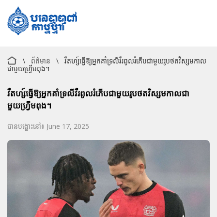
\
ព័ត៌មាន
\
វឺតហ្ស៍ធ្វើឱ្យអ្នកគាំទ្រលីវឺរពូលរំភើបជាមួយរូបថតវិស្សមកាល
ជាមួយហ្វ្រីមពុង។
វឺតហ្ស៍ធ្វើឱ្យអ្នកគាំទ្រលីវឺរពូលរំភើបជាមួយរូបថតវិស្សមកាលជា
មួយហ្វ្រីមពុង។
បានបង្ហោះនៅ៖ June 17, 2025