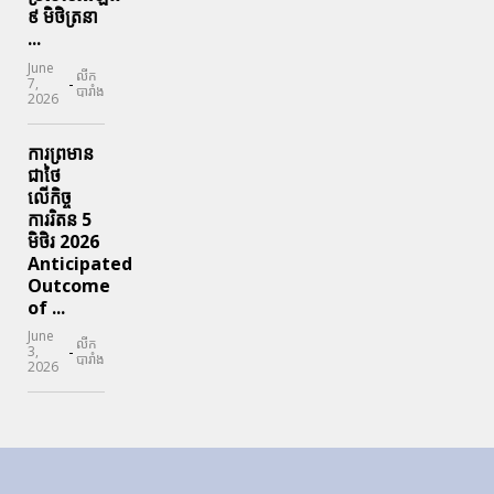
៩ មិថិត្រនា
...
June
លីក
-
7,
បារាំង
2026
ការព្រមាន
ជាថៃ
លើកិច្ច
ការរិតន 5
មិថិរ 2026
Anticipated
Outcome
of ...
June
លីក
-
3,
បារាំង
2026