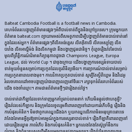
Balteat Cambodia Football is a football news in Cambodia.
គេហទំព័រ​នេះ​បង្ហាញ​ព័ត៌មាន​ផ្សេងៗ​អំពី​បាល់ទាត់​ពី​ក្នុង​និង​ក្រៅ​ប្រទេស។ ក្រុមអ្នកយក
ព័ត៌មាន balteat.com ព្យាយាមអស់ពីសមត្ថភាពដើម្បីបង្ហាញព័ត៌មានបាល់ទាត់នៅ
ក្នុងដៃរបស់អ្នក។ ព័ត៌មានផ្សេងៗពីលីគអង់គ្លេស លីគអ៊ីតាលី លីគអេស្ប៉ាញ លីគ
បារាំង លីគអាល្លឺម៉ង់ និងលីគកម្ពុជា នឹងបង្ហាញជូនជានិច្ច។ កុំភ្លេចរឿងរ៉ាវនៃបាល់
មូលពីព្រឹត្តិការណ៍ដ៏មានកិត្យានុភាពដូចជា Champions League, Europa
League, ដល់ World Cup ។ ជាចុងក្រោយ យើងបង្ហាញការទស្សន៍ទាយបាល់
ទាត់មួយចំនួនសម្រាប់ការប្រកួតដែលគួរពិនិត្យមើល។ ការព្យាករណ៍បាល់ទាត់សម្រាប់
ការប្រកួតនាពេលខាងមុខ។ កាលវិភាគប្រកួតបាល់ទាត់ សូម្បីតែស្ថិតិហ្គេម និងវីដេអូ
រំលេចគោលដៅអាចបង្ហាញយ៉ាងពេញលេញនៅទីនេះ។ រក្សាទុកទំព័រគេហទំព័ររបស់
យើង ចងចាំឈ្មោះ។ តាមដានព័ត៌មានថ្មីៗជារៀងរាល់ថ្ងៃ។
បាល់ទាត់​ជា​កីឡា​ដែល​ទាក់​ទាញ​អ្នក​គាំទ្រ​រាប់​លាន​នាក់ ហើយ​មិន​ឆ្ងល់​ថា​ហេតុអ្វី?
រឿងរ៉ាវ​របស់​កីឡាករ និង​ក្រុម​ដែល​ចូលរួម​គឺ​ពោរពេញ​ទៅ​ដោយ​ការ​រំភើប​ចិត្ត រឿង​និង​
ការ​បំផុស​គំនិត។ មិនថាពួកគេឈ្នះជើងឯក ឬយកឈ្នះលើភាពមិនអនុគ្រោះនោះទេ
វាតែងតែមានអ្វីគួរឱ្យចាប់អារម្មណ៍ក្នុងការទស្សនាបាល់ទាត់។ រឿង​កីឡា​គឺ​ពោរពេញ​ទៅ​
ដោយ​រឿង​ល្ខោន ភាព​រំភើប និង​ការ​បំផុស​គំនិត។ អ្នកលេងតែងតែស៊ូទ្រាំនឹងការ
លំបាក និងជំនះឧបសគ្គដើម្បីសម្រេចបាននូវភាពអស្ចារ្យ។ រឿងរ៉ាវនៃភាពក្លាហាន