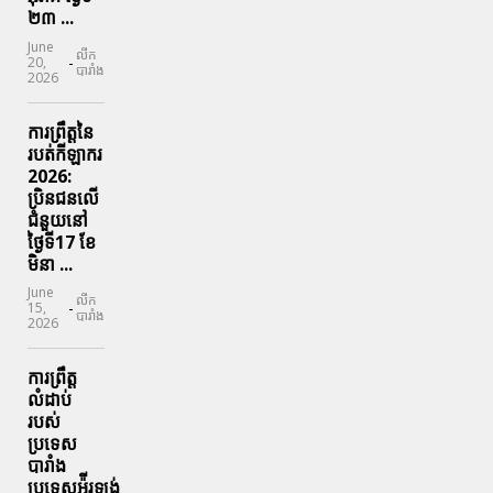
២៣ ...
June
លីក
-
20,
បារាំង
2026
ការព្រឹត្តនៃ
របត់កីឡាករ
2026:
ប្រិនជនលើ
ជំនួយនៅ
ថ្ងៃទី17 ខែ
មិនា ...
June
លីក
-
15,
បារាំង
2026
ការព្រឹត្ត
លំដាប់
របស់
ប្រទេស
បារាំង
ប្រទេសអ៉ីរឡង់