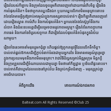
រឿងរ៉ាវ​របស់​កីឡាករ និង​ក្រុម​ដែល​ចូលរួម​គឺ​ពោរពេញ​ទៅ​ដោយ​ការ​រំភើប​ចិត្ត រឿង​និង​
ការ​បំផុស​គំនិត។ មិនថាពួកគេឈ្នះជើងឯក ឬយកឈ្នះលើភាពមិនអនុគ្រោះនោះទេ
វាតែងតែមានអ្វីគួរឱ្យចាប់អារម្មណ៍ក្នុងការទស្សនាបាល់ទាត់។ រឿង​កីឡា​គឺ​ពោរពេញ​ទៅ​
ដោយ​រឿង​ល្ខោន ភាព​រំភើប និង​ការ​បំផុស​គំនិត។ អ្នកលេងតែងតែស៊ូទ្រាំនឹងការ
លំបាក និងជំនះឧបសគ្គដើម្បីសម្រេចបាននូវភាពអស្ចារ្យ។ រឿងរ៉ាវនៃភាពក្លាហាន
ភាពធន់ និងការតាំងចិត្តរបស់ពួកគេ គឺជារឿងដែលបំផុសគំនិតបំផុតក្នុងវិស័យ
ណាមួយ។
រឿងទាំងនេះអាចនាំមនុស្សមកជុំគ្នា ហើយផ្តល់ឱ្យពួកគេនូវអ្វីដែលលើកទឹកចិត្ត។
បាល់ទាត់ផ្តល់ឱកាសដើម្បីភ្ជាប់ទំនាក់ទំនងជាមួយអ្នកដទៃ និងមានអារម្មណ៍រួបរួមគ្នា
ក្នុងការប្រឈមមុខនឹងភាពមិនអនុគ្រោះ។ វាជាវិធីដ៏ល្អសម្រាប់មិត្តរួមក្រុម មិត្តភក្តិ
និងក្រុមគ្រួសារដើម្បីចំណាយពេលជាមួយគ្នា មិនថានៅកីឡដ្ឋាន ឬមើលពីផ្ទះនោះទេ។
បាល់ទាត់គឺជាហ្គេមដែលលេងនៅគ្រប់វ័យ និងគ្រប់កម្រិតជំនាញ – មនុស្សគ្រប់គ្នា
អាចរីករាយបាន។
អំពីពួកយើង
គោលការណ៍ឯកជនភាព
Balteat.com All Rights Reserved ©Club 25