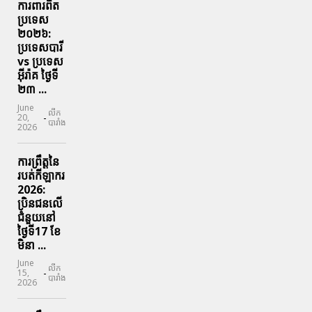
ការពារ​ពិត
ប្រទេស
២០២៦:
ប្រទេសបារី
vs ប្រទេស
អ៊ីរ៉ាគ ថ្ងៃទី​
២៣ ...
June
លីក
-
20,
បារាំង
2026
ការព្រឹត្តនៃ
របត់កីឡាករ
2026:
ប្រិនជនលើ
ជំនួយនៅ
ថ្ងៃទី17 ខែ
មិនា ...
June
លីក
-
15,
បារាំង
2026