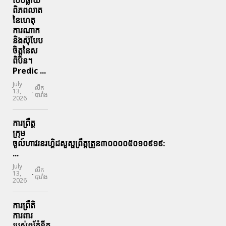
បែបផ្លាយ
ពិភពលាត
នៃហេតុ
ការណាក
និងស៊ុបែប
ចិត្តនៃស
ពិបិន។
Predic ...
July
លីក
-
13,
បារាំង
2026
ការព្រឹត្ត
ក្រុម
ចូល៍ហាវរនរហ្គិដសួស្ផព្រឹត្តត្រូន៣០០០០៥០១០៩១៩:
...
July
លីក
-
13,
បារាំង
2026
ការព្រឹតិ
ការពារ
របស់ពរ័ភ៎ទីក