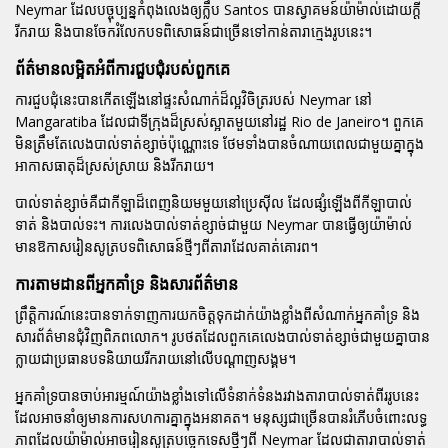
Neymar ដែលបច្ចុប្បន្នកំពុងលេងឲ្យក្លឹប Santos បានស្វាគមន៍យ៉ាម៉ាល់ដោយក្តី
រីករាយ និងបានចែករំលែកបទពិសោធន៍ជាច្រើនទៅកាន់តារាក្មេងរូបនេះ។
ព័ត៌មានលម្អិតអំពីការជួបជុំរបស់ពួកគេ
ការជួបជុំនេះបានកើតឡើងនៅផ្ទះសំណាក់ដ៏ល្អវិចិត្ររបស់ Neymar នៅ
Mangaratiba ដែលជាទីក្រុងដ៏ស្រស់ស្អាតមួយនៅរដ្ឋ Rio de Janeiro។ ពួកគេ
មិនត្រឹមតែលេងបាល់ទាត់ខ្សាច់ប៉ុណ្ណោះទេ ថែមទាំងបានចំណាយពេលជាមួយគ្នាក្នុង
អាកាសធាតុដ៏ស្រស់ស្រាយ និងរីករាយ។
បាល់ទាត់ខ្សាច់គឺជាកីឡាដ៏ពេញនិយមមួយនៅប្រេស៊ីល ដែលផ្សំឡើងពីកីឡាបាល់
ទាត់ និងបាល់ទះ។ ការលេងបាល់ទាត់ខ្សាច់ជាមួយ Neymar បានធ្វើឲ្យយ៉ាម៉ាល់
មានឱកាសរៀនសូត្របទពិសោធន៍ថ្មីៗពីតារាដែលគាត់គោរព។
ការតាមដានពីអ្នកគាំទ្រ និងសារព័ត៌មាន
ព្រឹត្តិការណ៍នេះបានទាក់ទាញការយកចិត្តទុកដាក់យ៉ាងខ្លាំងពីសំណាក់អ្នកគាំទ្រ និង
សារព័ត៌មានជុំវិញពិភពលោក។ រូបថតដែលពួកគេលេងបាល់ទាត់ខ្សាច់ជាមួយគ្នាបាន
ក្លាយជាប្រធានបទនិយាយរីករាយនៅលើបណ្តាញសង្គម។
អ្នកគាំទ្របានចាប់អារម្មណ៍យ៉ាងខ្លាំងទៅលើទំនាក់ទំនងរវាងតារាបាល់ទាត់ពីររូបនេះ
ដែលអាចនាំឲ្យមានការសហការគ្នាក្នុងអនាគត។ មនុស្សជាច្រើនបានរំភើបចំពោះលទ្ធ
ភាពដែលយ៉ាម៉ាល់អាចរៀនសូត្របច្ចេកទេសថ្មីៗពី Neymar ដែលជាតារាបាល់ទាត់