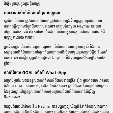
ដ៏ឆ្នើមមួយរូបក្នុងប្រវត្តិសាស្ត្រ។
អនាគតរបស់យ៉ាម៉ាល់នៅបារសេឡូណា
ឡាមីន យ៉ាម៉ាល់ ត្រូវបានគេមើលឃើញថាជាតារាក្មេងដ៏អស្ចារ្យមួយរូបដែលមាន
អនាគតភ្លឺស្វាងនៅក្នុងក្លឹបបារសេឡូណា។ ការជួបជុំជាមួយ Neymar នេះបាន
បន្ថែមបទពិសោធន៍ និងការរីកចម្រើនដល់យ៉ាម៉ាល់ក្នុងការក្លាយជាតារាបាល់ទាត់ដ៏
អស្ចារ្យនាពេលអនាគត។
អ្នកជំនាញបាល់ទាត់បានគូសបញ្ជាក់ថា យ៉ាម៉ាល់មានសមត្ថភាពខ្ពស់ និងមាន
សក្តានុពលដ៏ធំដែលអាចនាំឲ្យគាត់ក្លាយជាតារាដ៏សំខាន់មួយរូបសម្រាប់ក្លឹប និងជាតិ
របស់គាត់។ ការរៀនសូត្រពីតារាដូចជា Neymar នឹងជួយឲ្យគាត់រីកចម្រើនកាន់តែ
ខ្លាំង។
សារព័ត៌មាន GOAL នៅលើ WhatsApp
សម្រាប់អ្នកដែលចង់ទទួលបានព័ត៌មានអំពីបាល់ទាត់ច្រើនទៀត អ្នកអាចតាមដានសារ
ព័ត៌មាន GOAL តាមរយៈហ្វេសប៊ុក និងវ៉ាត់សាប។ គ្រាន់តែចុចតំណភ្ជាប់ខាងក្រោម
និងចុះឈ្មោះដើម្បីទទួលបានព័ត៌មានចុងក្រោយបំផុតអំពីបាល់ទាត់ពីជុំវិញ
ពិភពលោក។
ការជួបជុំរវាងយ៉ាម៉ាល់ និង Neymar បានបង្ហាញឲ្យឃើញពីទំនាក់ទំនងល្អរវាងតារា
បាល់ទាត់ជំនាន់ដើម និងជំនាន់ក្រោយ។ វាជាឱកាសដ៏ល្អសម្រាប់យ៉ាម៉ាល់ក្នុងការរៀន