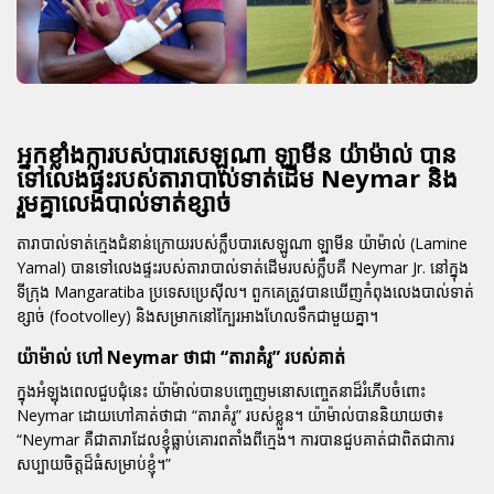
អ្នកខ្លាំងក្លារបស់បារសេឡូណា ឡាមីន យ៉ាម៉ាល់ បាន
ទៅលេងផ្ទះរបស់តារាបាល់ទាត់ដើម Neymar និង
រួមគ្នាលេងបាល់ទាត់ខ្សាច់
តារាបាល់ទាត់ក្មេងជំនាន់ក្រោយរបស់ក្លឹបបារសេឡូណា ឡាមីន យ៉ាម៉ាល់ (Lamine
Yamal) បានទៅលេងផ្ទះរបស់តារាបាល់ទាត់ដើមរបស់ក្លឹបគឺ Neymar Jr. នៅក្នុង
ទីក្រុង Mangaratiba ប្រទេសប្រេស៊ីល។ ពួកគេត្រូវបានឃើញកំពុងលេងបាល់ទាត់
ខ្សាច់ (footvolley) និងសម្រាកនៅក្បែរអាងហែលទឹកជាមួយគ្នា។
យ៉ាម៉ាល់ ហៅ Neymar ថាជា “តារាគំរូ” របស់គាត់
ក្នុងអំឡុងពេលជួបជុំនេះ យ៉ាម៉ាល់បានបញ្ចេញមនោសញ្ចេតនាដ៏រំភើបចំពោះ
Neymar ដោយហៅគាត់ថាជា “តារាគំរូ” របស់ខ្លួន។ យ៉ាម៉ាល់បាននិយាយថា៖
“Neymar គឺជាតារាដែលខ្ញុំធ្លាប់គោរពតាំងពីក្មេង។ ការបានជួបគាត់ជាពិតជាការ
សប្បាយចិត្តដ៏ធំសម្រាប់ខ្ញុំ។”