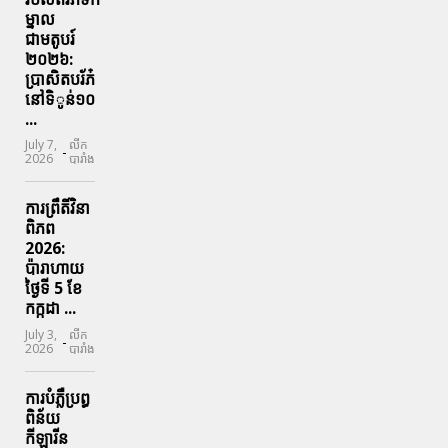
ម្នាល
ជាមតូបរ៍
២០២៦:
ប្រាសិតបរ័ភ៎
នៅទិូន់១០
...
July 7,
លីក
-
2026
បារាំង
ការព្រឹតិ៍វិនា
ពិភព
2026:
ប៉ារាហាយ
ថ្ងៃទី 5 ខែ
កក្កដា ...
July 3,
លីក
-
2026
បារាំង
ការបំភ្លឺប្រព្ធ​
ពិន័យ​
កីឡារីន​