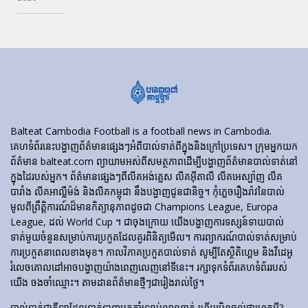
Balteat Cambodia Football is a football news in Cambodia.
គេហទំព័រ​នេះ​បង្ហាញ​ព័ត៌មាន​ផ្សេងៗ​អំពី​បាល់ទាត់​ពី​ក្នុង​និង​ក្រៅ​ប្រទេស។ ក្រុមអ្នកយក
ព័ត៌មាន balteat.com ព្យាយាមអស់ពីសមត្ថភាពដើម្បីបង្ហាញព័ត៌មានបាល់ទាត់នៅ
ក្នុងដៃរបស់អ្នក។ ព័ត៌មានផ្សេងៗពីលីគអង់គ្លេស លីគអ៊ីតាលី លីគអេស្ប៉ាញ លីគ
បារាំង លីគអាល្លឺម៉ង់ និងលីគកម្ពុជា នឹងបង្ហាញជូនជានិច្ច។ កុំភ្លេចរឿងរ៉ាវនៃបាល់
មូលពីព្រឹត្តិការណ៍ដ៏មានកិត្យានុភាពដូចជា Champions League, Europa
League, ដល់ World Cup ។ ជាចុងក្រោយ យើងបង្ហាញការទស្សន៍ទាយបាល់
ទាត់មួយចំនួនសម្រាប់ការប្រកួតដែលគួរពិនិត្យមើល។ ការព្យាករណ៍បាល់ទាត់សម្រាប់
ការប្រកួតនាពេលខាងមុខ។ កាលវិភាគប្រកួតបាល់ទាត់ សូម្បីតែស្ថិតិហ្គេម និងវីដេអូ
រំលេចគោលដៅអាចបង្ហាញយ៉ាងពេញលេញនៅទីនេះ។ រក្សាទុកទំព័រគេហទំព័ររបស់
យើង ចងចាំឈ្មោះ។ តាមដានព័ត៌មានថ្មីៗជារៀងរាល់ថ្ងៃ។
បាល់ទាត់​ជា​កីឡា​ដែល​ទាក់​ទាញ​អ្នក​គាំទ្រ​រាប់​លាន​នាក់ ហើយ​មិន​ឆ្ងល់​ថា​ហេតុអ្វី?