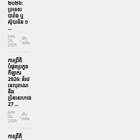
២០២៦:
ប្រទេស​
បារាំង​ ឬ​
ស៊ុយដ៍ន​ ១
...
June
លីក
-
29,
បារាំង
2026
ការព្រឹតិ
បំផុតប្រកួត
កីឡាករ
2026: ន័រវេ
នេះបុរាណេ
និង
ប្រ័នសេហងេ
27 ...
June
លីក
-
25,
បារាំង
2026
ការព្រឹតិ