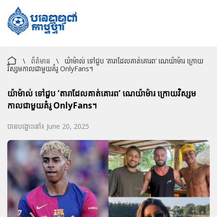
\
ព័ត៌មាន
\
យ៉ាម៉ាល់ ទៅជួប ‘តារាដែលគាត់គោរព’ ណេយ៉ាម៉ារ ក្រោយ
វិស្សមកាលជាមួយគំរូ OnlyFans។
យ៉ាម៉ាល់ ទៅជួប ‘តារាដែលគាត់គោរព’ ណេយ៉ាម៉ារ ក្រោយវិស្សម
កាលជាមួយគំរូ OnlyFans។
បានបង្ហោះនៅ៖ June 20, 2025