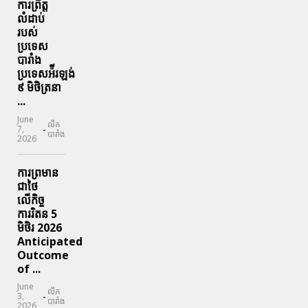
ការព្រឹត្ត
លំដាប់
របស់
ប្រទេស
បារាំង
ប្រទេសអ៉ីរឡង់
៩ មិថិត្រនា
...
June
លីក
-
7,
បារាំង
2026
ការព្រមាន
ជាថៃ
លើកិច្ច
ការរិតន 5
មិថិរ 2026
Anticipated
Outcome
of ...
June
លីក
-
3,
បារាំង
2026